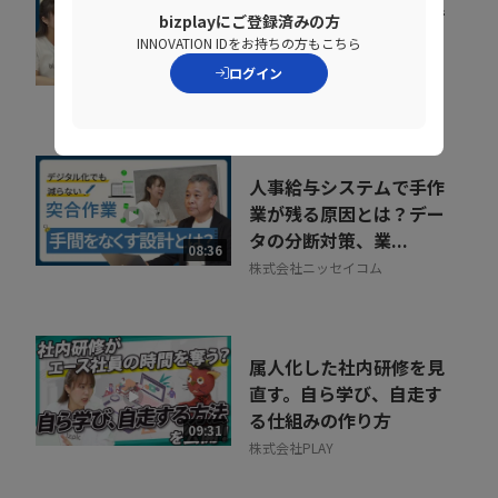
組織が育たない本当の理
bizplayにご登録済みの方
由。 売上の成長ポイン
INNOVATION IDをお持ちの方もこちら
トを可視化するKPI...
07:35
ログイン
ポーターズ株式会社
人事給与システムで手作
業が残る原因とは？デー
タの分断対策、業...
08:36
株式会社ニッセイコム
属人化した社内研修を見
直す。自ら学び、自走す
る仕組みの作り方
09:31
株式会社PLAY