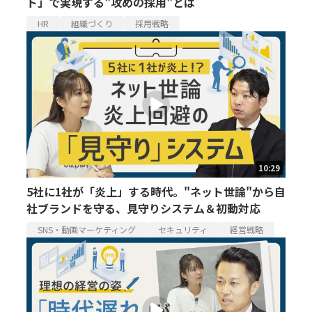
ト」で実現する"攻めの採用"とは
HR
組織づくり
採用戦略
10:29
5社に1社が「炎上」する時代。"ネット世論"から自
社ブランドを守る、見守りシステム＆初動対応
SNS・動画マーケティング
セキュリティ
経営戦略