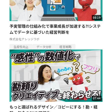
08:19
予実管理の仕組み化で事業成長が加速する?!システ
ムでデータに基づいた経営判断を
株式会社ナレッジラボ
生産性向上
データ分析
経営戦略
07:44
もっと選ばれるデザイン／コピーにする！勘・経