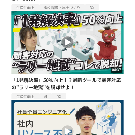
生産性向上
働く環境・風土づくり
DX
08:37
「1発解決率」50%向上！？最新ツールで顧客対応
の"ラリー地獄"を脱却せよ！
生産性向上
AI
DX