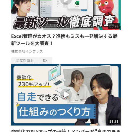
06:55
Excel管理がカオス？進捗もミスも一発解決する最
新ツールを大調査！
株式会社インプレス
生産性向上
DX
11:51
商談化230％アップの秘策！メンバーが"自走できる