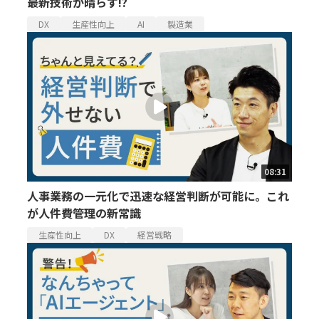
最新技術が晴らす!?
DX
生産性向上
AI
製造業
08:31
人事業務の一元化で迅速な経営判断が可能に。これ
が人件費管理の新常識
生産性向上
DX
経営戦略