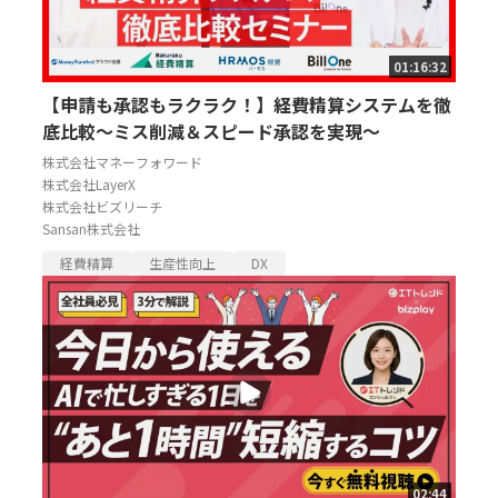
01:16:32
【申請も承認もラクラク！】経費精算システムを徹
底比較～ミス削減＆スピード承認を実現～
株式会社マネーフォワード
株式会社LayerX
株式会社ビズリーチ
Sansan株式会社
経費精算
生産性向上
DX
02:44