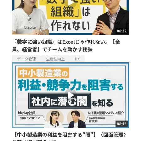
08:22
『数字に強い組織』はExcelじゃ作れない。【全
員、経営者】でチームを動かす秘訣
データ管理
生産性向上
DX
08:43
【中小製造業の利益を阻害する"闇"】〈図面管理〉