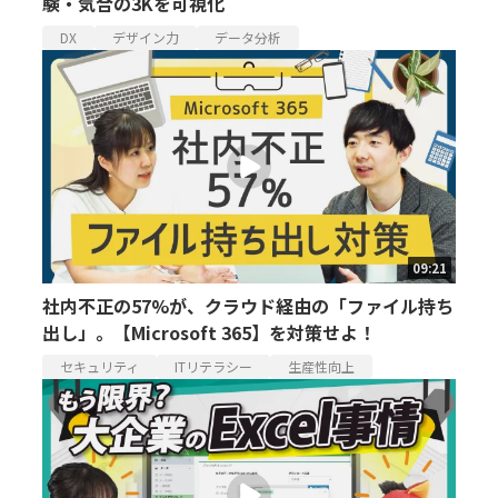
験・気合の3Kを可視化
DX
デザイン力
データ分析
09:21
社内不正の57%が、クラウド経由の「ファイル持ち
出し」。【Microsoft 365】を対策せよ！
セキュリティ
ITリテラシー
生産性向上