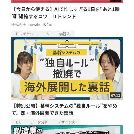
【今日から使える】AIで忙しすぎる1日を"あと1時
間"短縮するコツ｜ITトレンド
株式会社Innovation&Co.
ITリテラシー
AI
学習法
07:13
【特別公開】基幹システムの"独自ルール"をやめ
て、即・海外展開できた裏話
DX
データ分析
デザイン力