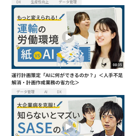
DX
生産性向上
データ管理
08:35
運行計画策定「AIに何ができるのか？」＜人手不足
解消・計画作成業務の省力化＞
データ管理
AI
DX