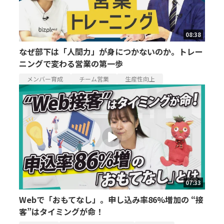
08:38
なぜ部下は「人間力」が身につかないのか。トレー
ニングで変わる営業の第一歩
メンバー育成
チーム営業
生産性向上
07:33
Webで「おもてなし」。申し込み率86%増加の “接
客”はタイミングが命！