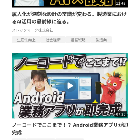
11:43
属人化が深刻な設計の常識が変わる。製造業におけ
るAI活用の最前線に迫る。
ストックマーク株式会社
生産性向上
社会経済
経営戦略
製造業
07:35
ノーコードでここまで！？ Android業務アプリが即
完成