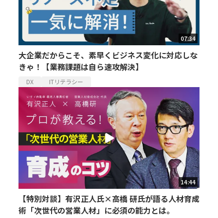
07:34
大企業だからこそ、素早くビジネス変化に対応しな
きゃ！【業務課題は自ら速攻解決】
DX
ITリテラシー
14:44
【特別対談】有沢正人氏×高橋 研氏が語る人材育成
術「次世代の営業人材」に必須の能力とは。