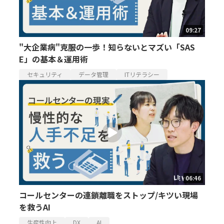
09:27
"大企業病"克服の一歩！知らないとマズい「SAS
E」の基本＆運用術
セキュリティ
データ管理
ITリテラシー
06:46
コールセンターの連鎖離職をストップ/キツい現場
を救うAI
生産性向上
DX
AI