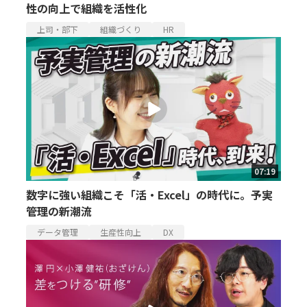
性の向上で組織を活性化
上司・部下
組織づくり
HR
07:19
数字に強い組織こそ「活・Excel」の時代に。予実
管理の新潮流
データ管理
生産性向上
DX