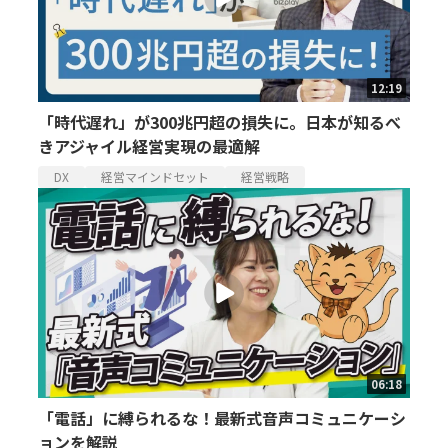
12:19
「時代遅れ」が300兆円超の損失に。日本が知るべ
きアジャイル経営実現の最適解
DX
経営マインドセット
経営戦略
06:18
「電話」に縛られるな！最新式音声コミュニケーシ
ョンを解説