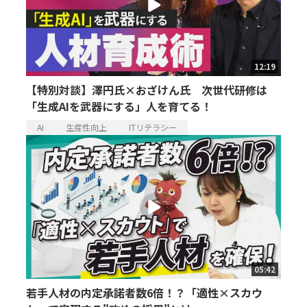
12:19
【特別対談】澤円氏×おざけん氏 次世代研修は
「生成AIを武器にする」人を育てる！
AI
生産性向上
ITリテラシー
05:42
若手人材の内定承諾者数6倍！？「適性×スカウ