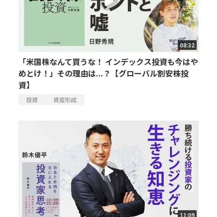
08:32
「米国株なんて買うな！ インデックス投資も今はや
めとけ！」その理由は...？【グローバル割安株投
資】
投資
資産形成
11:09