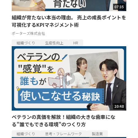
07:35
組織が育たない本当の理由。 売上の成長ポイントを
可視化するKPIマネジメント術
ポーターズ株式会社
組織づくり
生産性向上
HR
20:48
ベテランの真価を解放！組織の大きな歯車にな
る"誰でもできる環境"のつくり方
組織づくり
思考・フレームワーク
製造業