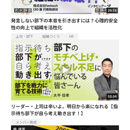
09:56
発言しない部下の本音を引き出すには？心理的安全
性の向上で組織を活性化
上司・部下
組織づくり
HR
08:04
リーダー・上司は辛いよ。明日から楽になれる【指
示待ち部下が自ら考え動き出す！】
メンバー育成