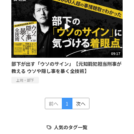
09:17
部下が出す「ウソのサイン」【元知能犯担当刑事が
教える ウソや隠し事を暴く全技術】
上司・部下
前へ
1
次へ
人気のタグ一覧