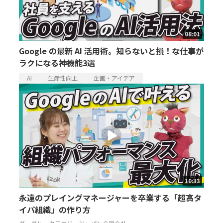
08:01
Google の最新 AI 活用術。知らないと損！な仕事が
ラクになる神機能3選
AI
生産性向上
企画・アイデア
10:33
永遠のプレイングマネージャーを卒業する「超高タ
イパ組織」の作り方