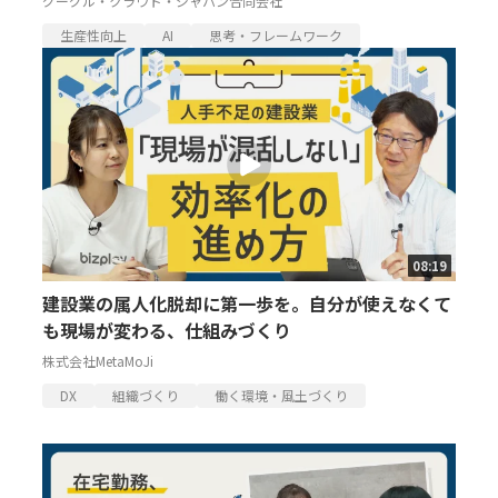
グーグル・クラウド・ジャパン合同会社
生産性向上
AI
思考・フレームワーク
08:19
建設業の属人化脱却に第一歩を。自分が使えなくて
も現場が変わる、仕組みづくり
株式会社MetaMoJi
DX
組織づくり
働く環境・風土づくり