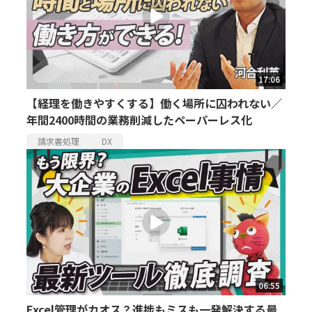
17:06
【経理を働きやすくする】働く場所に囚われない／
年間2400時間の業務削減したペーパーレス化
請求書処理
DX
06:55
Excel管理がカオス？進捗もミスも一発解決する最