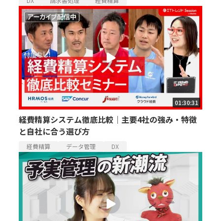
DX
請求書処理
経費精算
01:30:31
経費精算システム徹底比較｜主要4社の強み・特徴
と自社に合う選び方
経費精算
データ管理
DX