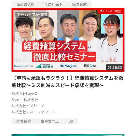
請求書処理
生産性向上
経営戦略
01:16:32
【申請も承認もラクラク！】経費精算システムを徹
底比較～ミス削減＆スピード承認を実現～
株式会社LayerX
Sansan株式会社
株式会社ビズリーチ
株式会社マネーフォワード
経費精算
生産性向上
DX