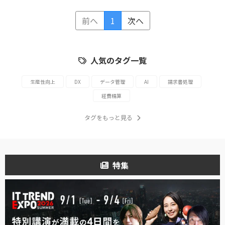
前へ
1
次へ
人気のタグ一覧
生産性向上
DX
データ管理
AI
請求書処理
経費精算
タグをもっと見る
特集