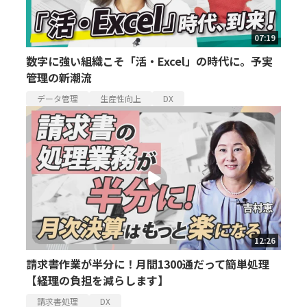
07:19
数字に強い組織こそ「活・Excel」の時代に。予実
管理の新潮流
データ管理
生産性向上
DX
12:26
請求書作業が半分に！月間1300通だって簡単処理
【経理の負担を減らします】
請求書処理
DX