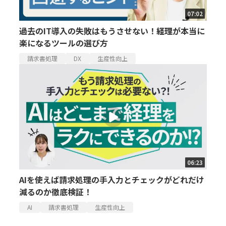
07:02
過去のIT導入の失敗はもうさせない！経理が本当に
楽になるツールの選び方
請求書処理
DX
生産性向上
06:23
AIを使えば請求処理の手入力とチェックがどれだけ
減るのか徹底検証！
AI
請求書処理
生産性向上