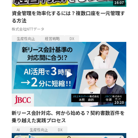
16:07
資金管理を効率化するには？複数口座を一元管理す
る方法
株式会社NTTデータ
生産性向上
経営戦略
DX
10:20
新リース会計対応、何から始める？契約書数百件を
乗り越えた実践プロセス
AI
生産性向上
DX