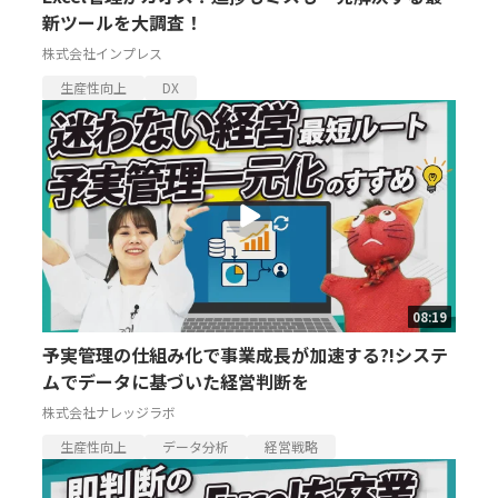
新ツールを大調査！
株式会社インプレス
生産性向上
DX
08:19
予実管理の仕組み化で事業成長が加速する?!システ
ムでデータに基づいた経営判断を
株式会社ナレッジラボ
生産性向上
データ分析
経営戦略