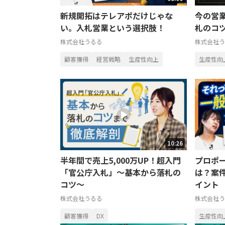
新規開拓はテレアポだけじゃな
今の営
い。入札営業という選択肢！
札のコ
株式会社うるる
株式会社う
顧客獲得
経営戦略
生産性向上
生産性向
10:26
半年間で売上5,000万UP！超入門
プロポ
「官公庁入札」～基本から落札の
は？案
コツ～
イント
株式会社うるる
株式会社う
顧客獲得
DX
生産性向