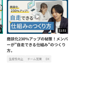
1
11:51
商談化230％アップの秘策！メンバ
ーが"自走できる仕組み"のつくり
方。
生産性向上
チーム営業
DX