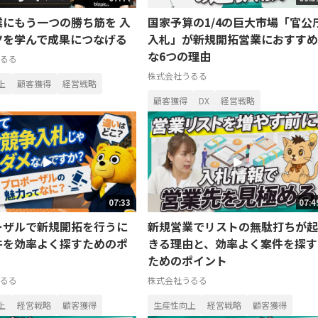
業にもう一つの勝ち筋を 入
国家予算の1/4の巨大市場「官公
ツを学んで成果につなげる
入札」が新規開拓営業におすすめ
な6つの理由
るる
株式会社うるる
上
顧客獲得
経営戦略
顧客獲得
DX
経営戦略
07:33
07:4
ーザルで新規開拓を行うに
新規営業でリストの無駄打ちが起
件を効率よく探すためのポ
きる理由と、効率よく案件を探す
ためのポイント
るる
株式会社うるる
上
経営戦略
顧客獲得
生産性向上
経営戦略
顧客獲得