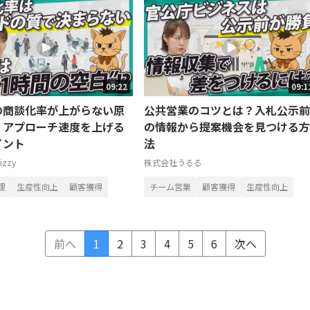
09:22
09:1
の商談化率が上がらない原
公共営業のコツとは？入札公示前
？アプローチ速度を上げる
の情報から提案機会を見つける方
イント
法
zzy
株式会社うるる
理
生産性向上
顧客獲得
チーム営業
顧客獲得
生産性向上
前へ
1
2
3
4
5
6
次へ