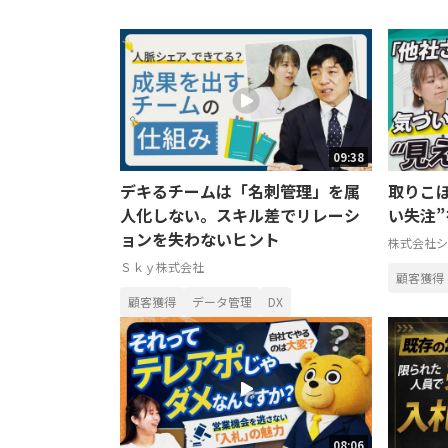
09:38
デキるチームは「名刺管理」を属
取りこ
人化しない。スキル差でリレーシ
い失注
ョンを失わないヒント
株式会社シ
Ｓｋｙ株式会社
顧客獲得
顧客獲得
データ管理
DX
08:06