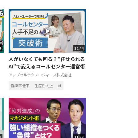
2
12:44
人がいなくても回る？"任せられる
AI"で変えるコールセンター運営術
アップセルテクノロジィーズ株式会社
離職率低下
生産性向上
AI
1
11:23