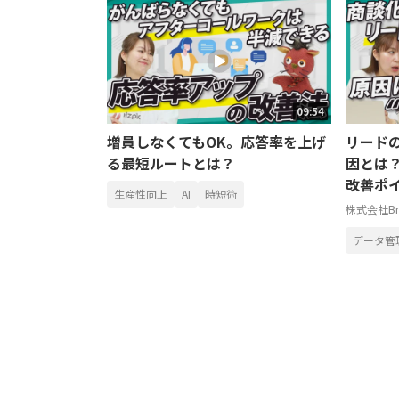
09:54
増員しなくてもOK。応答率を上げ
リード
る最短ルートとは？
因とは
改善ポ
生産性向上
AI
時短術
株式会社Bri
データ管