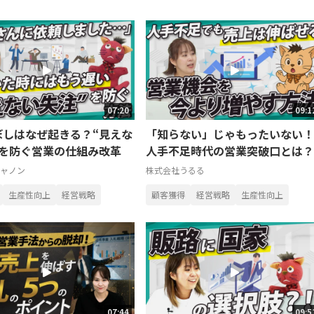
07:20
09:1
ぼしはなぜ起きる？“見えな
「知らない」じゃもったいない！
”を防ぐ営業の仕組み改革
人手不足時代の営業突破口とは？
ャノン
株式会社うるる
生産性向上
経営戦略
顧客獲得
経営戦略
生産性向上
07:44
09:5