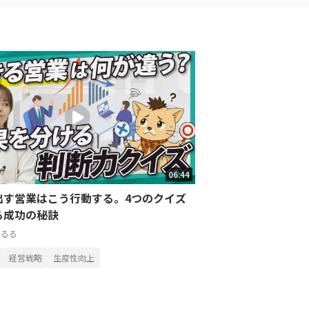
06:44
出す営業はこう行動する。4つのクイズ
る成功の秘訣
うるる
経営戦略
生産性向上