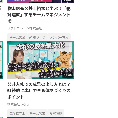
庁
横山信弘×井上裕太と学ぶ！「絶
対達成」するチームマネジメント
術
ソフトブレーン株式会社
チーム営業
組織づくり
メンバー育成
9
08:46
公共入札での成果の出し方とは？
継続的に応札できる体制づくりの
ポイント
株式会社うるる
生産性向上
チーム営業
経営戦略