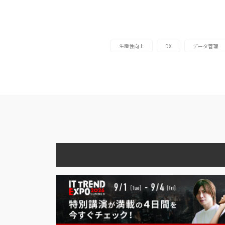
生産性向上
DX
データ管理