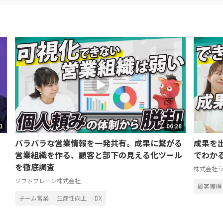
01
06:28
」
バラバラな営業情報を一発共有。成果に繋がる
成果を
営業組織を作る、顧客と部下の見える化ツール
でわか
を徹底調査
株式会社
ソフトブレーン株式会社
顧客獲得
チーム営業
生産性向上
DX