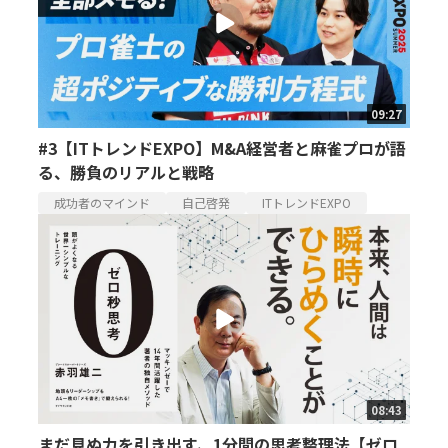
09:27
#3【ITトレンドEXPO】M&A経営者と麻雀プロが語
る、勝負のリアルと戦略
成功者のマインド
自己啓発
ITトレンドEXPO
08:43
まだ見ぬ力を引き出す、1分間の思考整理法【ゼロ