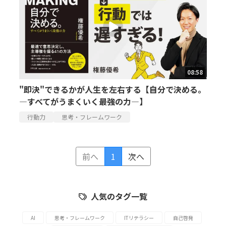
08:58
"即決"できるかが人生を左右する【自分で決める。
―すべてがうまくいく最強の力―】
行動力
思考・フレームワーク
前へ
1
次へ
人気のタグ一覧
AI
思考・フレームワーク
ITリテラシー
自己啓発