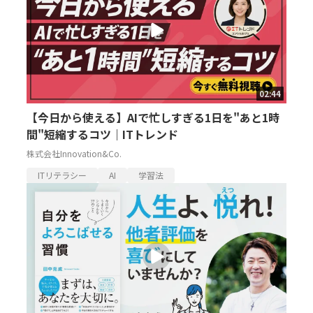
02:44
【今日から使える】AIで忙しすぎる1日を"あと1時
間"短縮するコツ｜ITトレンド
株式会社Innovation&Co.
ITリテラシー
AI
学習法