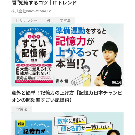
間"短縮するコツ｜ITトレンド
株式会社Innovation&Co.
ITリテラシー
AI
学習法
06:16
意外と簡単！記憶力の上げ方【記憶力日本チャンピ
オンの超効率すごい記憶術】
学習法