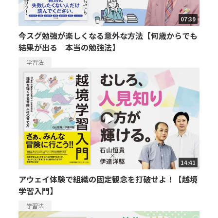
07:39
今スグ勉強が楽しくなる意外な方法【何歳からでも
結果が出る 本当の勉強法】
学習法
14:41
アウェイ体験で組織の固定観念を打破せよ！【越境
学習入門】
学習法