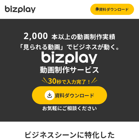
資料ダウンロード
Loaded
:
100.00%
1x
Current
0:08
/
Duration
0:17
720p
Pause
Unmute
Playback
Picture-
Full
Rate
in-
Picture
2,000
Time
本以上の動画制作実績
「見られる動画」でビジネスが動く。
動画制作サービス
30
秒で入力完了！
資料ダウンロード
お気軽にご相談ください
ビジネスシーンに特化した