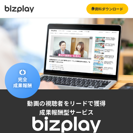
資料ダウンロード
動画
の
視聴者
を
リード
で
獲得
成果報酬型サービス