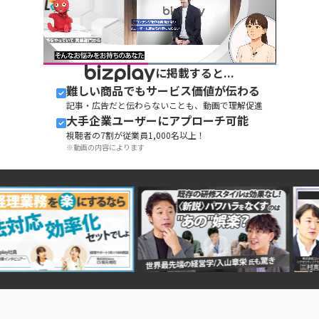
Loaded
:
に掲載すると...
100.00%
Current
0:08
/
Duration
0:17
720p
Pause
Unmute
Picture-
Fullscreen
難しい商品でもサービス価値が伝わる
in-
Picture
Time
記事・広告だと伝わらないことも、動画で理解促進
大手企業ユーザーにアプローチ可能
視聴者の7割が従業員1,000名以上！
※動画の内容によります