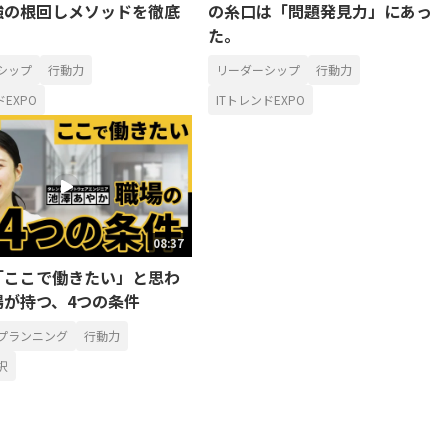
強の根回しメソッドを徹底
の糸口は「問題発見力」にあっ
た。
シップ
行動力
リーダーシップ
行動力
ドEXPO
ITトレンドEXPO
08:37
「ここで働きたい」と思わ
場が持つ、4つの条件
プランニング
行動力
択