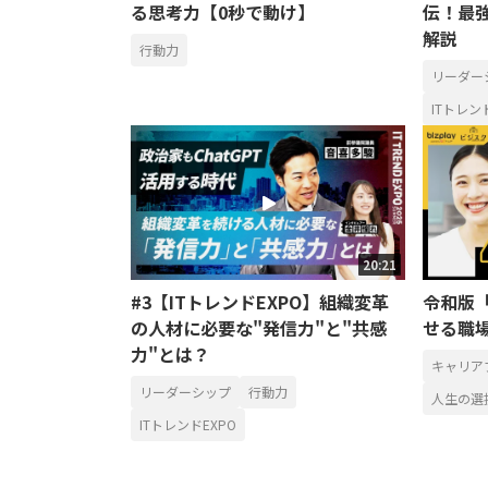
る思考力【0秒で動け】
伝！最
解説
行動力
リーダー
ITトレン
20:21
#3【ITトレンドEXPO】組織変革
令和版
の人材に必要な"発信力"と"共感
せる職
力"とは？
キャリア
リーダーシップ
行動力
人生の選
ITトレンドEXPO