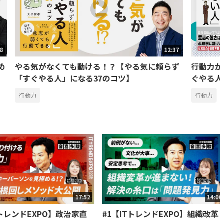
58
12:37
め
やる気がなくても動ける！？【やる気に頼らず
行動力
「すぐやる人」になる37のコツ】
ぐやる
行動力
行動力
17:52
14:0
TトレンドEXPO】政治家直
#1【ITトレンドEXPO】組織改革