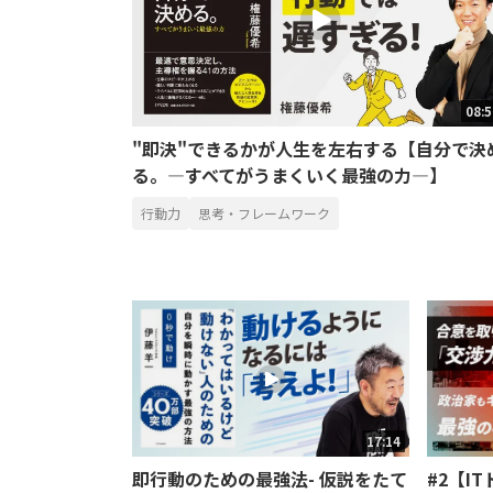
08:
"即決"できるかが人生を左右する【自分で決
る。―すべてがうまくいく最強の力―】
行動力
思考・フレームワーク
17:14
即行動のための最強法- 仮説をたて
#2【I