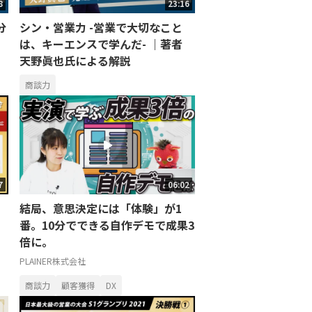
8
23:16
分
シン・営業力 -営業で大切なこと
は、キーエンスで学んだ- ｜著者
天野眞也氏による解説
商談力
7
06:02
結局、意思決定には「体験」が1
番。10分でできる自作デモで成果3
倍に。
PLAINER株式会社
商談力
顧客獲得
DX