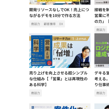
08:04
開発リソースなしでOK！売上につ
接戦を
ながるデモを10分で作る方法
営業に
の力」
商談力
顧客獲得
DX
商談力
08:20
売り上げを向上させる超シンプル
デキる
な仕組み【「営業」とは再現性の
考える
ある科学】
り仕事
商談力
商談力