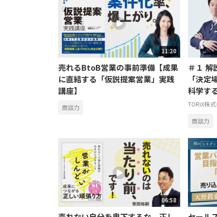
11:20
売れるBtoB営業の事前準備【成果
＃１ 解
に直結する「仮説提案営業」実践
「決定
講座】
科学する
TORiX株
商談力
商談力
06:58
売れない自分を卑下するな。正し
セール