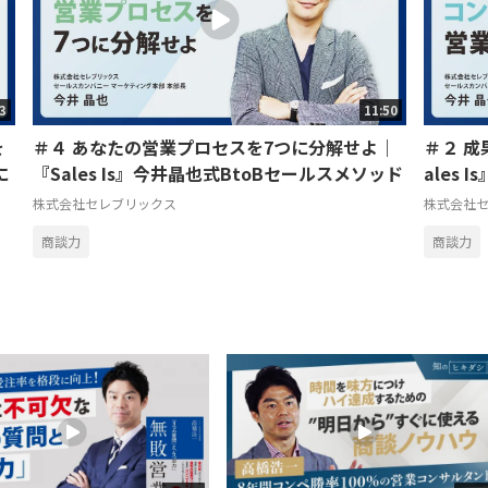
03
11:50
を
＃４ あなたの営業プロセスを7つに分解せよ｜
＃２ 
に
『Sales Is』今井晶也式BtoBセールスメソッド
ales
株式会社セレブリックス
株式会社
商談力
商談力