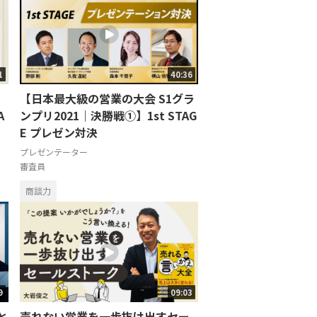
1
40:36
【日本最大級の営業の大会 S1グラ
A
ンプリ2021｜決勝戦①】1st STAG
E プレゼン対決
プレゼンテーター
審査員
商談力
9
09:03
と
売れない営業を一歩抜け出すセー