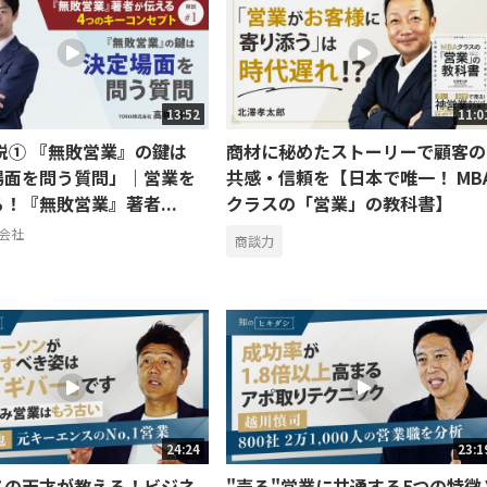
13:52
11:0
説① 『無敗営業』の鍵は
商材に秘めたストーリーで顧客の
場面を問う質問」｜営業を
共感・信頼を【日本で唯一！ MB
！『無敗営業』著者...
クラスの「営業」の教科書】
式会社
商談力
24:24
23:1
スの天才が教える！ビジネ
"売る"営業に共通する5つの特徴