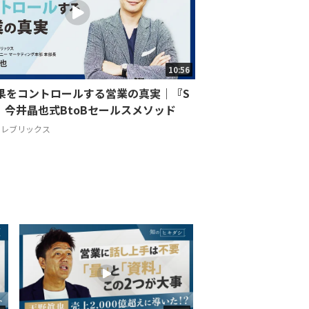
10:56
成果をコントロールする営業の真実｜『S
 Is』今井晶也式BtoBセールスメソッド
セレブリックス