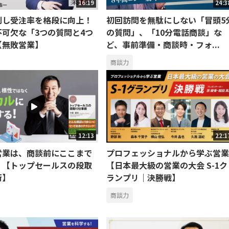
16:19
24:3
制し受注率を格段に向上！
初回訪問を無駄にしない「冒頭5
不可欠な「3つの質問と4つ
の質問」、「10分電話商談」な
【無敗営業】
ど、事前準備・商談時・フォ...
商談力
12:13
22:1
営業は、商談前にここまで
プロフェッショナルから学ぶ営業
。【トップセールスの段取
【日本最大級の営業の大会 S-1ク
術】
ランプリ｜決勝戦】
商談力