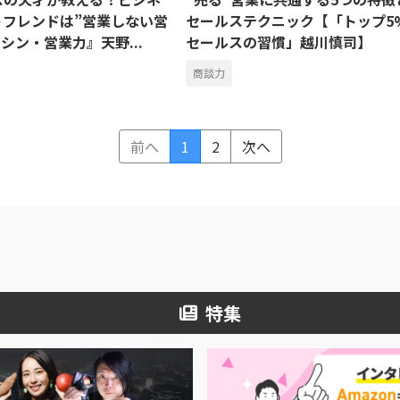
トフレンドは”営業しない営
セールステクニック【「トップ5
『シン・営業力』天野...
セールスの習慣」越川慎司】
商談力
前へ
1
2
次へ
特集