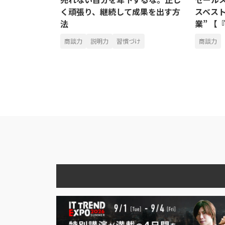
く頑張り、継続して成果を出す方
スベス
法
業” 【
商談力
説明力
習慣づけ
商談力