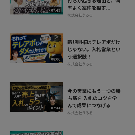
打ちが起きる理由と、効
率よく案件を探す...
07:49
株式会社うるる
新規開拓はテレアポだけ
じゃない。入札営業とい
う選択肢！
08:06
株式会社うるる
今の営業にもう一つの勝
ち筋を 入札のコツを学
んで成果につなげる
07:44
株式会社うるる