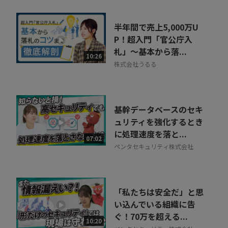
半年間で売上5,000万U
P！超入門「官公庁入
札」～基本から落...
10:26
株式会社うるる
基幹データベースのセキ
ュリティを強化するとき
に処理速度を落と...
07:02
ペンタセキュリティ株式会社
「私たちは安全だ」と思
い込んでいる組織に告
ぐ！70万を超える...
10:20