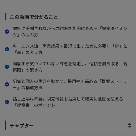
に成約に至らず悩んでいる営業リーダーに最適な内容です。顧客
の状況を正確に把握する「観察眼」と、企業の利益だけでなく
この動画で分かること
「担当者個人のメリット」まで考慮した提案ストーリーの作り方
を具体的に紹介します。なぜ「話し上手」である必要がないの
顧客に感謝されながら成約率を劇的に高める「提案タイミン
グ」の掴み方
か、なぜ「量」をこなすことが効率化に繋がるのかといった、従
来の営業観を覆す本質的な理論を展開。ハンバーグの例えを用い
キーエンス流：営業成果を最短で出すために必要な「量」と
「面」の考え方
た分かりやすい解説を通じて、顧客から「ちょうど欲しかった」
と言われる状態を作るための具体的なステップを提示します。
顧客すら気づいていない課題を特定し、信頼を勝ち取る「観
察眼」の磨き方
組織と個人の両方を動かす、採用率を高める「提案ストーリ
ー」の構成方法
話し上手は不要。視覚情報を活用して確実に意図を伝える
「提案書」のポイント
チャプター