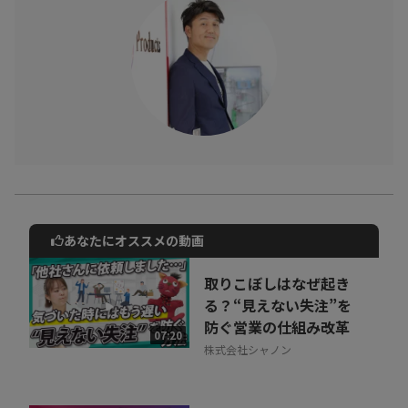
あなたにオススメの動画
動画でご紹介しているサービスについて
お気軽にご相談・ご質問いただけます！
取りこぼしはなぜ起き
30秒でお申し込み可能
る？“見えない失注”を
防ぐ営業の仕組み改革
相談を希望する
07:20
無料
株式会社シャノン