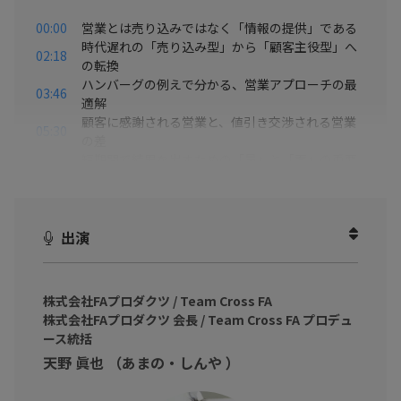
00:00
営業とは売り込みではなく「情報の提供」である
時代遅れの「売り込み型」から「顧客主役型」へ
02:18
の転換
ハンバーグの例えで分かる、営業アプローチの最
03:46
適解
顧客に感謝される営業と、値引き交渉される営業
05:30
の差
短期間で結果を出すための「量」と「面」の重要
08:13
性
競合に負けない「バリュープロポジション」の作
09:50
り方
顧客の状況を正確に把握する「観察眼」と4つのリ
出演
12:03
スト
キーマンやファンを見つけ出し、紹介を繋げるテ
14:15
クニック
株式会社FAプロダクツ / Team Cross FA
顧客の未来を共創する「戦略眼」とストーリー作
17:08
株式会社FAプロダクツ 会長 / Team Cross FA プロデュ
り
ース統括
企業の利益と「担当者の個人メリット」を両立さ
19:10
天野 眞也 （あまの・しんや ）
せる秘訣