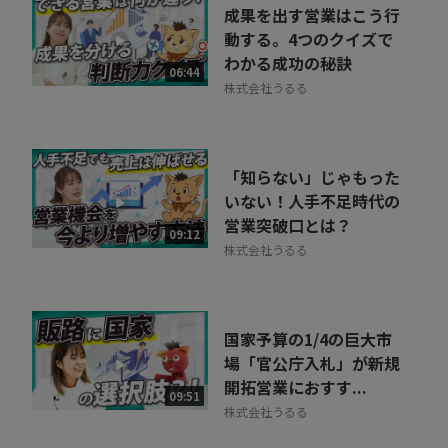
成果を出す営業はこう行
動する。4つのクイズで
わかる成功の秘訣
06:44
株式会社うるる
「知らない」じゃもった
いない！人手不足時代の
営業突破口とは？
09:12
株式会社うるる
国家予算の1/4の巨大市
場「官公庁入札」が新規
開拓営業におすす...
09:51
株式会社うるる