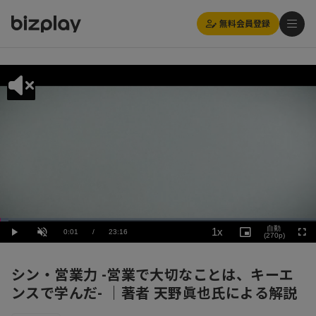
無料会員登録
Loaded
:
Playback
2.58%
自動
1x
Current
0:01
/
Duration
23:16
Rate
Play
Unmute
Picture-
(270p)
Full
in-
Picture
Time
シン・営業力 -営業で大切なことは、キーエ
ンスで学んだ- ｜著者 天野眞也氏による解説