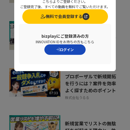
こちらよりご登録ください。
株式会社うるる
ご登録完了後、すべての動画を無料でご覧いただけます。
無料で会員登録する
公共営業のコツとは？入
札公示前の情報から提案
bizplayにご登録済みの方
INNOVATION IDをお持ちの方もこちら
機会を見つける方法
09:11
ログイン
株式会社うるる
プロポーザルで新規開拓
を行うには？案件を効率
よく探すためのポイント
07:33
株式会社うるる
新規営業でリストの無駄