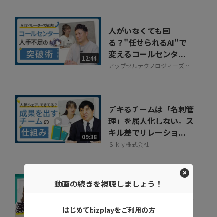
人がいなくても回
る？"任せられるAI"で
変えるコールセンタ...
12:44
アップセルテクノロジィーズ株
式会社
デキるチームは「名刺管
理」を属人化しない。ス
キル差でリレーショ...
09:38
Ｓｋｙ株式会社
動画の続きを視聴しましょう！
公共入札での成果の出し
方とは？継続的に応札で
はじめてbizplayをご利用の方
きる体制づくりのポ...
08:46