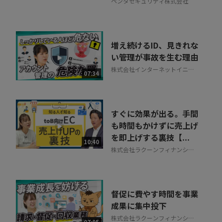
ペンタセキュリティ株式会社
増え続けるID、見きれな
い管理が事故を生む理由
株式会社インターネットイニシ
07:34
アティブ
すぐに効果が出る。手間
も時間もかけずに売上げ
を即上げする裏技【...
10:40
株式会社ラクーンフィナンシャ
ル
督促に費やす時間を事業
成果に集中投下
株式会社ラクーンフィナンシャ
07:05