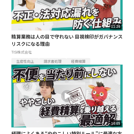
11:26
精算業務は人の目で守れない 目視検印がガバナンス
リスクになる理由
TISI株式会社
生産性向上
請求書処理
経費精算
10:05
経理によくある“ややこしい特別ルール”に最適な方