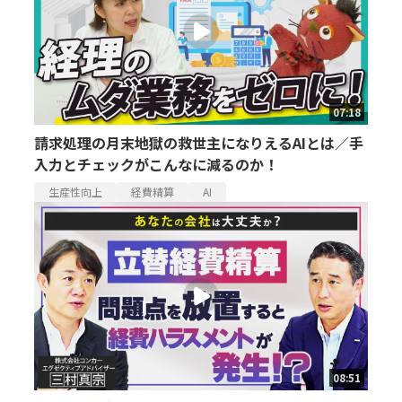
07:18
請求処理の月末地獄の救世主になりえるAIとは／手
入力とチェックがこんなに減るのか！
生産性向上
経費精算
AI
08:51