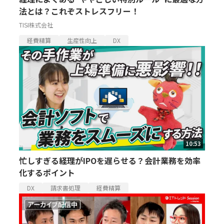
法とは？これぞストレスフリー！
TISI株式会社
経費精算
生産性向上
DX
10:53
忙しすぎる経理がIPOを遅らせる？会計業務を効率
化するポイント
DX
請求書処理
経費精算