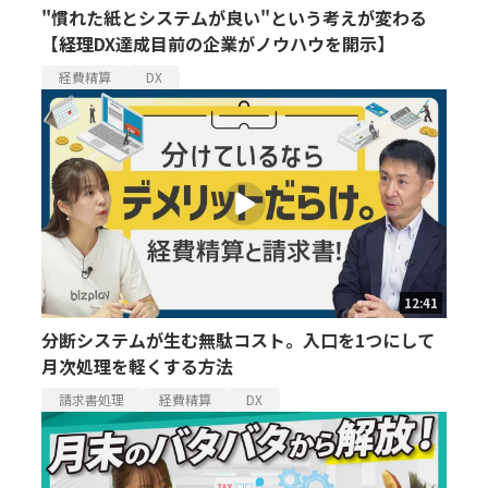
"慣れた紙とシステムが良い"という考えが変わる
【経理DX達成目前の企業がノウハウを開示】
経費精算
DX
12:41
分断システムが生む無駄コスト。入口を1つにして
月次処理を軽くする方法
請求書処理
経費精算
DX