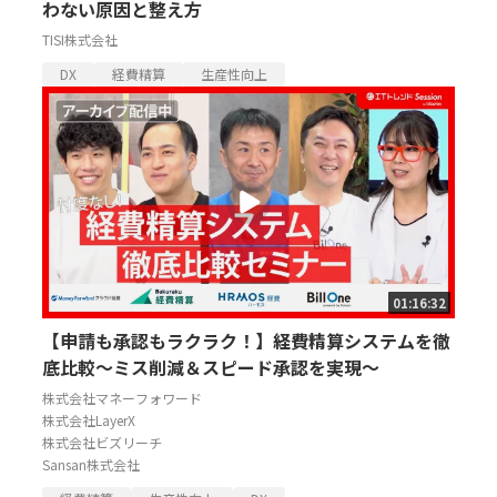
わない原因と整え方
TISI株式会社
DX
経費精算
生産性向上
01:16:32
【申請も承認もラクラク！】経費精算システムを徹
底比較～ミス削減＆スピード承認を実現～
株式会社マネーフォワード
株式会社LayerX
株式会社ビズリーチ
Sansan株式会社