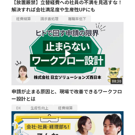
【放置厳禁】立替経費への社員の不満を見逃すな！
解決すれば会社満足度や生産性UPにも
経費精算
請求書処理
離職率低下
08:30
申請が止まる原因と、現場で改善できるワークフロ
ー設計とは
DX
生産性向上
経費精算