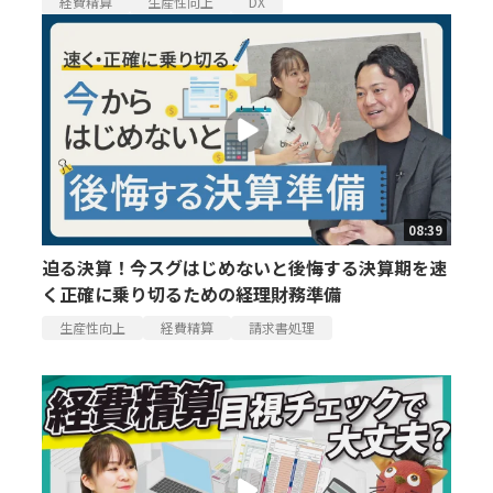
経費精算
生産性向上
DX
08:39
迫る決算！今スグはじめないと後悔する決算期を速
く正確に乗り切るための経理財務準備
生産性向上
経費精算
請求書処理