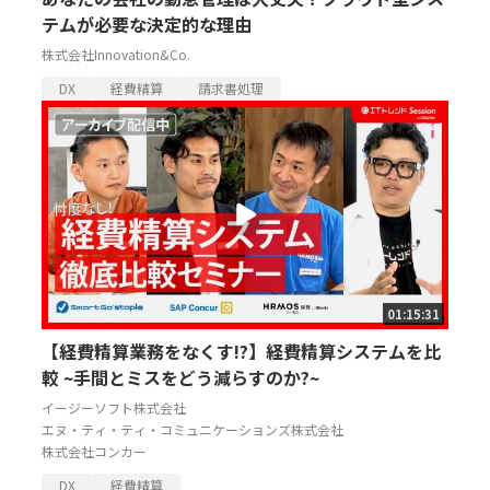
テムが必要な決定的な理由
株式会社Innovation&Co.
DX
経費精算
請求書処理
01:15:31
【経費精算業務をなくす!?】経費精算システムを比
較 ~手間とミスをどう減らすのか?~
イージーソフト株式会社
エヌ・ティ・ティ・コミュニケーションズ株式会社
株式会社コンカー
DX
経費精算