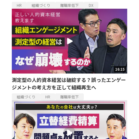
HR
組織づくり
離職率低下
DX
16:15
測定型の人的資本経営は破綻する？誤ったエンゲー
ジメントの考え方を正して組織再生へ
組織づくり
HR
離職率低下