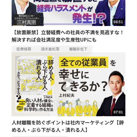
08:51
【放置厳禁】立替経費への社員の不満を見逃すな！
解決すれば会社満足度や生産性UPにも
経費精算
請求書処理
離職率低下
07:01
人材離職を防ぐポイントは社内マーケティング【辞
める人・ぶら下がる人・潰れる人】