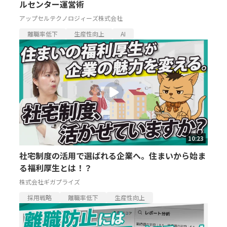
ルセンター運営術
アップセルテクノロジィーズ株式会社
離職率低下
生産性向上
AI
10:23
社宅制度の活用で選ばれる企業へ。住まいから始ま
る福利厚生とは！？
株式会社ギガプライズ
採用戦略
離職率低下
生産性向上