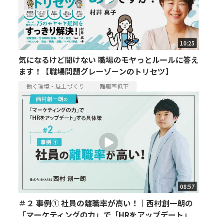
10:25
気になるけど聞けない 職場のモヤっとルールに答え
ます！【職場問題グレーゾーンのトリセツ】
働く環境・風土づくり
離職率低下
08:57
＃２ 事例① 社員の離職率が高い！｜西村創一朗の
「マーケティングの力」で「HRをアップデート」