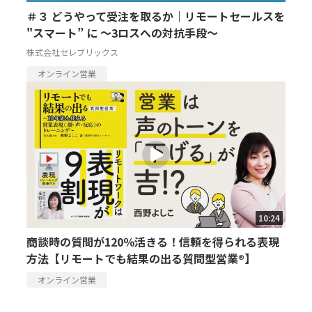
＃３ どうやって受注を取るか｜リモートセールスを
"スマート” に ～3ロスへの対抗手段～
株式会社セレブリックス
オンライン営業
10:24
商談時の質問が120％活きる！信頼を得られる表現
方法【リモートでも結果の出る質問型営業®】
オンライン営業