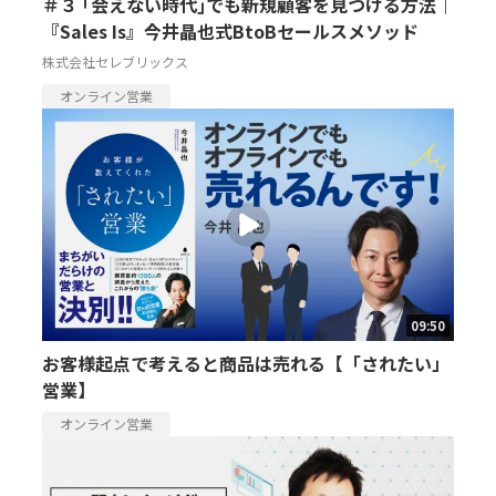
＃３ ｢会えない時代｣でも新規顧客を見つける方法｜
『Sales Is』今井晶也式BtoBセールスメソッド
株式会社セレブリックス
オンライン営業
09:50
お客様起点で考えると商品は売れる【「されたい」
営業】
オンライン営業