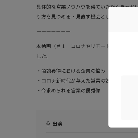
具体的な営業ノウハウを得ていただくきっか
り方を見つめる・見直す機会としても是非ご
ーーーーーーー
本動画（＃１ コロナやリモートワークで営
した。
・商談獲得における企業の悩み
・コロナ新時代が与えた営業の試練”3ロス”
・今求められる営業の優秀像
出演