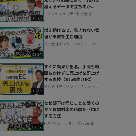
超えるデータで立ち向か...
ペンタセキュリティ株式会社
10:20
増え続けるID、見きれない管
理が事故を生む理由
株式会社インターネットイニシア
ティブ
07:34
すぐに効果が出る。手間も時
間もかけずに売上げを即上げ
する裏技【BtoB向けEC】
株式会社ラクーンフィナンシャル
10:40
なぜ部下は同じことを聞くの
か？質問対応の時間をゼロに
する方法
NDIソリューションズ株式会社
07:52