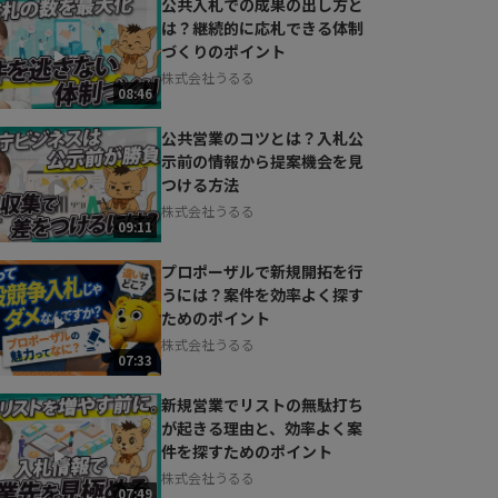
公共入札での成果の出し方と
は？継続的に応札できる体制
づくりのポイント
株式会社うるる
08:46
公共営業のコツとは？入札公
示前の情報から提案機会を見
つける方法
株式会社うるる
09:11
プロポーザルで新規開拓を行
うには？案件を効率よく探す
ためのポイント
株式会社うるる
07:33
新規営業でリストの無駄打ち
が起きる理由と、効率よく案
件を探すためのポイント
株式会社うるる
07:49