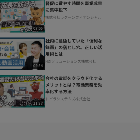
督促に費やす時間を事業成果
に集中投下
株式会社ラクーンフィナンシャル
07:05
社内に蔓延していた「便利な
録画」の落とし穴。正しい活
用術とは
NDIソリューションズ株式会社
09:34
会社の電話をクラウド化する
メリットとは？電話業務を効
率化する方法
トビラシステムズ株式会社
11:37