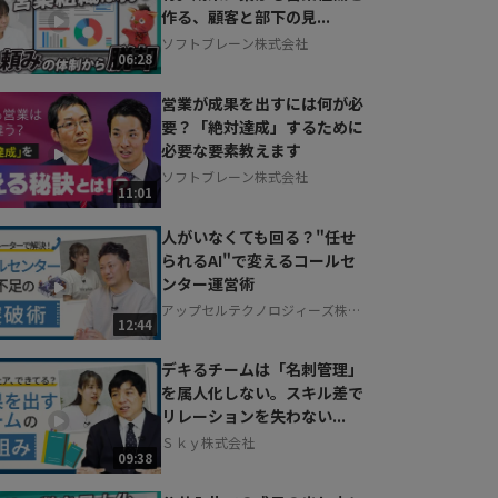
作る、顧客と部下の見...
ソフトブレーン株式会社
06:28
営業が成果を出すには何が必
要？「絶対達成」するために
必要な要素教えます
ソフトブレーン株式会社
11:01
人がいなくても回る？"任せ
られるAI"で変えるコールセ
ンター運営術
アップセルテクノロジィーズ株式
12:44
会社
デキるチームは「名刺管理」
を属人化しない。スキル差で
リレーションを失わない...
Ｓｋｙ株式会社
09:38