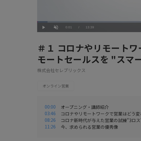
Loaded
:
4.40%
Current
0:01
/
Duration
13:39
Play
Unmute
Time
＃１ コロナやリモート
モートセールスを "スマー
株式会社セレブリックス
オンライン営業
00:00
オープニング・講師紹介
03:46
コロナやリモートワークで営業はどう変
08:26
コロナ新時代が与えた営業の試練"3ロス
11:26
今、求められる営業の優秀像