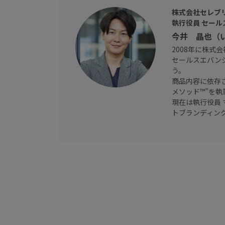
株式会社セレブ
執行役員 セール
今井 晶也（
2008年に株式
セールスエバン
う。
商品内容に依存
メソッド™”を執
現在は執行役員
トブランディン