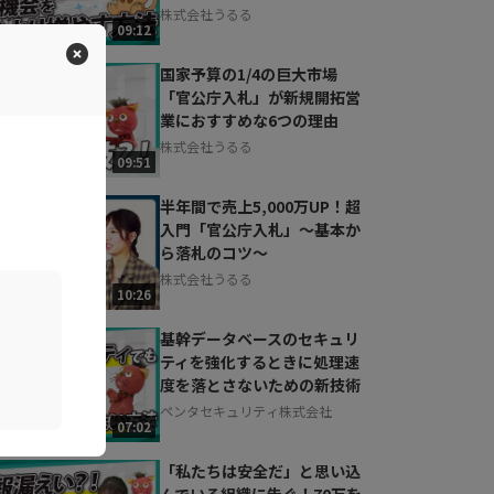
株式会社うるる
09:12
国家予算の1/4の巨大市場
「官公庁入札」が新規開拓営
業におすすめな6つの理由
株式会社うるる
09:51
半年間で売上5,000万UP！超
入門「官公庁入札」～基本か
ら落札のコツ～
株式会社うるる
10:26
基幹データベースのセキュリ
ティを強化するときに処理速
度を落とさないための新技術
ペンタセキュリティ株式会社
07:02
「私たちは安全だ」と思い込
んでいる組織に告ぐ！70万を