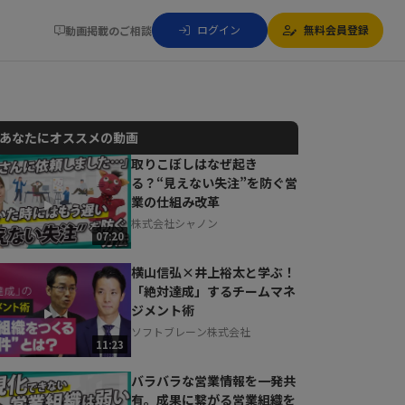
ログイン
無料会員登録
動画掲載のご相談
あなたにオススメの動画
取りこぼしはなぜ起き
る？“見えない失注”を防ぐ営
動画でご紹介しているサービスについて
業の仕組み改革
お気軽にご相談・ご質問いただけます！
株式会社シャノン
30秒でお申し込み可能
07:20
相談を希望する
無料
横山信弘×井上裕太と学ぶ！
「絶対達成」するチームマネ
ジメント術
ソフトブレーン株式会社
11:23
バラバラな営業情報を一発共
有。成果に繋がる営業組織を