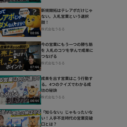
新規開拓はテレアポだけじゃ
ない。入札営業という選択
肢！
株式会社うるる
08:06
今の営業にもう一つの勝ち筋
を 入札のコツを学んで成果に
つなげる
株式会社うるる
07:44
成果を出す営業はこう行動す
る。4つのクイズでわかる成
功の秘訣
株式会社うるる
06:44
「知らない」じゃもったいな
い！人手不足時代の営業突破
口とは？