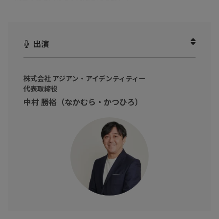
についてお話いただきました。
組織やチームのリーダーである方
出演
マネージャーの位置にいるけど、チームの育成や部下との関係性
について悩みを抱えている方
そんな方々に向けて
株式会社 アジアン・アイデンティティー
代表取締役
東洋思想とは何かを知り、リーダとして抱えやすい課題の解決法
中村 勝裕（なかむら・かつひろ）
（思考法）として
今後の自身の在り方を顧みるきっかけにしてみませんか？