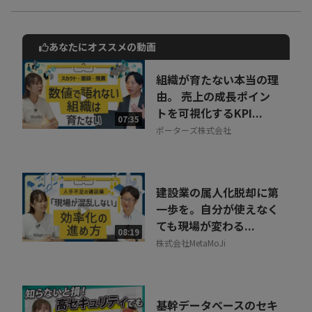
あなたにオススメの動画
動画でご紹介しているサービスについて
お気軽にご相談・ご質問いただけます！
組織が育たない本当の理
30秒でお申し込み可能
由。 売上の成長ポイン
トを可視化するKPI...
相談を希望する
07:35
無料
ポーターズ株式会社
建設業の属人化脱却に第
一歩を。自分が使えなく
ても現場が変わる...
08:19
株式会社MetaMoJi
基幹データベースのセキ