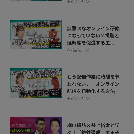
株式会社PLAY
無意味なオンライン研修
になっていない？視聴と
理解度を促進する工...
07:22
株式会社PLAY
もう配信作業に時間を奪
われない。 オンライン
配信を自動化する方法
06:21
株式会社PLAY
横山信弘×井上裕太と学
ぶ！「絶対達成」するチ