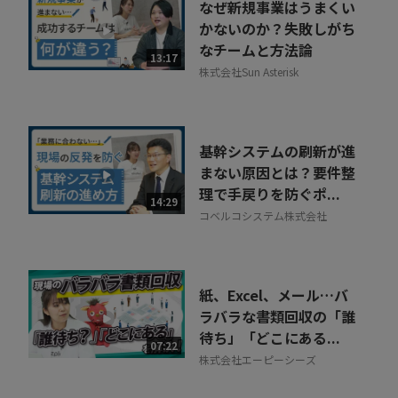
なぜ新規事業はうまくい
かないのか？失敗しがち
なチームと方法論
13:17
株式会社Sun Asterisk
基幹システムの刷新が進
まない原因とは？要件整
理で手戻りを防ぐポ...
14:29
コベルコシステム株式会社
紙、Excel、メール…バ
ラバラな書類回収の「誰
待ち」「どこにある...
07:22
株式会社エーピーシーズ