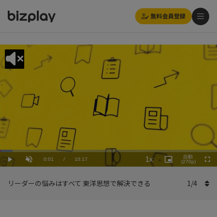
無料会員登録
Loaded
:
Playback
5.84%
自動
1x
Current
0:01
/
Duration
10:17
Rate
Play
Unmute
Picture-
(270p)
Full
in-
Picture
Time
リーダーの悩みはすべて 東洋思想で解決できる
1
/
4