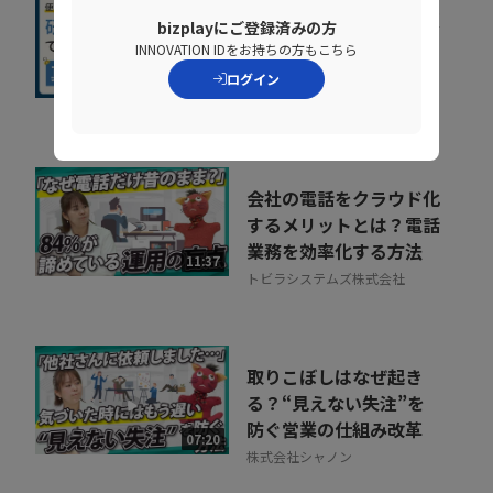
社内に蔓延していた「便
bizplayにご登録済みの方
利な録画」の落とし穴。
INNOVATION IDをお持ちの方もこちら
正しい活用術とは
ログイン
09:34
NDIソリューションズ株式会社
会社の電話をクラウド化
するメリットとは？電話
業務を効率化する方法
11:37
トビラシステムズ株式会社
取りこぼしはなぜ起き
る？“見えない失注”を
防ぐ営業の仕組み改革
07:20
株式会社シャノン