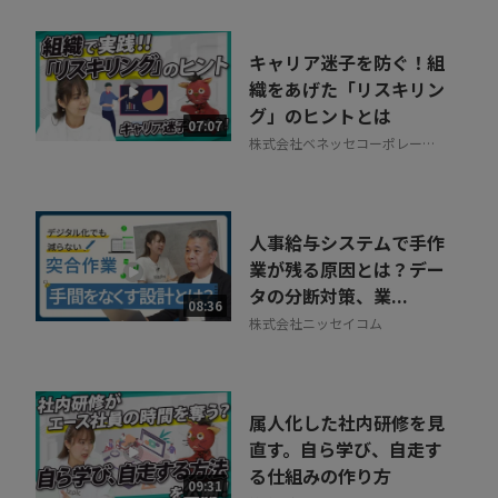
キャリア迷子を防ぐ！組
織をあげた「リスキリン
グ」のヒントとは
07:07
株式会社ベネッセコーポレーシ
ョン
人事給与システムで手作
業が残る原因とは？デー
タの分断対策、業...
08:36
株式会社ニッセイコム
属人化した社内研修を見
直す。自ら学び、自走す
る仕組みの作り方
09:31