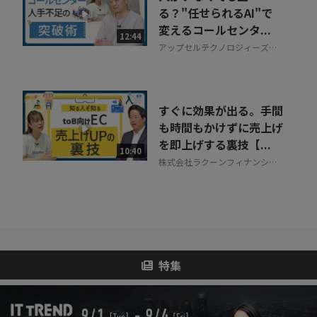
る？"任せられるAI"で
変えるコールセンタ...
12:44
アップセルテクノロジィーズ株
式会社
すぐに効果が出る。手間
も時間もかけずに売上げ
を即上げする裏技【...
10:40
株式会社ラクーンフィナンシャ
ル
特集