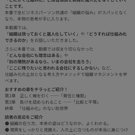
ことです。
本書で全ビジネスパーソン共通の「組織の悩み」がスパッとなく
なり、本物の思考が手に入ります。
本動画では、
「
組織は放っておくと属人化していく
」や「
どうすれば仕組み化
できるのか
」をお話しいただきました。
さらに本書では、動画では収まり切らなかった
「
どんな会社にも理念はある
」や
「
別の情熱があるなら、いまの会社を去ろう
」
「
ここに残りたいと思われる会社にするしかない
」など、
仕組み化の土台となる考え方やメソッドで組織マネジメントを学
べます。
おすすめの章をチラっとご紹介！
第1章 正しく線を引く ──「責任と権限」
第3章 負けを認められること ──「比較と平等」
終章 「仕組み化」のない別世界
読者の反応をご紹介
● 組織の在り方、本来の姿はどうなのか、よくわかる。
● 現実をしっかりと見据え、人の上に立つものが本当に身につけ