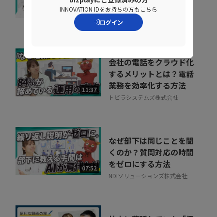
グ」のヒントとは
INNOVATION IDをお持ちの方もこちら
07:07
株式会社ベネッセコーポレーシ
ログイン
ョン
会社の電話をクラウド化
するメリットとは？電話
業務を効率化する方法
11:37
トビラシステムズ株式会社
なぜ部下は同じことを聞
くのか？質問対応の時間
をゼロにする方法
07:52
NDIソリューションズ株式会社