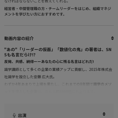
なければならないことを教えてくれる。
経営者・中間管理職の方・チームリーダーをはじめ、組織マネジ
メントを学びたい方におすすめです。
動画内容の紹介
"あの"「リーダーの仮面」「数値化の鬼」の著者は、SN
Sも名言だらけ!?
反発、共感、納得ーーあなたの心に残る名言はどれだ!
識学講師として多くの企業の業績アップに貢献し、2015年株式会
社識学を設立した安藤 広大氏。
わずか4年あまりで上場を果たし、これまでの8年間で
識学のメソ
ッドを導入した企業
は、なんと
約3500社
にも上ります。
そして、著書である「リーダーの仮面」「数値化の鬼」(ダイヤモ
ンド社)は、
シリーズ累計90万部を突破
。
数々の偉業を成し遂げる安藤氏は、SNSでも偉才を放っていまし
出演