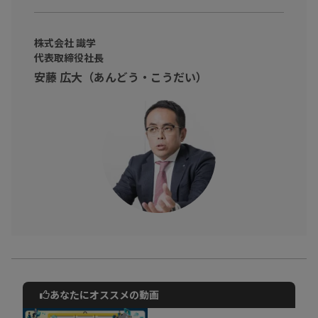
た。
本動画は、スタッフが厳選した
「ビジネスパーソンにグサッと刺
株式会社 識学
さるワード」
を、ご本人に解説いただくという豪華な企画となっ
代表取締役社長
安藤 広大（あんどう・こうだい）
ております。
歯車に徹する
強みを伸ばすより、弱みを改善する
定量評価はエグい
部下のミスや失敗は○○のせい？
日々の業務に識学のエッセンスと取り入れて、プチ業務改善をし
てみませんか？
あなたにオススメの動画
動画でご紹介しているサービスについて