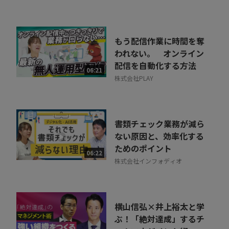
もう配信作業に時間を奪
われない。 オンライン
配信を自動化する方法
06:21
株式会社PLAY
書類チェック業務が減ら
ない原因と、効率化する
ためのポイント
06:22
株式会社インフォディオ
横山信弘×井上裕太と学
ぶ！「絶対達成」するチ