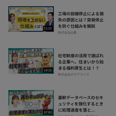
工場の設備停止による損
失の原因とは？突発停止
を防ぐ仕組みを解説
12:15
株式会社山善
社宅制度の活用で選ばれ
る企業へ。住まいから始
まる福利厚生とは！？
10:23
株式会社ギガプライズ
基幹データベースのセキ
ュリティを強化するとき
に処理速度を落と...
07:02