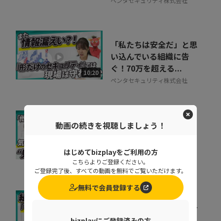
ペンタセキュリティ株式会社
「私たちは安全だ」と思
い込んでいる組織に告
ぐ！70万を超える...
10:20
ペンタセキュリティ株式会社
取りこぼしはなぜ起き
動画の続きを視聴しましょう！
る？“見えない失注”を
防ぐ営業の仕組み改革
はじめてbizplayをご利用の方
07:20
株式会社シャノン
こちらよりご登録ください。
ご登録完了後、すべての動画を無料でご覧いただけます。
無料で会員登録する
キャリア迷子を防ぐ！組
織をあげた「リスキリン
bizplayにご登録済みの方