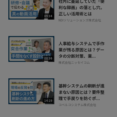
社内に蔓延していた「便
利な録画」の落とし穴。
正しい活用術とは
09:34
NDIソリューションズ株式会社
人事給与システムで手作
業が残る原因とは？デー
タの分断対策、業...
08:36
株式会社ニッセイコム
基幹システムの刷新が進
まない原因とは？要件整
理で手戻りを防ぐポ...
14:29
コベルコシステム株式会社