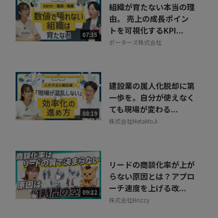
お気軽にご相談・ご質問いただけます！
組織が育たない本当の理
30秒でお申し込み可能
由。 売上の成長ポイン
トを可視化するKPI...
相談を希望する
07:35
無料
ポーターズ株式会社
建設業の属人化脱却に第
一歩を。自分が使えなく
ても現場が変わる...
08:19
株式会社MetaMoJi
リードの商談化率が上が
らない原因とは？アプロ
ーチ速度を上げる改...
09:22
株式会社Brizzy