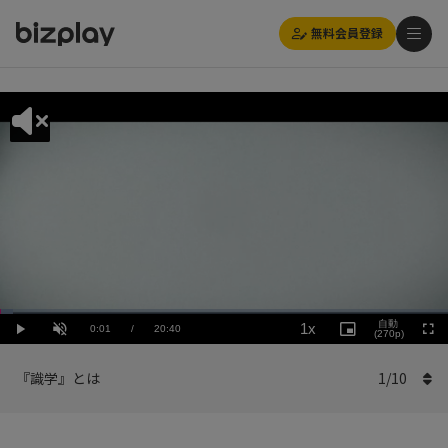
無料会員登録
Loaded
:
Playback
2.91%
自動
1x
Current
0:01
/
Duration
20:40
Rate
Play
Unmute
Picture-
(270p)
Full
in-
Picture
Time
『識学』とは
1
/
10