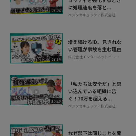
ュリティを強化するとき
に処理速度を落と...
相談を希望する
07:02
無料
ペンタセキュリティ株式会社
増え続けるID、見きれな
い管理が事故を生む理由
株式会社インターネットイニシ
07:34
アティブ
「私たちは安全だ」と思
い込んでいる組織に告
ぐ！70万を超える...
10:20
ペンタセキュリティ株式会社
なぜ部下は同じことを聞