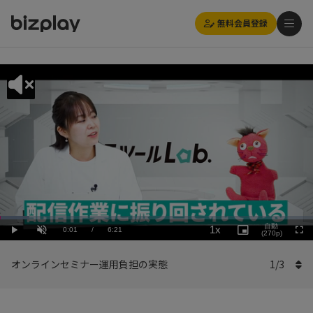
無料会員登録
Loaded
:
Playback
9.46%
自動
1x
Current
0:01
/
Duration
6:21
Rate
Play
Unmute
Picture-
(270p)
Full
in-
Picture
Time
オンラインセミナー運用負担の実態
1
/
3