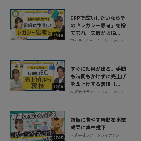
ERPで成功したいならそ
の『レガシー思考』を捨
て去れ。失敗から挽...
08:18
京セラコミュニケーションシス
テム株式会社
すぐに効果が出る。手間
も時間もかけずに売上げ
を即上げする裏技【...
10:40
株式会社ラクーンフィナンシャ
ル
督促に費やす時間を事業
成果に集中投下
株式会社ラクーンフィナンシャ
07:05
ル