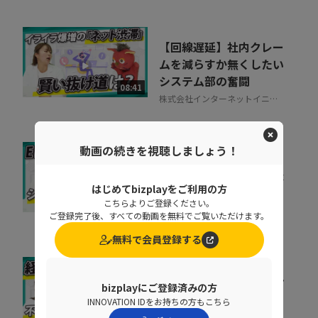
【回線遅延】社内クレー
ムを減らすか無くしたい
システム部の奮闘
08:41
株式会社インターネットイニシ
アティブ
動画の続きを視聴しましょう！
ERP刷新の前に考えるべ
き「入口改善」。現場が
はじめてbizplayをご利用の方
使わない原因と整え方
こちらよりご登録ください。
06:51
TISI株式会社
ご登録完了後、すべての動画を無料でご覧いただけます。
無料で会員登録する
精算業務は人の目で守れ
bizplayにご登録済みの方
ない 目視検印がガバナ
INNOVATION IDをお持ちの方もこちら
ンスリスクになる理由
11:26