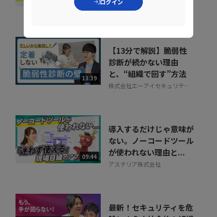
ログイン
TISI株式会社
【13分で解説】脆弱性
診断が続かない理由
と、“組織で回す”方法
13:39
株式会社エーアイセキュリティ
ラボ
導入するだけじゃ意味が
ない。ノーコードツール
が使われない理由と...
09:44
アステリア株式会社
最新！セキュリティを危