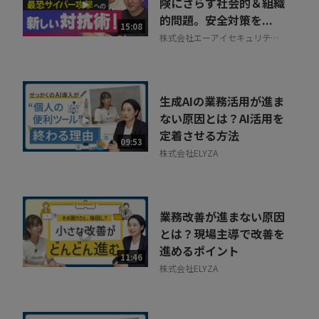
険にさらす社会的＆組織
的問題。安全対策を...
15:08
株式会社エーアイセキュリティ
ラボ
生成AIの業務活用が進ま
ない原因とは？AI活用を
定着させる方法
09:53
株式会社ELYZA
業務改善が進まない原因
とは？現場主導で改善を
進めるポイント
11:46
株式会社ELYZA