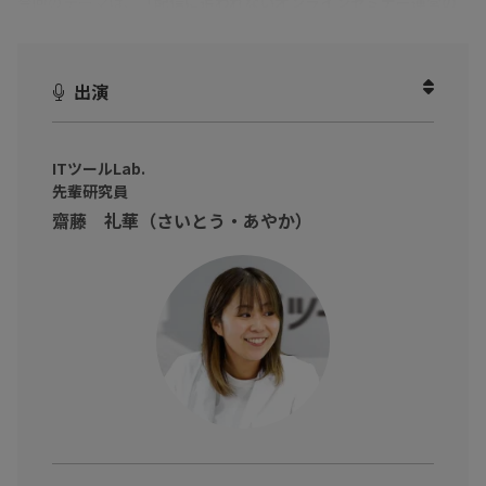
今回のテーマは、「
配信に追われないオンラインセミナー運営の
仕組み化
」
オンラインセミナーの当日は、配信準備から本番対応、終了後の
出演
録画処理まで気が抜けない。
その結果、本来注力すべきコンテンツ改善やリード獲得施策に、
手が回らない――そんな悩みを抱える担当者も多いのではないでしょ
ITツールLab.
先輩研究員
うか。
齋藤 礼華（さいとう・あやか）
そこで登場するのが、動画配信プラットフォーム『ULIZA』。
ライブ配信はもちろん、事前収録した動画を自動配信できる「擬
似ライブ」、LP作成、申込・視聴者管理、メール配信、アンケー
ト、アーカイブ公開までを一元化。
配信当日の張り付き運用をなくし、セミナー運営を“人力”から“仕
組み”へと転換することができます。
本動画では、ITツールLab.の先輩・後輩研究員が、実際の画面を
操作しながら、