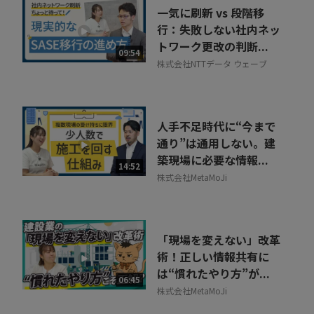
一気に刷新 vs 段階移
行：失敗しない社内ネッ
トワーク更改の判断...
09:54
株式会社NTTデータ ウェーブ
人手不足時代に“今まで
通り”は通用しない。建
築現場に必要な情報...
14:52
株式会社MetaMoJi
「現場を変えない」改革
術！正しい情報共有に
は“慣れたやり方”が...
06:45
株式会社MetaMoJi