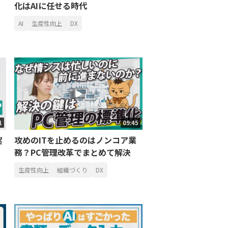
化はAIに任せる時代
AI
生産性向上
DX
1
09:45
実
攻めのITを止めるのはノンコア業
務？PC管理改革でまとめて解決
生産性向上
組織づくり
DX