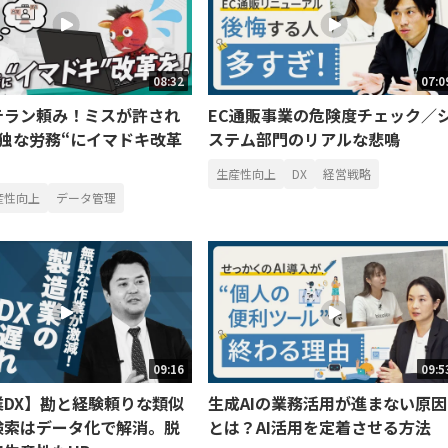
08:32
07:0
テラン頼み！ミスが許され
EC通販事業の危険度チェック／
孤独な労務“にイマドキ改革
ステム部門のリアルな悲鳴
生産性向上
DX
経営戦略
産性向上
データ管理
09:16
09:5
業DX】勘と経験頼りな類似
生成AIの業務活用が進まない原因
検索はデータ化で解消。脱
とは？AI活用を定着させる方法