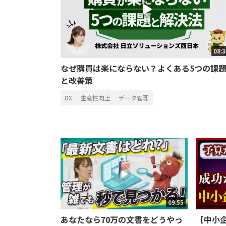
08:
なぜ購買は楽にならない？よくある5つの課
と改善策
DX
生産性向上
データ管理
09:55
あなたなら70万の文書をどうやっ
【中小企