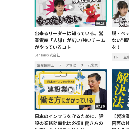
06:23
出来るリーダーは知っている。営
脱・ベ
業資産「人脈」が広い/強いチーム
ない“
がやっているコト
を！
Sansan株式会社
HR
生
生産性向上
データ管理
チーム営業
07:30
日本のインフラを守るために、建
【製造
設の業務効率化は必須!! 働き方の
図面の