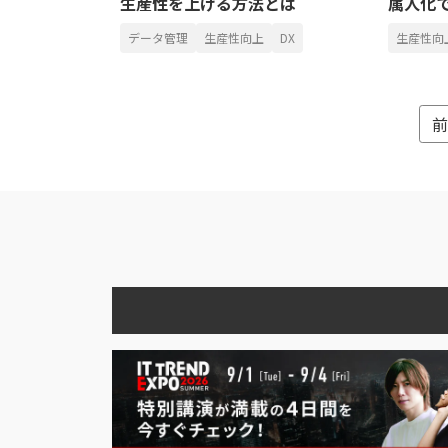
生産性を上げる方法とは
属人化で
データ管理
生産性向上
DX
生産性向
前