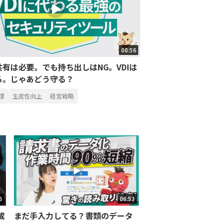
08:56
有は必要。でも持ち出しはNG。VDIは
る。じゃあどう守る？
理
生産性向上
経営戦略
6
06:53
成
まだ手入力してる？書類のデータ