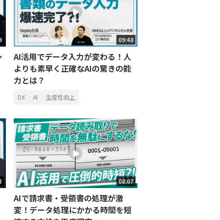
9
09:48
シ
AI活用でデータ入力が変わる！人
よりも素早く正確なAIの驚きの能
力とは？
DX
AI
生産性向上
3
08:07
AIで請求書・受領書の処理が激
変！データ処理にかかる時間を短