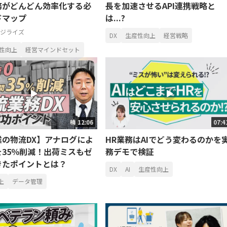
務がどんどん効率化する必
長を加速させるAPI連携戦略と
ドマップ
は...?
ジライズ
DX
生産性向上
経営戦略
性向上
経営マインドセット
12:06
07:4
業の物流DX】アナログによ
HR業務はAIでどう変わるのかを
を35％削減！出荷ミスもゼ
務デモで検証
きたポイントとは？
DX
AI
生産性向上
上
データ管理