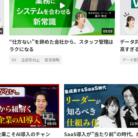
34
09:08
題
“仕方ない”を辞めた会社から、スタッフ管理は
データ共
ラクになる
高すぎ
DX
生産性向上
経営戦略
データ管
08:03
11:5
業こそAI導入のチャン
SaaS導入が"当たり前"の時代。