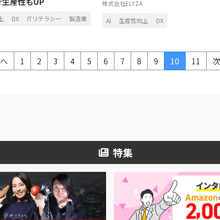
生産性もUP
株式会社ELYZA
上
DX
ITリテラシー
製造業
AI
生産性向上
DX
へ
1
2
3
4
5
6
7
8
9
10
11
特集