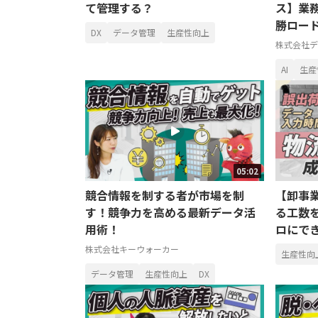
て管理する？
ス】業
勝ロー
DX
データ管理
生産性向上
株式会社デ
AI
生産
05:02
競合情報を制する者が市場を制
【卸事
す！競争力を高める最新データ活
る工数
用術！
ロにで
株式会社キーウォーカー
生産性向
データ管理
生産性向上
DX