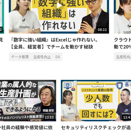
02
08:22
見
『数字に強い組織』はExcelじゃ作れない。
クラウ
【全員、経営者】でチームを動かす秘訣
動で2
データ管理
生産性向上
DX
生産性向
13:53
13:4
ン社員の経験や感覚値に依
セキュリティリスクチェックが追