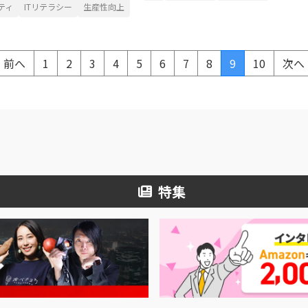
ティ
ITリテラシー
生産性向上
前へ
1
2
3
4
5
6
7
8
9
10
次へ
特集