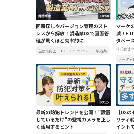
10:40
図面探しやバージョン管理のスト
マーケ
レスから解放！製造業DXで図面管
減！ET
理が驚くほど効率的に
タベー
株式会社pri
生産性向上
DX
ITリテラシー
製造業
データ分
09:25
最新の防犯トレンドを公開！"設置
【DX
しているだけ"の監視カメラを正し
リティ
く活用するヒント
イントで