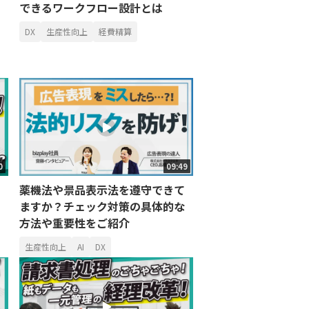
できるワークフロー設計とは
DX
生産性向上
経費精算
0
09:49
薬機法や景品表示法を遵守できて
ますか？チェック対策の具体的な
方法や重要性をご紹介
生産性向上
AI
DX