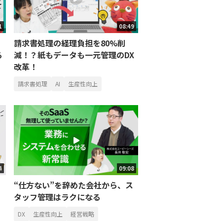
1
08:49
請求書処理の経理負担を80%削
る
減！？紙もデータも一元管理のDX
改革！
請求書処理
AI
生産性向上
4
09:08
“仕方ない”を辞めた会社から、ス
タッフ管理はラクになる
DX
生産性向上
経営戦略