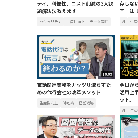
ティ、利便性、コスト削減の3大課
存しな
題解決法教えます！
画」は《
セキュリティ
生産性向上
データ管理
AI
生産
10:03
電話関連業務をガッツリ減らすた
明日から
めの代行会社の改革メソッド
活用上
ット」
生産性向上
時短術
経営戦略
AI
生産