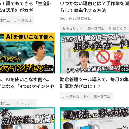
い！誰でもできる「生産計
いつかない理由とは？手作業を減
AI活用》がカギ
らして効率化する方法
SecureNavi株式会社
性向上
データ管理
セキュリティ
生産性向上
組織づくり
11:36
06:3
、AIを使いこなす側へ。
勤怠管理ツール導入で、毎月の集
手になる「4つのマインドセ
計業務がゼロに！？
データ管理
HR
生産性向上
性向上
ITリテラシー