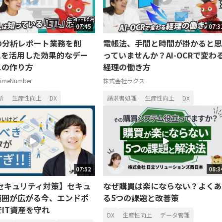
07:45
07:3
の分析レポート業務を削
電帳法、手間と時間が掛かると思
Lを活用した効果的なデー
っていませんか？AI-OCRで変わ
スの作り方
経理の働き方
meNumber
株式会社ラクス
析
生産性向上
DX
請求書処理
生産性向上
DX
07:52
08:3
のセキュリティ対策】セキュ
なぜ購買は楽にならない？よくあ
範囲が広がる今、エンドポ
る5つの課題と改善策
IT資産を守れ
DX
生産性向上
データ管理