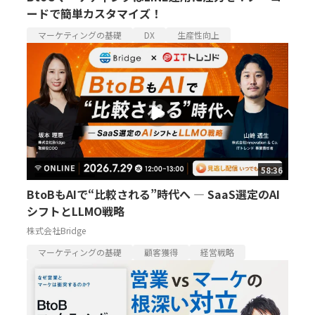
ードで簡単カスタマイズ！
マーケティングの基礎
DX
生産性向上
58:36
BtoBもAIで“比較される”時代へ ― SaaS選定のAI
シフトとLLMO戦略
株式会社Bridge
マーケティングの基礎
顧客獲得
経営戦略