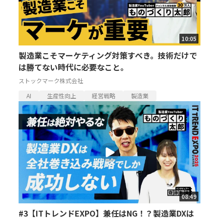
10:05
製造業こそマーケティング対策すべき。技術だけで
は勝てない時代に必要なこと。
ストックマーク株式会社
AI
生産性向上
経営戦略
製造業
08:49
#3【ITトレンドEXPO】兼任はNG！？製造業DXは