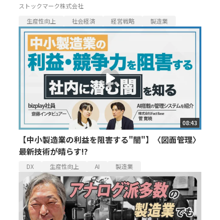
ストックマーク株式会社
生産性向上
社会経済
経営戦略
製造業
08:43
【中小製造業の利益を阻害する"闇"】〈図面管理〉
最新技術が晴らす!?
DX
生産性向上
AI
製造業