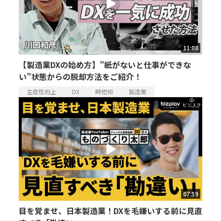
11:08
【製造業DXの始め方】”紙がないと仕事ができな
い”状態からの脱却方法をご紹介！
生産性向上
DX
時短術
製造業
07:59
目を覚ませ、日本製造業！DXを毛嫌いする前に見直