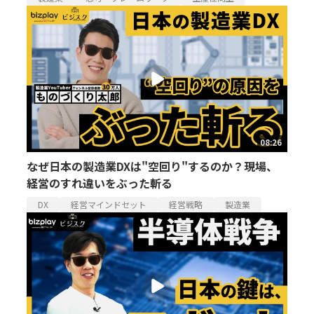
08:26
なぜ日本の製造業DXは"空回り"するのか？現場、
経営のすれ違いをぶった斬る
DX
経営マインドセット
経営戦略
製造業