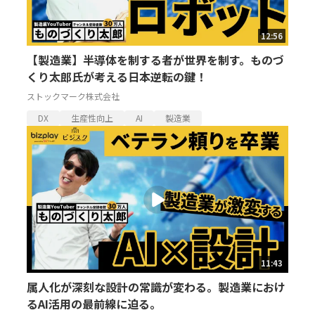
12:56
【製造業】半導体を制する者が世界を制す。ものづ
くり太郎氏が考える日本逆転の鍵！
ストックマーク株式会社
DX
生産性向上
AI
製造業
11:43
属人化が深刻な設計の常識が変わる。製造業におけ
るAI活用の最前線に迫る。