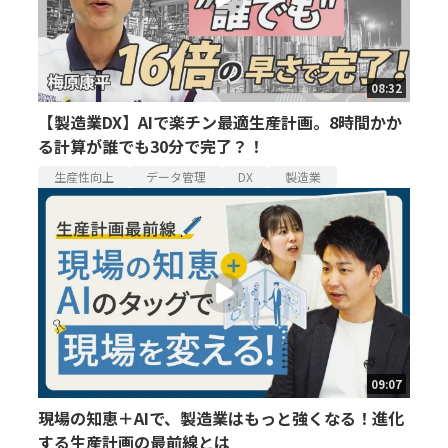
08:32
【製造業DX】AIで楽チン最適生産計画。8時間かか
る計算が誰でも30分で完了？！
生産性向上
データ管理
DX
製造業
09:07
現場の知恵＋AIで、製造業はもっと強くなる！進化
する生産計画の最前線とは