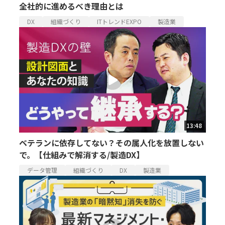
全社的に進めるべき理由とは
DX
組織づくり
ITトレンドEXPO
製造業
13:48
ベテランに依存してない？その属人化を放置しない
で。【仕組みで解消する/製造DX】
データ管理
組織づくり
DX
製造業