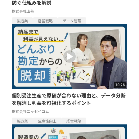
防ぐ仕組みを解説
株式会社山善
製造業
経営戦略
データ管理
10:26
個別受注生産で原価が合わない理由と、データ分断
を解消し利益を可視化するポイント
株式会社ニッセイコム
製造業
生産性向上
経営戦略