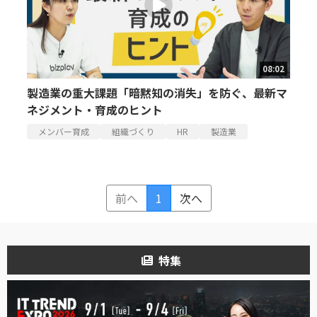
08:02
製造業の重大課題「暗黙知の消失」を防ぐ、最新マ
ネジメント・育成のヒント
メンバー育成
組織づくり
HR
製造業
前へ
1
次へ
特集