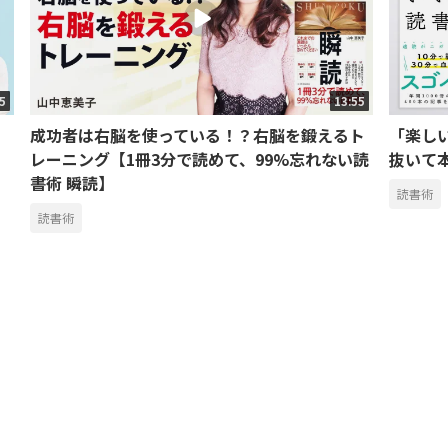
15
13:55
成功者は右脳を使っている！？右脳を鍛えるト
「楽し
レーニング【1冊3分で読めて、99%忘れない読
抜いて
書術 瞬読】
読書術
読書術