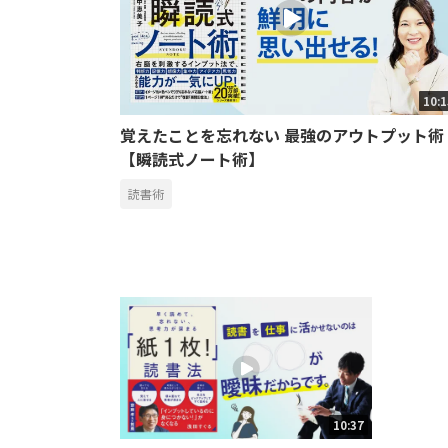
10:
覚えたことを忘れない 最強のアウトプット術
【瞬読式ノート術】
読書術
10:37