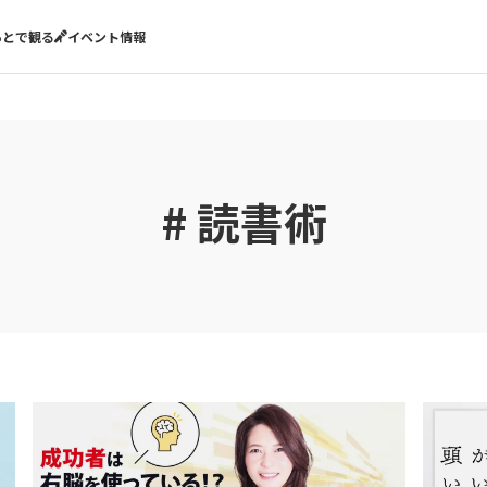
あとで観る
イベント情報
# 読書術