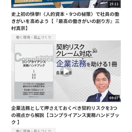
25:12
史上初の快挙!〈人的資本・9つの秘策〉で社員の働
きがいを高めよう【『最高の働きがいの創り方』三
村真宗】
働く環境・風土づくり
09:07
企業法務として押さえておくべき契約リスクを3つ
の視点から解説【コンプライアンス実務ハンドブッ
ク 】
働く環境・風土づくり