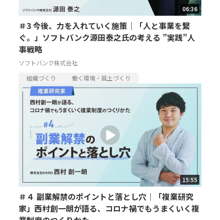
06:36
＃3 今後、力を入れていく施策｜「人と事業を繋
ぐ。」ソフトバンク源田泰之氏の考える ”実践”人
事戦略
ソフトバンク株式会社
組織づくり
働く環境・風土づくり
15:55
＃４ 副業解禁のポイントと落とし穴｜「複業研究
家」西村創一朗が語る、コロナ禍でもうまくいく複
業制度のつくりかた