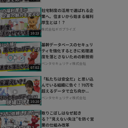
社宅制度の活用で選ばれる企
業へ。住まいから始まる福利
厚生とは！？
株式会社ギガプライズ
10:23
基幹データベースのセキュリ
ティを強化するときに処理速
度を落とさないための新技術
ペンタセキュリティ株式会社
07:02
「私たちは安全だ」と思い込
んでいる組織に告ぐ！70万を
超えるデータで立ち向か...
ペンタセキュリティ株式会社
10:20
取りこぼしはなぜ起き
る？“見えない失注”を防ぐ営
業の仕組み改革