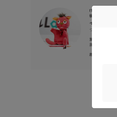
ITツールLab.
後輩研究員
イトー
つい最近ITツー
業務課題に悩み
課題を解決する
趣味は、読書・