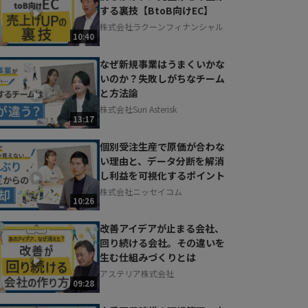
する裏技【BtoB向けEC】
株式会社ラクーンフィナンシャル
10:40
なぜ新規事業はうまくいかな
いのか？失敗しがちなチーム
と方法論
株式会社Sun Asterisk
13:17
個別受注生産で原価が合わな
い理由と、データ分断を解消
し利益を可視化するポイント
株式会社ニッセイコム
10:26
改善アイデアが止まる会社、
回り続ける会社。その違いを
生む仕組みづくりとは
アステリア株式会社
09:28