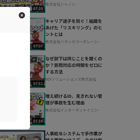
株式会社シャノン
07:20
キャリア迷子を防ぐ！組織を
あげた「リスキリング」のヒ
ントとは
株式会社ベネッセコーポレーショ
07:07
ン
なぜ部下は同じことを聞くの
か？質問対応の時間をゼロに
する方法
NDIソリューションズ株式会社
07:52
増え続けるID、見きれない管
理が事故を生む理由
株式会社インターネットイニシア
ティブ
07:34
人事給与システムで手作業が
残る原因とは？データの分断