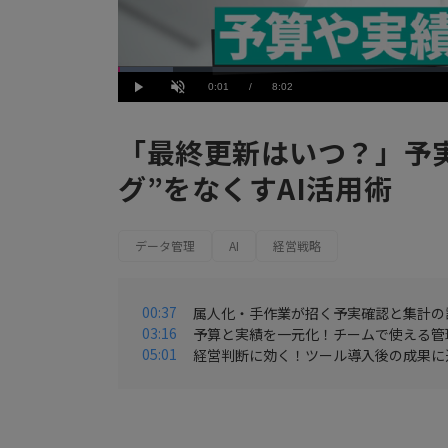
Loaded
:
7.48%
Current
0:01
/
Duration
8:02
Play
Unmute
Time
「最終更新はいつ？」予
グ”をなくすAI活用術
データ管理
AI
経営戦略
00:37
属人化・手作業が招く予実確認と集計の
03:16
予算と実績を一元化！チームで使える管
05:01
経営判断に効く！ツール導入後の成果に