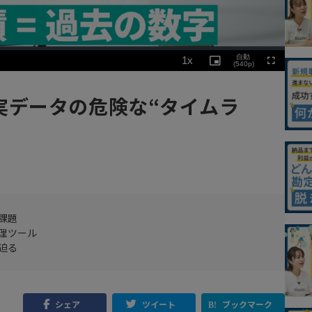
Playback
自動
1x
Rate
Picture-
(540p)
Fullscreen
in-
Picture
実データの危険な“タイムラ
課題
理ツール
迫る
シェア
ツイート
ブックマーク