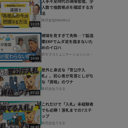
人手不足時代の現場管理。少
人数で複数拠点を確認する方
法
株式会社MetaMoJi
10:19
現場を見すぎて失敗…？製造
業ERPでムダ足を踏まないた
めのイロハ
京セラコミュニケーションシステ
10:45
ム株式会社
意外と身近な「官公庁入
札」。初心者が見落としがち
な「資格」のワナ
株式会社うるる
07:23
これだけで「入札」未経験者
でも必勝！落札までの7ステ
ップ
株式会社うるる
06:45