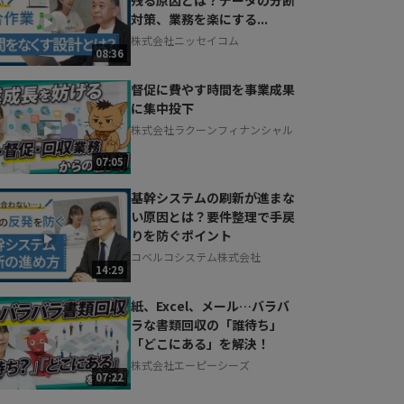
対策、業務を楽にする...
株式会社ニッセイコム
08:36
督促に費やす時間を事業成果
に集中投下
株式会社ラクーンフィナンシャル
07:05
基幹システムの刷新が進まな
い原因とは？要件整理で手戻
りを防ぐポイント
コベルコシステム株式会社
14:29
紙、Excel、メール…バラバ
ラな書類回収の「誰待ち」
「どこにある」を解決！
株式会社エーピーシーズ
07:22