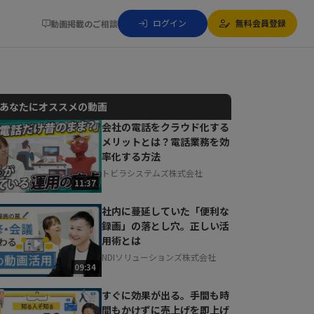
ログイン
無料会員登録
動画掲載のご相談
あなたにオススメの動画
会社の電話をクラウド化する
メリットとは？電話業務を効
動画でご紹介しているサービスについて
率化する方法
お気軽にご相談・ご質問いただけます！
トビラシステムズ株式会社
30秒でお申し込み可能
11:37
相談を希望する
無料
社内に蔓延していた「便利な
録画」の落とし穴。正しい活
用術とは
NDIソリューションズ株式会社
09:34
すぐに効果が出る。手間も時
間もかけずに売上げを即上げ