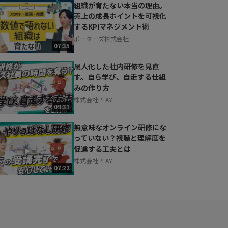
組織が育たない本当の理由。
売上の成長ポイントを可視化
するKPIマネジメント術
ポーターズ株式会社
07:35
属人化した社内研修を見直
す。自ら学び、自走する仕組
みの作り方
株式会社PLAY
09:31
無意味なオンライン研修にな
っていない？視聴と理解度を
促進する工夫とは
株式会社PLAY
07:22