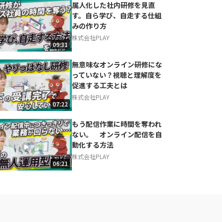
属人化した社内研修を見直
す。自ら学び、自走する仕組
みの作り方
株式会社PLAY
09:31
無意味なオンライン研修にな
っていない？視聴と理解度を
促進する工夫とは
株式会社PLAY
07:22
もう配信作業に時間を奪われ
ない。 オンライン配信を自
動化する方法
株式会社PLAY
06:21