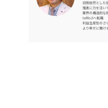
旧態依然とした建
推進に力を注い
業界の構造的な問
taMoJiへ転職
利益生産性のさ
より幸せに働け