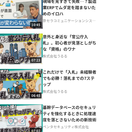
現場を見すぎて失敗…？製造
業ERPでムダ足を踏まないた
めのイロハ
京セラコミュニケーションシステ
10:45
ム株式会社
意外と身近な「官公庁入
札」。初心者が見落としがち
な「資格」のワナ
株式会社うるる
07:23
これだけで「入札」未経験者
でも必勝！落札までの7ステ
ップ
株式会社うるる
06:45
基幹データベースのセキュリ
ティを強化するときに処理速
度を落とさないための新技術
ペンタセキュリティ株式会社
07:02