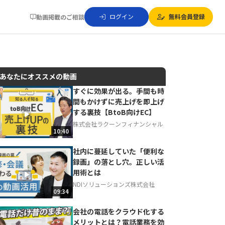
ログイン
無料会員登録
動画掲載のご相談
あなたにオススメの動画
すぐに効果が出る。手間も時
間もかけずに売上げを即上げ
動画でご紹介しているサービスについて
する裏技【BtoB向けEC】
お気軽にご相談・ご質問いただけます！
株式会社ラクーンフィナンシャル
30秒でお申し込み可能
10:40
相談を希望する
無料
社内に蔓延していた「便利な
録画」の落とし穴。正しい活
用術とは
NDIソリューションズ株式会社
09:34
会社の電話をクラウド化する
メリットとは？電話業務を効