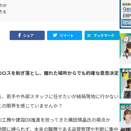
るのか
きる
シェア
ツイート
ブックマーク
のロスを削ぎ落とし、離れた場所からでも的確な意思決定
。
る、若手や外部スタッフに任せたいが結局現地に行かない
えの限界を感じていませんか？
工務や建設DX推進を担ってきた横田慎晶氏の視点か
時間に縛られず、本来の職務である品質管理や判断に集中