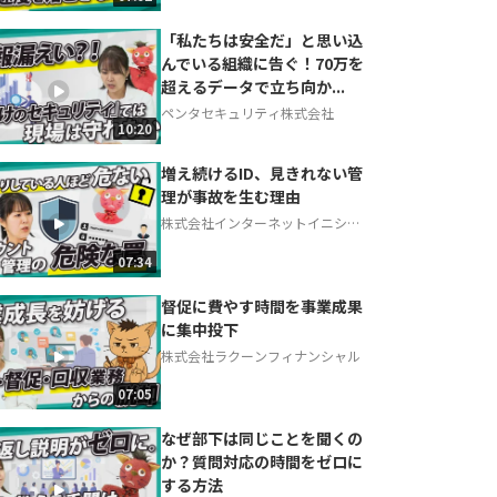
「私たちは安全だ」と思い込
んでいる組織に告ぐ！70万を
超えるデータで立ち向か...
ペンタセキュリティ株式会社
10:20
増え続けるID、見きれない管
理が事故を生む理由
株式会社インターネットイニシア
ティブ
07:34
督促に費やす時間を事業成果
に集中投下
株式会社ラクーンフィナンシャル
07:05
なぜ部下は同じことを聞くの
か？質問対応の時間をゼロに
する方法