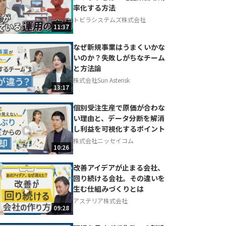
率化する方法
トビラシステムズ株式会社
11:37
なぜ新規事業はうまくいかな
いのか？失敗しがちなチーム
と方法論
株式会社Sun Asterisk
13:17
個別受注生産で原価が合わな
い理由と、データ分断を解消
し利益を可視化するポイント
株式会社ニッセイコム
10:26
改善アイデアが止まる会社、
回り続ける会社。その違いを
生む仕組みづくりとは
アステリア株式会社
09:28