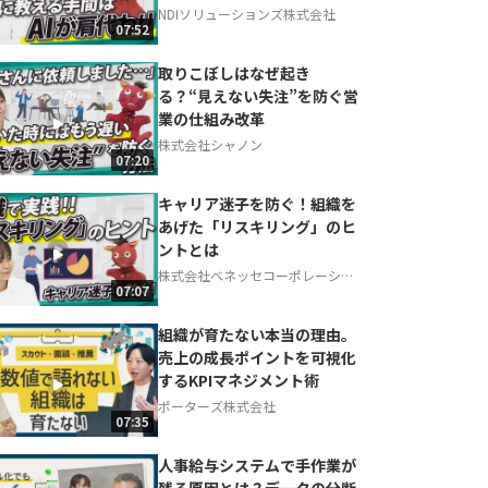
NDIソリューションズ株式会社
07:52
取りこぼしはなぜ起き
る？“見えない失注”を防ぐ営
業の仕組み改革
株式会社シャノン
07:20
キャリア迷子を防ぐ！組織を
あげた「リスキリング」のヒ
ントとは
株式会社ベネッセコーポレーショ
07:07
ン
組織が育たない本当の理由。
売上の成長ポイントを可視化
するKPIマネジメント術
ポーターズ株式会社
07:35
人事給与システムで手作業が
残る原因とは？データの分断