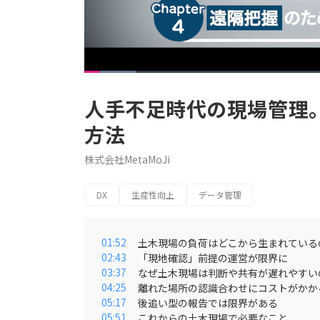
Loaded
:
9.70%
Current
0:19
/
Duration
10:19
Pause
Unmute
人手不足時代の現場管理
Time
方法
株式会社MetaMoJi
DX
生産性向上
データ管理
01:52
土木現場の負荷はどこから生まれている
02:43
「現地確認」前提の運営が限界に
03:37
なぜ土木現場は判断や共有が遅れやすい
04:25
離れた場所の認識合わせにコストがかか
05:17
後追い型の報告では限界がある
05:51
これからの土木現場で必要なこと