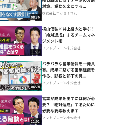
対策、業務を楽にする...
株式会社ニッセイコム
08:36
横山信弘×井上裕太と学ぶ！
「絶対達成」するチームマネ
ジメント術
ソフトブレーン株式会社
11:23
バラバラな営業情報を一発共
有。成果に繋がる営業組織を
作る、顧客と部下の見...
ソフトブレーン株式会社
06:28
営業が成果を出すには何が必
要？「絶対達成」するために
必要な要素教えます
ソフトブレーン株式会社
11:01