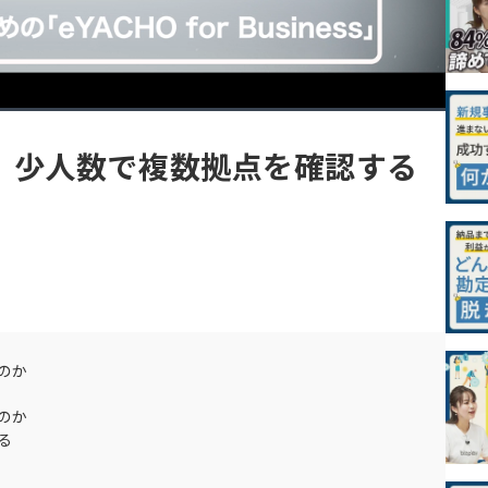
Playback
自動
1x
Rate
Picture-
(540p)
Fullscreen
in-
。少人数で複数拠点を確認する
Picture
のか
のか
る