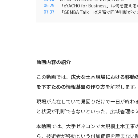
06:29
「eYACHO for Business」は何を変え
07:37
「GEMBA Talk」は遠隔で同時判断がで
動画内容の紹介
この動画では、
広大な土木現場における移動
を下すための情報基盤の作り方
を解説します
現場が点在していて見回りだけで一日が終わ
と状況が判断できないといった、広域管理ゆ
本動画では、大手ゼネコンで大規模土木工事の
ら、技術者が移動という付加価値を産まない