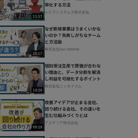
率化する方法
トビラシステムズ株式会社
11:37
なぜ新規事業はうまくいかな
いのか？失敗しがちなチーム
と方法論
株式会社Sun Asterisk
13:17
個別受注生産で原価が合わな
い理由と、データ分断を解消
し利益を可視化するポイント
株式会社ニッセイコム
10:26
改善アイデアが止まる会社、
回り続ける会社。その違いを
生む仕組みづくりとは
アステリア株式会社
09:28