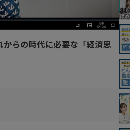
Playback
自動
1x
Rate
Picture-
(540p)
Fullscreen
in-
Picture
れからの時代に必要な「経済思