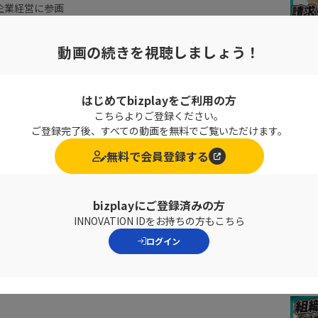
企業経営に参画
阪公立大学客員准教授に就任後は企業価値向上について学術研究
動画の続きを視聴しましょう！
野党の政治家に「就職氷河期世代の所得や年金に関する政策提
っている
融委員会で参考人として意見陳述し、事業性融資の法案可決
はじめてbizplayをご利用の方
eNewsα」、ＴＢＳ「Ｎスタ」、TokyoFM「馬渕・渡辺のビ
こちらよりご登録ください。
レギュラー出演中
ご登録完了後、すべての動画を無料でご覧いただけます。
無料で会員登録する
bizplayにご登録済みの方
INNOVATION IDをお持ちの方もこちら
ログイン