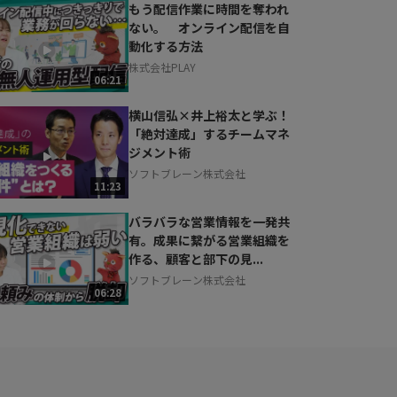
もう配信作業に時間を奪われ
ない。 オンライン配信を自
動化する方法
株式会社PLAY
06:21
横山信弘×井上裕太と学ぶ！
「絶対達成」するチームマネ
ジメント術
ソフトブレーン株式会社
11:23
バラバラな営業情報を一発共
有。成果に繋がる営業組織を
作る、顧客と部下の見...
ソフトブレーン株式会社
06:28