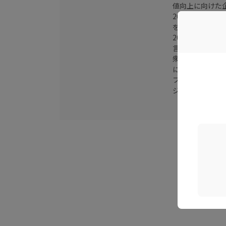
値向上に向けた
2024年に大
をしている
2025年は与
言」を数多く行
衆議院の財務金
に寄与した
フジテレビ「Liv
ジトピ」などに