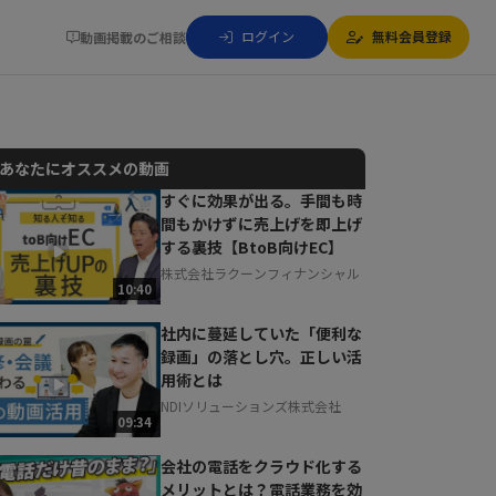
ログイン
無料会員登録
動画掲載のご相談
あなたにオススメの動画
すぐに効果が出る。手間も時
間もかけずに売上げを即上げ
動画でご紹介しているサービスについて
する裏技【BtoB向けEC】
お気軽にご相談・ご質問いただけます！
株式会社ラクーンフィナンシャル
30秒でお申し込み可能
10:40
相談を希望する
無料
社内に蔓延していた「便利な
録画」の落とし穴。正しい活
用術とは
NDIソリューションズ株式会社
09:34
会社の電話をクラウド化する
メリットとは？電話業務を効