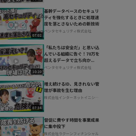
基幹データベースのセキュリ
ティを強化するときに処理速
度を落とさないための新技術
ペンタセキュリティ株式会社
07:02
「私たちは安全だ」と思い込
んでいる組織に告ぐ！70万を
超えるデータで立ち向か...
ペンタセキュリティ株式会社
10:20
増え続けるID、見きれない管
理が事故を生む理由
株式会社インターネットイニシア
ティブ
07:34
督促に費やす時間を事業成果
に集中投下
株式会社ラクーンフィナンシャル