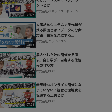
ントとは
株式会社ベネッセコーポレーショ
07:07
ン
人事給与システムで手作業が
残る原因とは？データの分断
対策、業務を楽にする...
株式会社ニッセイコム
08:36
属人化した社内研修を見直
す。自ら学び、自走する仕組
みの作り方
株式会社PLAY
09:31
無意味なオンライン研修にな
っていない？視聴と理解度を
促進する工夫とは
株式会社PLAY
07:22