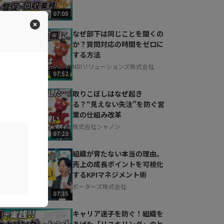
07:05
なぜ部下は同じことを聞くの
か？質問対応の時間をゼロに
する方法
NDIソリューションズ株式会社
07:52
取りこぼしはなぜ起き
る？“見えない失注”を防ぐ営
業の仕組み改革
株式会社シャノン
07:20
組織が育たない本当の理由。
売上の成長ポイントを可視化
するKPIマネジメント術
ポーターズ株式会社
07:35
キャリア迷子を防ぐ！組織を
あげた「リスキリング」のヒ