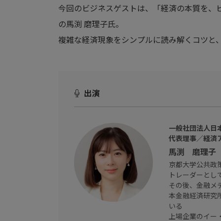
今回のビジネスゲストは、「経済の本質を、
の馬渕 磨理子氏。
複雑な経済現象をシンプルに読み解くコツと
出演
一般社団法人日
代表理事／経済
馬渕 磨理子
京都大学公共政
トレーダーとし
その後、金融メ
本金融経済研究
いる
上場企業のイー