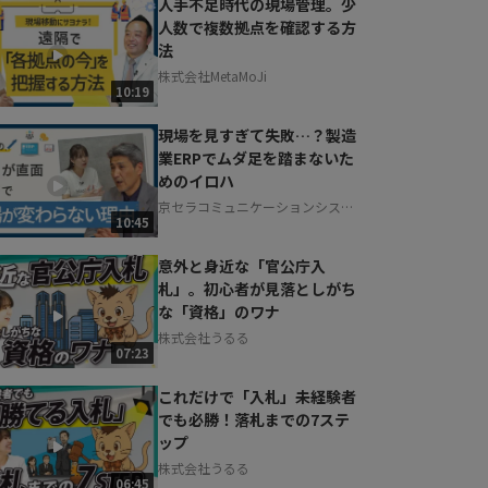
人手不足時代の現場管理。少
人数で複数拠点を確認する方
法
株式会社MetaMoJi
10:19
現場を見すぎて失敗…？製造
業ERPでムダ足を踏まないた
めのイロハ
京セラコミュニケーションシステ
10:45
ム株式会社
意外と身近な「官公庁入
札」。初心者が見落としがち
な「資格」のワナ
株式会社うるる
07:23
これだけで「入札」未経験者
でも必勝！落札までの7ステ
ップ
株式会社うるる
06:45