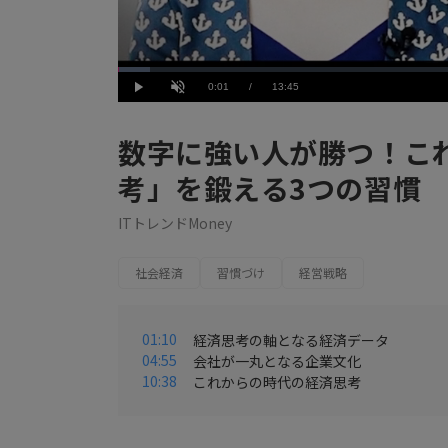
Loaded
:
4.37%
Current
0:01
/
Duration
13:45
Play
Unmute
Time
数字に強い人が勝つ！こ
考」を鍛える3つの習慣
ITトレンドMoney
社会経済
習慣づけ
経営戦略
01:10
経済思考の軸となる経済データ
04:55
会社が一丸となる企業文化
10:38
これからの時代の経済思考