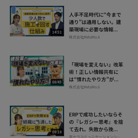
人手不足時代に“今まで
通り”は通用しない。建
築現場に必要な情報...
14:52
株式会社MetaMoJi
「現場を変えない」改革
術！正しい情報共有に
は“慣れたやり方”が...
06:45
株式会社MetaMoJi
ERPで成功したいならそ
の『レガシー思考』を捨
て去れ。失敗から挽...
08:18
京セラコミュニケーションシス