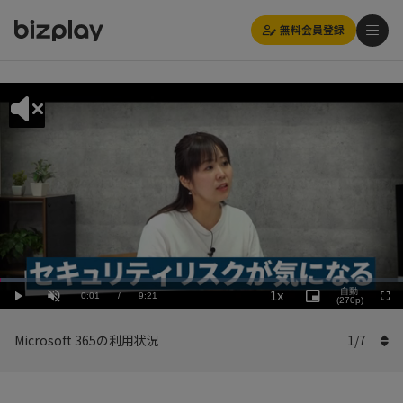
無料会員登録
Loaded
:
Playback
6.42%
自動
1x
Current
0:01
/
Duration
9:21
Rate
Play
Unmute
Picture-
(270p)
Full
in-
Picture
Time
Microsoft 365の利用状況
1
/
7