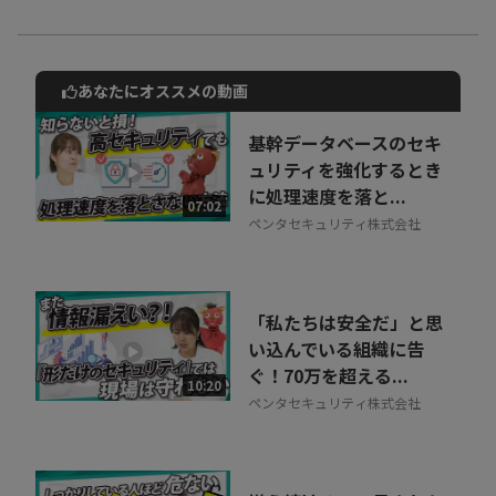
あなたにオススメの動画
動画でご紹介しているサービスについて
お気軽にご相談・ご質問いただけます！
基幹データベースのセキ
30秒でお申し込み可能
ュリティを強化するとき
に処理速度を落と...
相談を希望する
07:02
無料
ペンタセキュリティ株式会社
「私たちは安全だ」と思
い込んでいる組織に告
ぐ！70万を超える...
10:20
ペンタセキュリティ株式会社