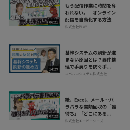
もう配信作業に時間を奪
われない。 オンライン
配信を自動化する方法
06:21
株式会社PLAY
基幹システムの刷新が進
まない原因とは？要件整
理で手戻りを防ぐポ...
14:29
コベルコシステム株式会社
紙、Excel、メール…バ
ラバラな書類回収の「誰
待ち」「どこにある...
07:22
株式会社エーピーシーズ