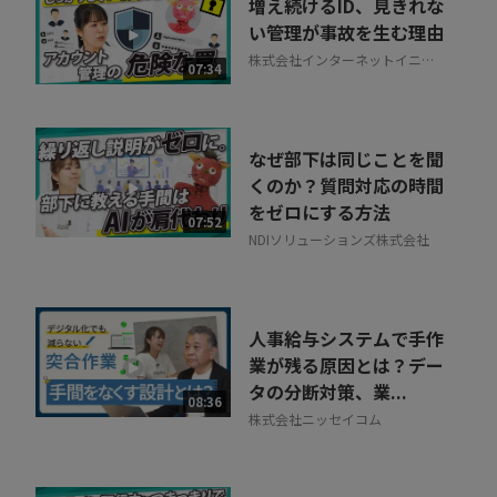
増え続けるID、見きれな
い管理が事故を生む理由
株式会社インターネットイニシ
07:34
アティブ
なぜ部下は同じことを聞
くのか？質問対応の時間
をゼロにする方法
07:52
NDIソリューションズ株式会社
人事給与システムで手作
業が残る原因とは？デー
タの分断対策、業...
08:36
株式会社ニッセイコム