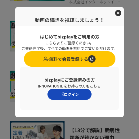
株式会社インターネットイニシ
アティブ
動画の続きを視聴しましょう！
ERP刷新の前に考えるべ
き「入口改善」。現場が
はじめてbizplayをご利用の方
こちらよりご登録ください。
使わない原因と整え方
06:51
ご登録完了後、すべての動画を無料でご覧いただけます。
TISI株式会社
無料で会員登録する
精算業務は人の目で守れ
bizplayにご登録済みの方
INNOVATION IDをお持ちの方もこちら
ない 目視検印がガバナ
ンスリスクになる理由
ログイン
11:26
TISI株式会社
【13分で解説】脆弱性
診断が続かない理由