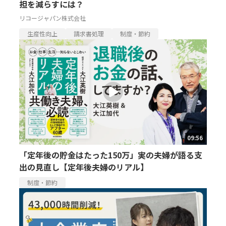
担を減らすには？
リコージャパン株式会社
生産性向上
請求書処理
制度・節約
09:56
「定年後の貯金はたった150万」実の夫婦が語る支
出の見直し【定年後夫婦のリアル】
制度・節約