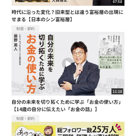
07:58
時代に沿った変化？旧来型とは違う富裕層の出現に
せまる【日本のシン富裕層】
制度・節約
11:28
自分の未来を切り拓くために学ぶ「お金の使い方」
【14歳の自分に伝えたい「お金の話」】
制度・節約