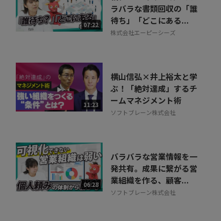
ラバラな書類回収の「誰
待ち」「どこにある...
07:22
株式会社エーピーシーズ
横山信弘×井上裕太と学
ぶ！「絶対達成」するチ
ームマネジメント術
11:23
ソフトブレーン株式会社
バラバラな営業情報を一
発共有。成果に繋がる営
業組織を作る、顧客...
06:28
ソフトブレーン株式会社