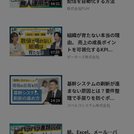
配信を自動化する方法
06:21
株式会社PLAY
組織が育たない本当の理
由。 売上の成長ポイン
トを可視化するKPI...
07:35
ポーターズ株式会社
基幹システムの刷新が進
まない原因とは？要件整
理で手戻りを防ぐポ...
14:29
コベルコシステム株式会社
紙、Excel、メール…バ