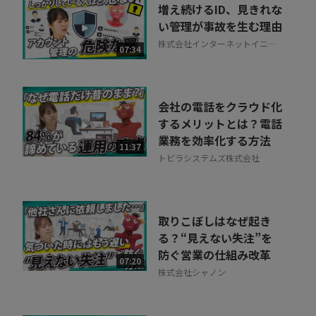
増え続けるID、見きれな
い管理が事故を生む理由
株式会社インターネットイニシ
07:34
アティブ
会社の電話をクラウド化
するメリットとは？電話
業務を効率化する方法
11:37
トビラシステムズ株式会社
取りこぼしはなぜ起き
る？“見えない失注”を
防ぐ営業の仕組み改革
07:20
株式会社シャノン