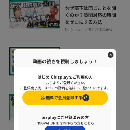
なぜ部下は同じことを聞
くのか？質問対応の時間
をゼロにする方法
07:52
NDIソリューションズ株式会社
社内に蔓延していた「便
動画の続きを視聴しましょう！
利な録画」の落とし穴。
正しい活用術とは
09:34
NDIソリューションズ株式会社
はじめてbizplayをご利用の方
こちらよりご登録ください。
ご登録完了後、すべての動画を無料でご覧いただけます。
無料で会員登録する
キャリア迷子を防ぐ！組
織をあげた「リスキリン
グ」のヒントとは
bizplayにご登録済みの方
07:07
INNOVATION IDをお持ちの方もこちら
株式会社ベネッセコーポレーシ
ョン