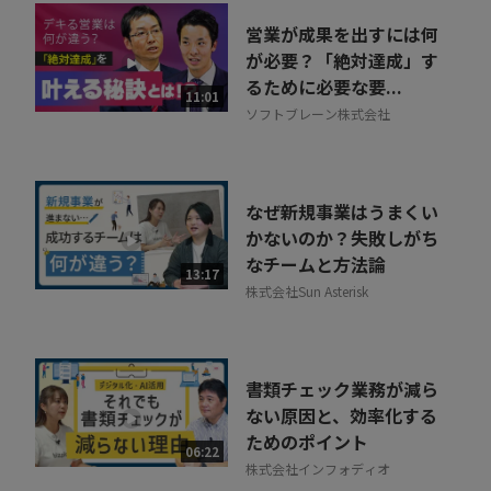
営業が成果を出すには何
が必要？「絶対達成」す
るために必要な要...
11:01
ソフトブレーン株式会社
なぜ新規事業はうまくい
かないのか？失敗しがち
なチームと方法論
13:17
株式会社Sun Asterisk
書類チェック業務が減ら
ない原因と、効率化する
ためのポイント
06:22
株式会社インフォディオ