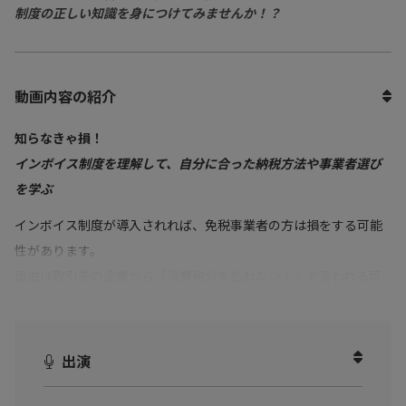
制度の正しい知識を身につけてみませんか！？
動画内容の紹介
知らなきゃ損！
インボイス制度を理解して、自分に合った納税方法や事業者選び
を学ぶ
インボイス制度が導入されれば、免税事業者の方は損をする可能
性があります。
理由は取引先の企業から「消費税分を払わない！」と言われる可
能性があるからです。
消費者の仕組みを知り自分が損をしない方法を考えてみません
か？
出演
本動画では、