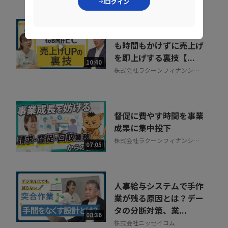
ログイン
すぐに効果が出る。手間
も時間もかけずに売上げ
を即上げする裏技【...
10:40
株式会社ラクーンフィナンシャ
ル
督促に費やす時間を事業
成果に集中投下
株式会社ラクーンフィナンシャ
07:05
ル
人事給与システムで手作
業が残る原因とは？デー
タの分断対策、業...
08:36
株式会社ニッセイコム