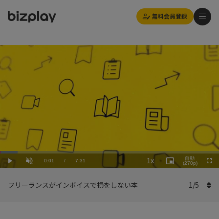
無料会員登録
Loaded
:
Playback
7.99%
自動
1x
Current
0:01
/
Duration
7:31
Rate
Play
Unmute
Picture-
(270p)
Full
in-
Picture
Time
フリーランスがインボイスで損をしない本
1
/
5