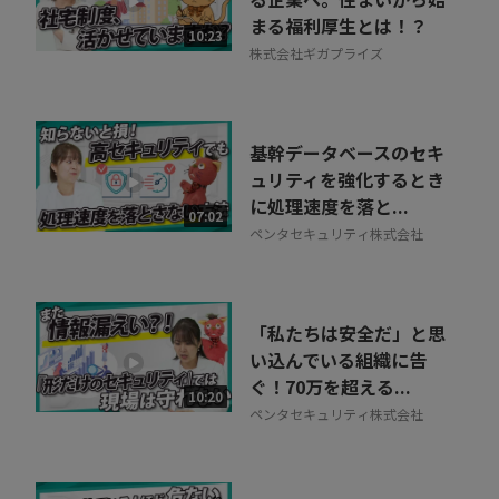
まる福利厚生とは！？
相談を希望する
10:23
無料
株式会社ギガプライズ
基幹データベースのセキ
ュリティを強化するとき
に処理速度を落と...
07:02
ペンタセキュリティ株式会社
「私たちは安全だ」と思
い込んでいる組織に告
ぐ！70万を超える...
10:20
ペンタセキュリティ株式会社