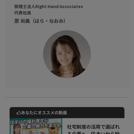
第3章 インボイス制度がフリーランスに与える影響 について詳
税理士法人Right Hand Associates
しくお話しいただきました。
代表社員
原 尚美（はら・なおみ）
インボイス制度について不安がある個人事業主、小規模の企業の
方へ
インボイス制度を理解して損をしない為に知識を身につけてみま
せんか？
あなたにオススメの動画
動画でご紹介しているサービスについて
お気軽にご相談・ご質問いただけます！
社宅制度の活用で選ばれ
30秒でお申し込み可能
る企業へ。住まいから始