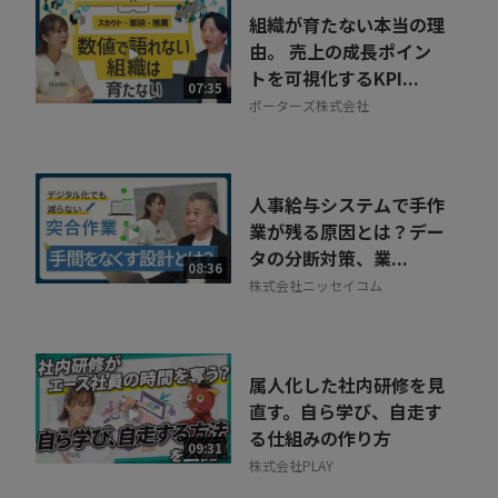
組織が育たない本当の理
由。 売上の成長ポイン
トを可視化するKPI...
07:35
ポーターズ株式会社
人事給与システムで手作
業が残る原因とは？デー
タの分断対策、業...
08:36
株式会社ニッセイコム
属人化した社内研修を見
直す。自ら学び、自走す
る仕組みの作り方
09:31
株式会社PLAY