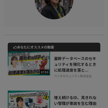
あなたにオススメの動画
動画でご紹介しているサービスについて
お気軽にご相談・ご質問いただけます！
基幹データベースのセキ
30秒でお申し込み可能
ュリティを強化するとき
に処理速度を落と...
相談を希望する
07:02
無料
ペンタセキュリティ株式会社
増え続けるID、見きれな
い管理が事故を生む理由