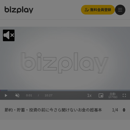
無料会員登録
Loaded
:
Playback
5.75%
自動
1x
Current
0:01
/
Duration
10:27
Rate
Play
Unmute
Picture-
(270p)
Full
in-
Picture
Time
節約・貯蓄・投資の前に今さら聞けないお金の超基本
1
/
4