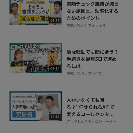
書類チェック業務が減ら
ない原因と、効率化する
ためのポイント
06:22
株式会社インフォディオ
急な転勤でも間に合う？
手続きを最短5日で進め
るには
06:48
株式会社ギガプライズ
人がいなくても回
る？"任せられるAI"で
変えるコールセンタ...
12:44
アップセルテクノロジィーズ株
式会社