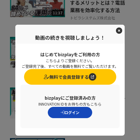
するメリットとは？電話
業務を効率化する方法
11:37
トビラシステムズ株式会社
動画の続きを視聴しましょう！
取りこぼしはなぜ起き
る？“見えない失注”を
はじめてbizplayをご利用の方
防ぐ営業の仕組み改革
こちらよりご登録ください。
07:20
ご登録完了後、すべての動画を無料でご覧いただけます。
株式会社シャノン
無料で会員登録する
キャリア迷子を防ぐ！組
bizplayにご登録済みの方
織をあげた「リスキリン
INNOVATION IDをお持ちの方もこちら
グ」のヒントとは
ログイン
07:07
株式会社ベネッセコーポレーシ
ョン