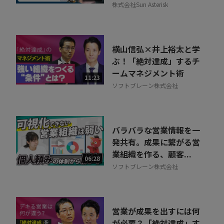
株式会社Sun Asterisk
横山信弘×井上裕太と学
ぶ！「絶対達成」するチ
ームマネジメント術
11:23
ソフトブレーン株式会社
バラバラな営業情報を一
発共有。成果に繋がる営
業組織を作る、顧客...
06:28
ソフトブレーン株式会社
営業が成果を出すには何
が必要？「絶対達成」す