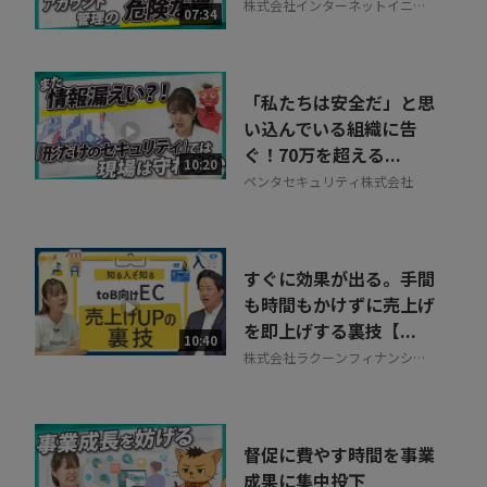
株式会社インターネットイニシ
07:34
アティブ
「私たちは安全だ」と思
い込んでいる組織に告
ぐ！70万を超える...
10:20
ペンタセキュリティ株式会社
すぐに効果が出る。手間
も時間もかけずに売上げ
を即上げする裏技【...
10:40
株式会社ラクーンフィナンシャ
ル
督促に費やす時間を事業
成果に集中投下