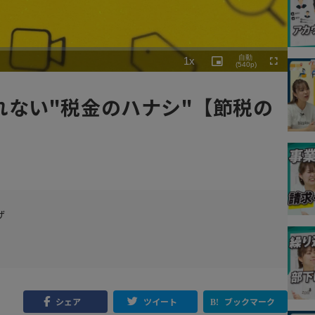
Playback
自動
1x
Rate
Picture-
(540p)
Fullscreen
in-
Picture
れない"税金のハナシ"【節税の
ザ
シェア
ツイート
ブックマーク