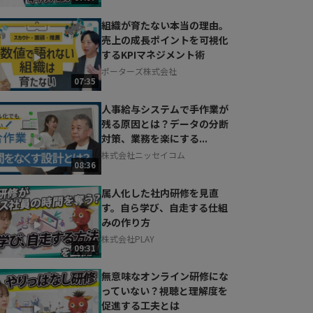
組織が育たない本当の理由。
売上の成長ポイントを可視化
するKPIマネジメント術
ポーターズ株式会社
07:35
人事給与システムで手作業が
残る原因とは？データの分断
対策、業務を楽にする...
株式会社ニッセイコム
08:36
属人化した社内研修を見直
す。自ら学び、自走する仕組
みの作り方
株式会社PLAY
09:31
無意味なオンライン研修にな
っていない？視聴と理解度を
促進する工夫とは