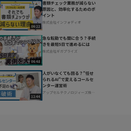
書類チェック業務が減らない
原因と、効率化するためのポ
イント
株式会社インフォディオ
06:22
急な転勤でも間に合う？手続
きを最短5日で進めるには
株式会社ギガプライズ
06:48
人がいなくても回る？"任せ
られるAI"で変えるコールセ
ンター運営術
アップセルテクノロジィーズ株式
12:44
会社