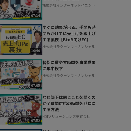
株式会社インターネットイニシア
ティブ
07:34
すぐに効果が出る。手間も時
間もかけずに売上げを即上げ
する裏技【BtoB向けEC】
株式会社ラクーンフィナンシャル
10:40
督促に費やす時間を事業成果
に集中投下
株式会社ラクーンフィナンシャル
07:05
なぜ部下は同じことを聞くの
か？質問対応の時間をゼロに
する方法
NDIソリューションズ株式会社
07:52