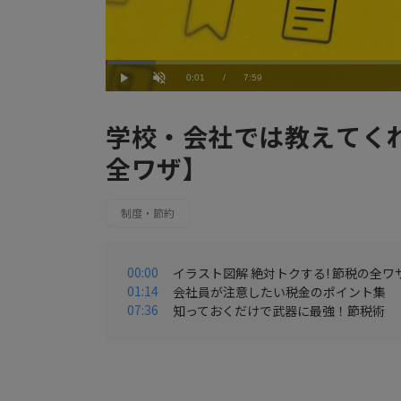
Loaded
:
7.52%
Current
0:01
/
Duration
7:59
Play
Unmute
Time
学校・会社では教えてく
全ワザ】
制度・節約
00:00
イラスト図解 絶対トクする! 節税の全ワ
01:14
会社員が注意したい税金のポイント集
07:36
知っておくだけで武器に最強！節税術