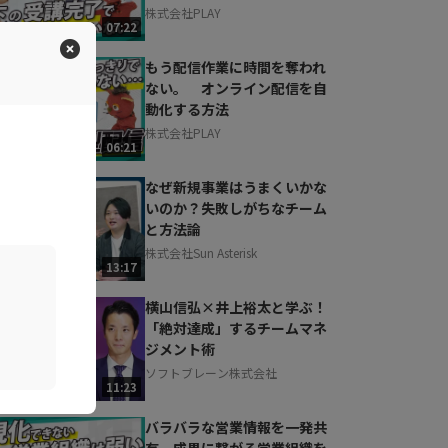
株式会社PLAY
07:22
もう配信作業に時間を奪われ
ない。 オンライン配信を自
動化する方法
株式会社PLAY
06:21
なぜ新規事業はうまくいかな
いのか？失敗しがちなチーム
と方法論
株式会社Sun Asterisk
13:17
横山信弘×井上裕太と学ぶ！
「絶対達成」するチームマネ
ジメント術
ソフトブレーン株式会社
11:23
バラバラな営業情報を一発共
有。成果に繋がる営業組織を