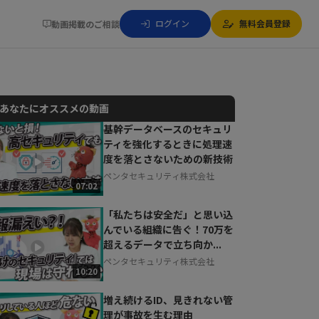
ログイン
無料会員登録
動画掲載のご相談
あなたにオススメの動画
基幹データベースのセキュリ
ティを強化するときに処理速
動画でご紹介しているサービスについて
度を落とさないための新技術
お気軽にご相談・ご質問いただけます！
ペンタセキュリティ株式会社
30秒でお申し込み可能
07:02
相談を希望する
無料
「私たちは安全だ」と思い込
んでいる組織に告ぐ！70万を
超えるデータで立ち向か...
ペンタセキュリティ株式会社
10:20
増え続けるID、見きれない管
理が事故を生む理由