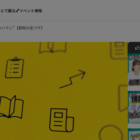
あとで観る
イベント情報
のハナシ"【節税の全ワザ】