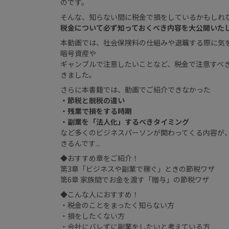
のです。
そんな、知らない間に税金で損をしているかもしれ
税金について必ず知っておくべき内容を大公開いた
本動画では、社会保険料の仕組みや退職する際に気
暗号資産や
ギャンブルで注意したいことなど、税金で注意すべ
きました。
さらに本書籍では、動画でご紹介できなかった
・節税と脱税の違い
・残業で損をする時期
・副業を「法人化」するべきタイミング
など多くのビジネスパーソンが関わってくる内容が
きるんです...
◆おすすめ章をご紹介！
第3章「ビジネスや副業で稼ぐ」ときの節税ワザ
第6章 家族間でお金を渡す「贈与」の節税ワザ
◆こんな人におすすめ！
・税金のことをまったく知らない方
・損をしたくない方
・会社にバレずに副業をしたいと考えている方