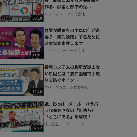
作る、顧客と部下の見...
ソフトブレーン株式会社
06:28
営業が成果を出すには何が必
要？「絶対達成」するために
必要な要素教えます
ソフトブレーン株式会社
11:01
基幹システムの刷新が進まな
い原因とは？要件整理で手戻
りを防ぐポイント
コベルコシステム株式会社
14:29
紙、Excel、メール…バラバ
ラな書類回収の「誰待ち」
「どこにある」を解決！
株式会社エーピーシーズ
07:22