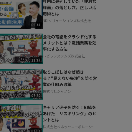
社内に蔓延していた「便利な
録画」の落とし穴。正しい活
用術とは
NDIソリューションズ株式会社
09:34
会社の電話をクラウド化する
メリットとは？電話業務を効
率化する方法
トビラシステムズ株式会社
11:37
取りこぼしはなぜ起き
る？“見えない失注”を防ぐ営
業の仕組み改革
株式会社シャノン
07:20
キャリア迷子を防ぐ！組織を
あげた「リスキリング」のヒ
ントとは
株式会社ベネッセコーポレーショ
07:07
ン