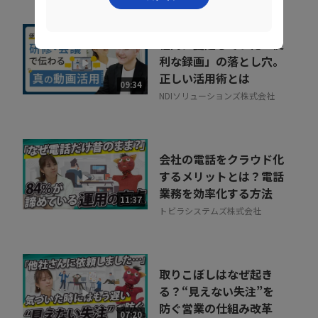
社内に蔓延していた「便
利な録画」の落とし穴。
正しい活用術とは
09:34
NDIソリューションズ株式会社
会社の電話をクラウド化
するメリットとは？電話
業務を効率化する方法
11:37
トビラシステムズ株式会社
取りこぼしはなぜ起き
る？“見えない失注”を
防ぐ営業の仕組み改革
07:20