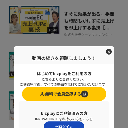
すぐに効果が出る。手間
も時間もかけずに売上げ
を即上げする裏技【...
10:40
株式会社ラクーンフィナンシャ
ル
動画の続きを視聴しましょう！
督促に費やす時間を事業
成果に集中投下
はじめてbizplayをご利用の方
株式会社ラクーンフィナンシャ
07:05
こちらよりご登録ください。
ル
ご登録完了後、すべての動画を無料でご覧いただけます。
無料で会員登録する
なぜ部下は同じことを聞
くのか？質問対応の時間
をゼロにする方法
bizplayにご登録済みの方
07:52
INNOVATION IDをお持ちの方もこちら
NDIソリューションズ株式会社
ログイン