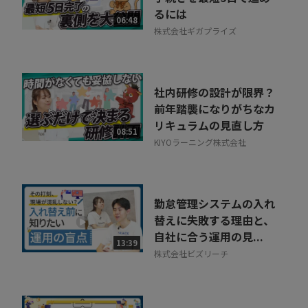
るには
06:48
株式会社ギガプライズ
社内研修の設計が限界？
前年踏襲になりがちなカ
リキュラムの見直し方
08:51
KIYOラーニング株式会社
勤怠管理システムの入れ
替えに失敗する理由と、
自社に合う運用の見...
13:39
株式会社ビズリーチ