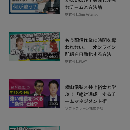
かないのか？失敗しがち
なチームと方法論
13:17
株式会社Sun Asterisk
もう配信作業に時間を奪
われない。 オンライン
配信を自動化する方法
06:21
株式会社PLAY
横山信弘×井上裕太と学
ぶ！「絶対達成」するチ
ームマネジメント術
11:23
ソフトブレーン株式会社