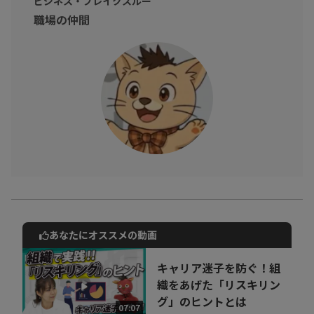
ビジネス・ブレイクスルー
職場の仲間
あなたにオススメの動画
動画でご紹介しているサービスについて
お気軽にご相談・ご質問いただけます！
キャリア迷子を防ぐ！組
30秒でお申し込み可能
織をあげた「リスキリン
グ」のヒントとは
相談を希望する
07:07
無料