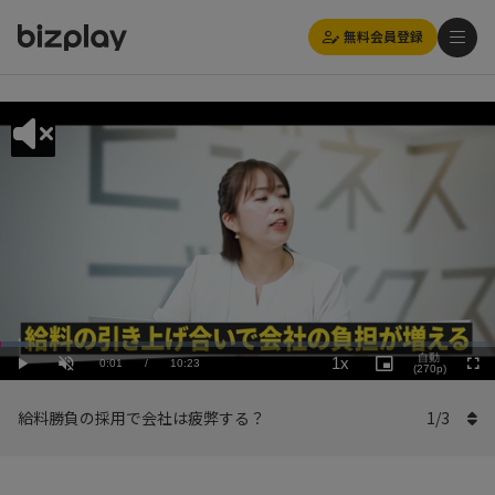
無料会員登録
Loaded
:
Playback
5.78%
自動
1x
Current
0:01
/
Duration
10:23
Rate
Play
Unmute
Picture-
(270p)
Full
in-
Picture
Time
給料勝負の採用で会社は疲弊する？
1
/
3