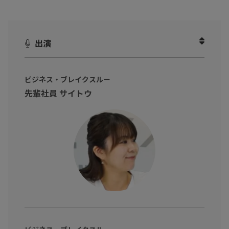
本動画では、人事・採用担当者の視点から、候補者が最後に入社
を決める決め手となる生活の安心感に着目。
出演
今住んでいる賃貸物件をそのまま社宅化できる「福利厚生社宅」
の仕組みを紐解き、給与を上げずに従業員の満足度と定着率を同
時に高める合理的な手法を提示します。
ビジネス・ブレイクスルー
先輩社員 サイトウ
制度設計から日々の運用までを一括代行するギガプライズの支援
により、複雑な税務・社保の知識や事務工数に悩まされることな
く、全国約3,600店舗のネットワークを活かした「選ばれる会社」
へのアップデートを実現する具体策を紹介します。
※動画内のデータや実数、所属・肩書は撮影当時のものです