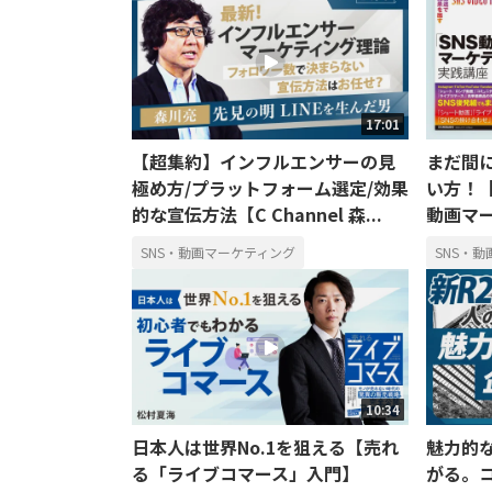
17:01
【超集約】インフルエンサーの見
まだ間に
極め方/プラットフォーム選定/効果
い方！【
的な宣伝方法【C Channel 森...
動画マ
SNS・動画マーケティング
SNS・
10:34
日本人は世界No.1を狙える【売れ
魅力的
る「ライブコマース」入門】
がる。