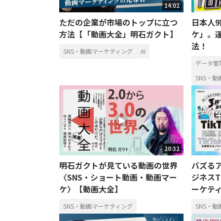
14:02
ただの企業が市場のトップに立つ
日本人9
方法【「動画大全」明石ガクト】
ケ」。
法！
SNS・動画マーケティング
AI
データ管
SNS・
20:32
明石ガクトが見ている動画の世界
バズる
〈SNS・ショート動画・動画マー
ジネスT
ケ〉【動画大全】
ーケテ
SNS・動画マーケティング
SNS・