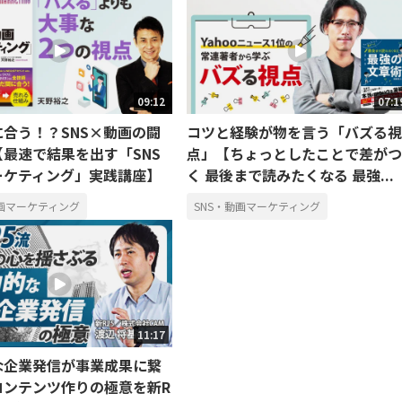
09:12
07:1
合う！？SNS×動画の闘
コツと経験が物を言う「バズる視
最速で結果を出す「SNS
点」【ちょっとしたことで差がつ
ーケティング」実践講座】
く 最後まで読みたくなる 最強...
動画マーケティング
SNS・動画マーケティング
11:17
な企業発信が事業成果に繋
コンテンツ作りの極意を新R