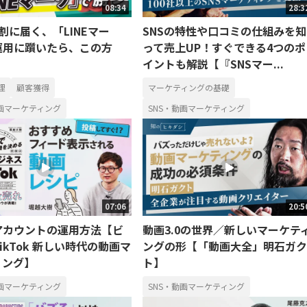
08:34
28:3
割に届く、「LINEマー
SNSの特性や口コミの仕組みを知
運用に躓いたら、この方
って売上UP！すぐできる4つのポ
イントも解説【『SNSマー...
理
顧客獲得
マーケティングの基礎
動画マーケティング
SNS・動画マーケティング
07:06
20:5
アカウントの運用方法【ビ
動画3.0の世界／新しいマーケテ
ikTok 新しい時代の動画マ
ングの形【「動画大全」明石ガク
ィング】
ト】
動画マーケティング
SNS・動画マーケティング