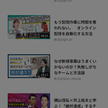
株式会社PLAY
もう配信作業に時間を奪
われない。 オンライン
配信を自動化する方法
06:21
株式会社PLAY
なぜ新規事業はうまくい
かないのか？失敗しがち
なチームと方法論
13:17
株式会社Sun Asterisk
横山信弘×井上裕太と学
ぶ！「絶対達成」するチ