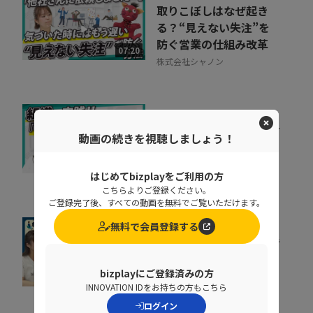
取りこぼしはなぜ起き
る？“見えない失注”を
防ぐ営業の仕組み改革
07:20
株式会社シャノン
キャリア迷子を防ぐ！組
動画の続きを視聴しましょう！
織をあげた「リスキリン
グ」のヒントとは
07:07
株式会社ベネッセコーポレーシ
はじめてbizplayをご利用の方
ョン
こちらよりご登録ください。
ご登録完了後、すべての動画を無料でご覧いただけます。
無料で会員登録する
組織が育たない本当の理
由。 売上の成長ポイン
トを可視化するKPI...
bizplayにご登録済みの方
07:35
INNOVATION IDをお持ちの方もこちら
ポーターズ株式会社
ログイン