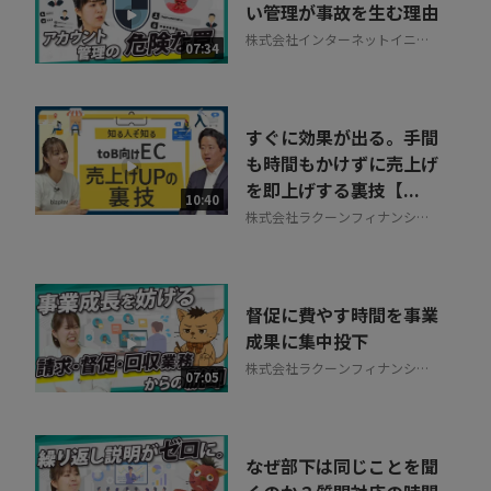
い管理が事故を生む理由
株式会社インターネットイニシ
07:34
アティブ
すぐに効果が出る。手間
も時間もかけずに売上げ
を即上げする裏技【...
10:40
株式会社ラクーンフィナンシャ
ル
督促に費やす時間を事業
成果に集中投下
株式会社ラクーンフィナンシャ
07:05
ル
なぜ部下は同じことを聞