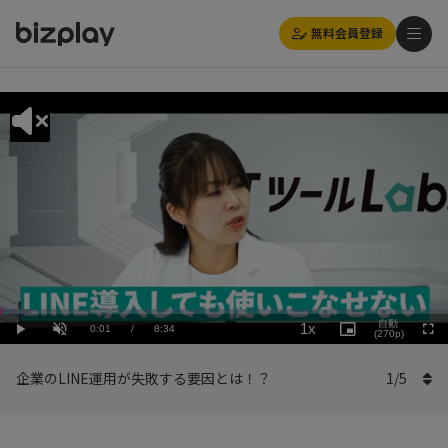
無料会員登録
Loaded
:
Playback
7.01%
自動
1x
Current
0:01
/
Duration
8:34
Rate
Play
Unmute
Picture-
(270p)
Full
in-
Picture
Time
企業のLINE運用が失敗する要因とは！？
1
/
5