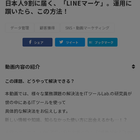
日本人9割に届く、「LINEマーケ」。運用に
躓いたら、この方法！
データ管理
顧客獲得
SNS・動画マーケティング
シェア
ツイート
ブックマーク
動画内容の紹介
この課題、どうやって解決できる？
本動画では、様々な業務課題の解決法をITツールLab.の研究員が
世の中にあるITツールを使って
具体的な解決法をお伝えします。
新しい情報や知識、知らなかった使い方に出会えるかも…！？
今回のテーマは、LINE活用に悩む企業必見！「
“成果が出る”LINE