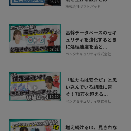
相談を希望する
06:28
無料
株式会社ギフトパッド
基幹データベースのセキ
ュリティを強化するとき
に処理速度を落と...
07:02
ペンタセキュリティ株式会社
「私たちは安全だ」と思
い込んでいる組織に告
ぐ！70万を超える...
10:20
ペンタセキュリティ株式会社
増え続けるID、見きれな