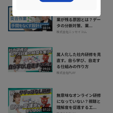
人事給与システムで手作
業が残る原因とは？デー
タの分断対策、業...
08:36
株式会社ニッセイコム
属人化した社内研修を見
直す。自ら学び、自走す
る仕組みの作り方
09:31
株式会社PLAY
無意味なオンライン研修
になっていない？視聴と
理解度を促進する工...
07:22