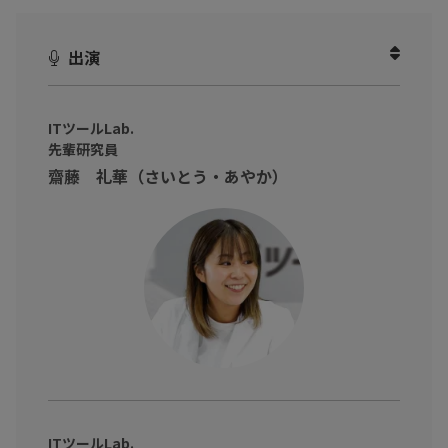
マーケとは
」
LINEを使ったキャンペーン、うまく成果につながっていますか？
出演
「一斉配信で反応が薄い」「運用の手が回らない」など、LINE公
式アカウントの活用に課題を感じている企業は少なくありませ
ん。
ITツールLab.
先輩研究員
でも、実は簡単な設定とデータ連携で、成果が大きく変わるんで
齋藤 礼華（さいとう・あやか）
す！
本動画では、ITツールLab.の先輩・後輩研究員が、実際にLINE公
式アカウントのマーケティングツール『クウゼン』を使い、成果
につながるLINE活用法をわかりやすくご紹介します！
ITツールLab.