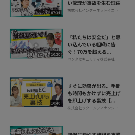
い管理が事故を生む理由
株式会社インターネットイニシ
07:34
アティブ
「私たちは安全だ」と思
い込んでいる組織に告
ぐ！70万を超える...
10:20
ペンタセキュリティ株式会社
すぐに効果が出る。手間
も時間もかけずに売上げ
を即上げする裏技【...
10:40
株式会社ラクーンフィナンシャ
ル
督促に費やす時間を事業