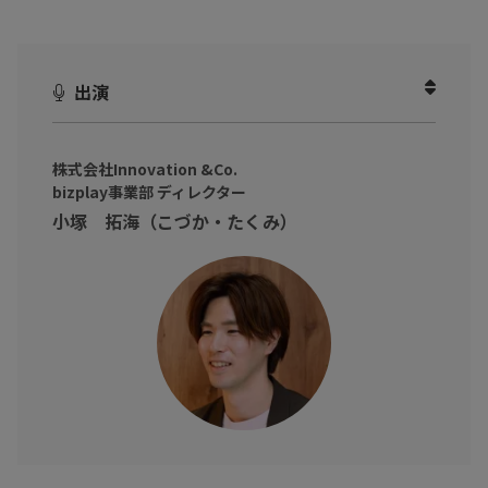
た担当者の視点から、
テキスト資料の認知負荷が招く「情報伝達の限界」という原因を
紐解きます。
出演
動画を見ることで、❝映像と音を使って受動的な理解を促し、リー
ドの量と質を両立させるアプローチ❞について理解できます。
株式会社Innovation &Co.
実際に『bizplay』を活用し、見込み顧客のサービス理解を深めな
bizplay事業部 ディレクター
がら、質の高いリードを安定的に獲得する方法をご紹介します。
小塚 拓海（こづか・たくみ）
※動画内のデータや実数、所属・肩書は撮影当時のものです