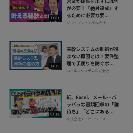
営業が成果を出すには何
が必要？「絶対達成」す
るために必要な要...
11:01
ソフトブレーン株式会社
基幹システムの刷新が進
まない原因とは？要件整
理で手戻りを防ぐポ...
14:29
コベルコシステム株式会社
紙、Excel、メール…バ
ラバラな書類回収の「誰
待ち」「どこにある...
07:22
株式会社エーピーシーズ