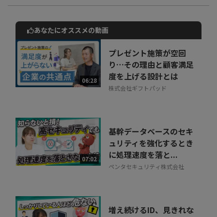
あなたにオススメの動画
動画でご紹介しているサービスについて
お気軽にご相談・ご質問いただけます！
プレゼント施策が空回
30秒でお申し込み可能
り…その理由と顧客満足
度を上げる設計とは
相談を希望する
06:28
無料
株式会社ギフトパッド
基幹データベースのセキ
ュリティを強化するとき
に処理速度を落と...
07:02
ペンタセキュリティ株式会社
増え続けるID、見きれな