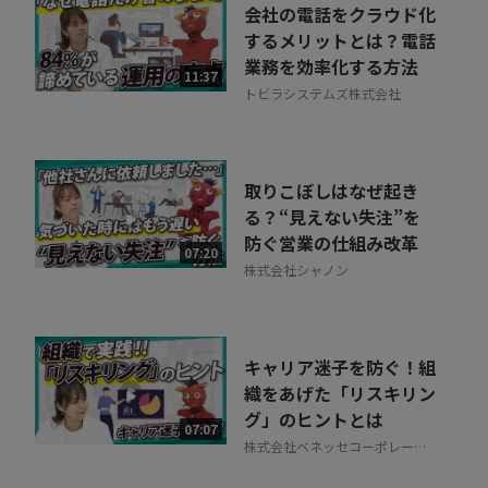
会社の電話をクラウド化
するメリットとは？電話
業務を効率化する方法
11:37
トビラシステムズ株式会社
取りこぼしはなぜ起き
る？“見えない失注”を
防ぐ営業の仕組み改革
07:20
株式会社シャノン
キャリア迷子を防ぐ！組
織をあげた「リスキリン
グ」のヒントとは
07:07
株式会社ベネッセコーポレーシ
ョン