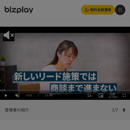
無料会員登録
Loaded
:
Playback
4.35%
自動
1x
Current
0:01
/
Duration
13:49
Rate
Play
Unmute
Picture-
(270p)
Full
in-
Picture
Time
登壇者の紹介
1
/
7