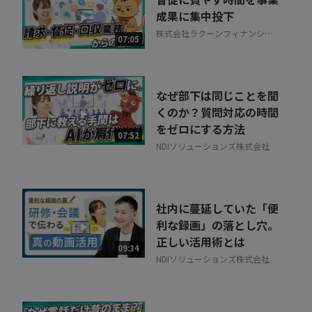
成果に集中投下
株式会社ラクーンフィナンシャ
07:05
ル
なぜ部下は同じことを聞
くのか？質問対応の時間
をゼロにする方法
07:52
NDIソリューションズ株式会社
社内に蔓延していた「便
利な録画」の落とし穴。
正しい活用術とは
09:34
NDIソリューションズ株式会社