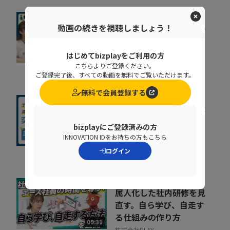
組織が育たない本当の理
動画の続きを視聴しましょう！
由。 売上の成長ポイン
トを可視化するKPI...
はじめてbizplayをご利用の方
07:35
ポーターズ株式会社
こちらよりご登録ください。
ご登録完了後、すべての動画を無料でご覧いただけます。
無料で会員登録する
人事給与システムで手作
業が残る原因とは？デー
bizplayにご登録済みの方
タの分断対策、業...
INNOVATION IDをお持ちの方もこちら
08:36
株式会社ニッセイコム
ログイン
属人化した社内研修を見
直す。自ら学び、自走す
る仕組みの作り方
09:31
株式会社PLAY