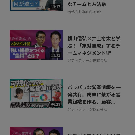
なチームと方法論
13:17
株式会社Sun Asterisk
横山信弘×井上裕太と学
ぶ！「絶対達成」するチ
ームマネジメント術
11:23
ソフトブレーン株式会社
バラバラな営業情報を一
発共有。成果に繋がる営
業組織を作る、顧客...
06:28
ソフトブレーン株式会社