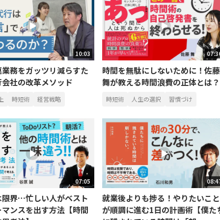
10:03
07:3
連業務をガッツリ減らすた
時間を無駄にしないために！佐藤
行会社の改革メソッド
舞が教える時間浪費の正体とは？
上
時短術
経営戦略
時短術
人生の選択
習慣づけ
07:05
08:4
は限界…忙しい人がベスト
就業後よりも捗る！やりたいこと
ーマンスを出す方法【時間
が順調に進む1日の計画術【僕た