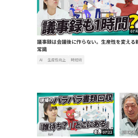
07:
議事録は会議後に作らない。生産性を変える
常識
AI
生産性向上
時短術
07:22