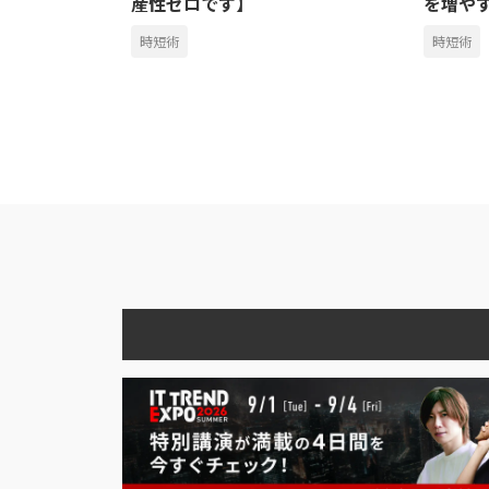
産性ゼロです】
を増や
時短術
時短術