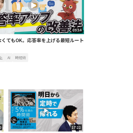
09:54
なくてもOK。応答率を上げる最短ルート
上
AI
時短術
0
17:22