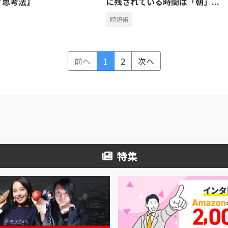
す思考法】
に残されている時間は「朝」...
時短術
前へ
1
2
次へ
特集