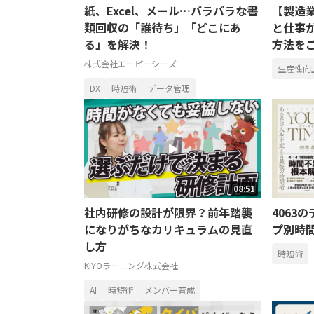
紙、Excel、メール…バラバラな書
【製造業
類回収の「誰待ち」「どこにあ
と仕事
る」を解決！
方法を
株式会社エーピーシーズ
生産性向
DX
時短術
データ管理
08:51
社内研修の設計が限界？前年踏襲
4063
になりがちなカリキュラムの見直
プ別時間
し方
時短術
KIYOラーニング株式会社
AI
時短術
メンバー育成