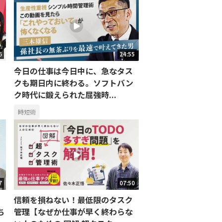
6
24:55
今日の仕事は今日中に、急なタス
クも期日内に終わる。ソフトバン
ク時代に鍛えられた屈強時...
時短術
7
07:50
信頼を損ねない！最低限のタスク
ち
管理【なぜか仕事が早く終わらな