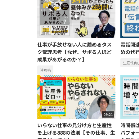
07:51
仕事が手放せない人に薦めるタス
電話関
ク管理思考【なぜ、サボる人ほど
めの代
成果があがるのか？】
生産性向
時短術
09:21
いらない仕事の見分け方と生産性
時間術
を上げる888の法則【その仕事、生
パフォ