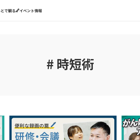
あとで観る
イベント情報
# 時短術