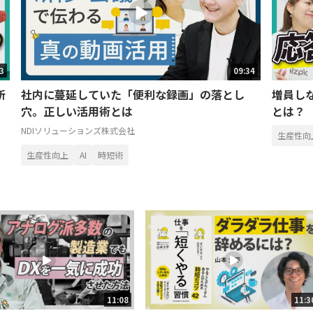
43
09:34
新
社内に蔓延していた「便利な録画」の落とし
増員し
穴。正しい活用術とは
とは？
NDIソリューションズ株式会社
生産性向
生産性向上
AI
時短術
11:08
11:3