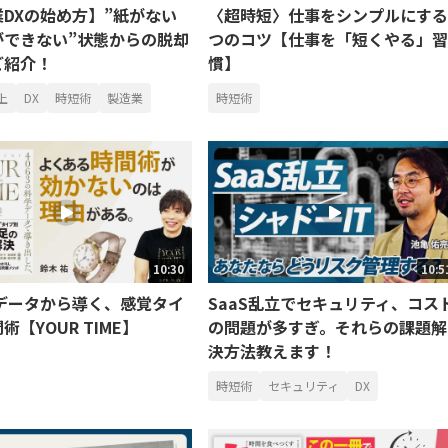
DXの始め方】”紙がない
〈超時短〉仕事をシンプルにする
ができない”状態からの脱却
つのコツ【仕事を「短くやる」習
ご紹介！
慣】
上
DX
時短術
製造業
時短術
10:30
10:5
のデータから導く、感覚タイ
SaaS乱立でセキュリティ、コス
術【YOUR TIME】
の問題が多すぎ。それらの課題解
決方法教えます！
時短術
セキュリティ
DX