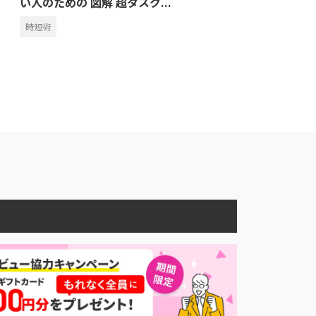
い人のための 図解 超タスク...
時短術