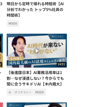
3
明日から定時で帰れる時短術【AI
分析でわかった トップ5％社員の
時間術】
時短術
1
14:51
ト
【後進国日本】AI業務活用率は1
割…なぜ浸透しない？今からでも
間に合うサキドリAI【木内翔大】
AI
ITリテラシー
時短術