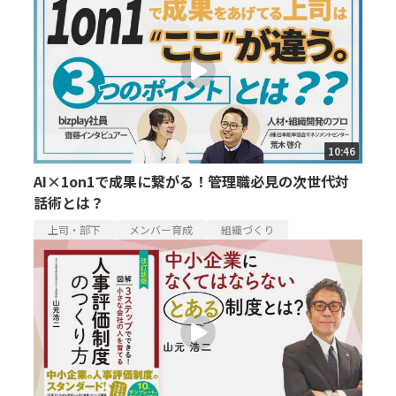
10:46
AI×1on1で成果に繋がる！管理職必見の次世代対
話術とは？
上司・部下
メンバー育成
組織づくり