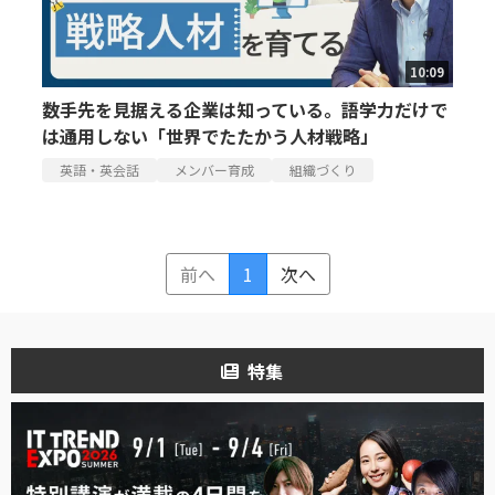
10:09
数手先を見据える企業は知っている。語学力だけで
は通用しない「世界でたたかう人材戦略」
英語・英会話
メンバー育成
組織づくり
前へ
1
次へ
特集