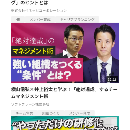
グ」のヒントとは
株式会社ベネッセコーポレーション
HR
メンバー育成
キャリアプランニング
11:23
横山信弘×井上裕太と学ぶ！「絶対達成」するチー
ムマネジメント術
ソフトブレーン株式会社
チーム営業
組織づくり
メンバー育成