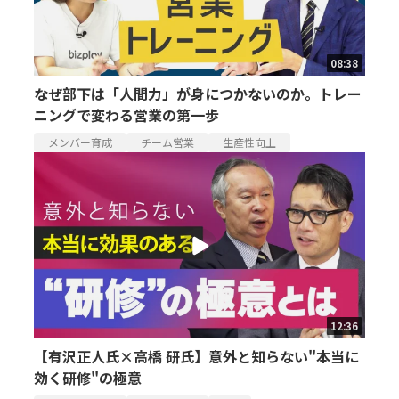
08:38
なぜ部下は「人間力」が身につかないのか。トレー
ニングで変わる営業の第一歩
メンバー育成
チーム営業
生産性向上
12:36
【有沢正人氏×高橋 研氏】意外と知らない"本当に
効く研修"の極意