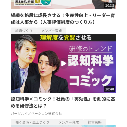
10:38
組織を格段に成長させる！生産性向上・リーダー育
成は人事から【人事評価制度のつくり方】
組織づくり
メンバー育成
10:40
認知科学×コミック！社員の「実効性」を劇的に高
める研修法とは？
パーソルイノベーション株式会社
働く環境・風土づくり
メンバー育成
経営戦略