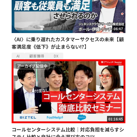
06:47
〈AI〉に乗り遅れたカスタマーサクセスの未来【顧
客満足度《低下》が止まらない!?】
AI
顧客獲得
DX
01:16:45
コールセンターシステム比較｜対応負担を減らすシ
ステム比較と自社に合う選び方のコツ