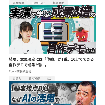
顧客獲得
生産性向上
経営戦略
06:02
結局、意思決定には「体験」が1番。10分でできる
自作デモで成果3倍に。
PLAINER株式会社
商談力
顧客獲得
DX