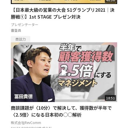
【日本最大級の営業の大会 S1グランプリ2021｜決
勝戦①】1st STAGE プレゼン対決
プレゼンテーター
審査員
商談力
18:51
商談課題が〈10分〉で解決して、獲得数が半年で
〈2.5倍〉になる日本初の○○解析
株式会社RevComm