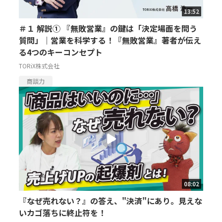
13:52
＃１ 解説① 『無敗営業』の鍵は「決定場面を問う
質問」｜営業を科学する！『無敗営業』著者が伝え
る4つのキーコンセプト
TORiX株式会社
商談力
08:02
『なぜ売れない？』の答え、"決済"にあり。見えな
いカゴ落ちに終止符を！