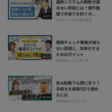
基幹システムの刷新が進
まない原因とは？要件整
理で手戻りを防ぐポ...
14:29
コベルコシステム株式会社
書類チェック業務が減ら
ない原因と、効率化する
ためのポイント
06:22
株式会社インフォディオ
急な転勤でも間に合う？
手続きを最短5日で進め
るには
06:48
株式会社ギガプライズ