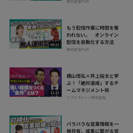
株式会社PLAY
もう配信作業に時間を奪
われない。 オンライン
配信を自動化する方法
06:21
株式会社PLAY
横山信弘×井上裕太と学
ぶ！「絶対達成」するチ
ームマネジメント術
11:23
ソフトブレーン株式会社
バラバラな営業情報を一
発共有。成果に繋がる営