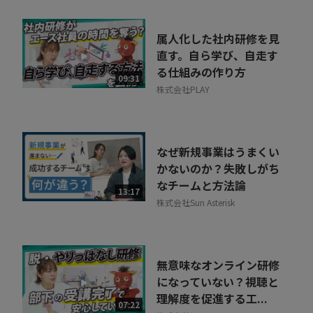
属人化した社内研修を見
直す。自ら学び、自走す
る仕組みの作り方
09:31
株式会社PLAY
なぜ新規事業はうまくい
かないのか？失敗しがち
なチームと方法論
13:17
株式会社Sun Asterisk
無意味なオンライン研修
になっていない？視聴と
理解度を促進する工...
07:22