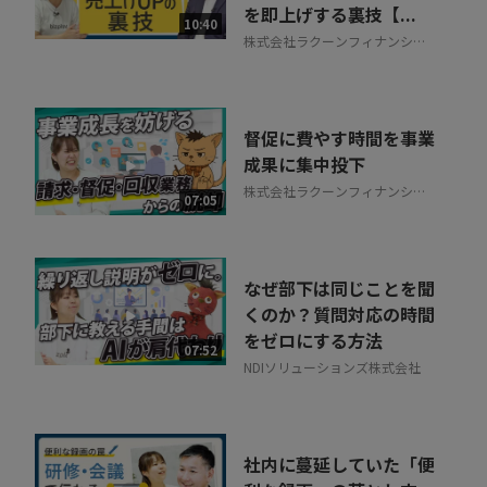
を即上げする裏技【...
10:40
株式会社ラクーンフィナンシャ
ル
督促に費やす時間を事業
成果に集中投下
株式会社ラクーンフィナンシャ
07:05
ル
なぜ部下は同じことを聞
くのか？質問対応の時間
をゼロにする方法
07:52
NDIソリューションズ株式会社
社内に蔓延していた「便