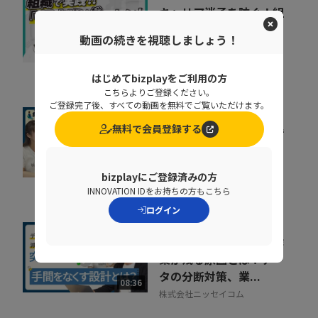
キャリア迷子を防ぐ！組
織をあげた「リスキリン
動画の続きを視聴しましょう！
グ」のヒントとは
07:07
株式会社ベネッセコーポレーシ
ョン
はじめてbizplayをご利用の方
こちらよりご登録ください。
ご登録完了後、すべての動画を無料でご覧いただけます。
組織が育たない本当の理
無料で会員登録する
由。 売上の成長ポイン
トを可視化するKPI...
07:35
bizplayにご登録済みの方
ポーターズ株式会社
INNOVATION IDをお持ちの方もこちら
ログイン
人事給与システムで手作
業が残る原因とは？デー
タの分断対策、業...
08:36
株式会社ニッセイコム