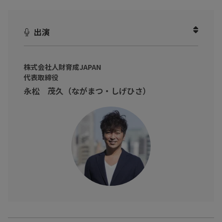
が続くからこそ、気持ちを受け止めてくれる「聞く人」が求めら
れています。
出演
特に、ビジネスパーソンが普段悩みを抱えがちな1on1や会議での
コミュニケーションなど、具体的なシーンについても解説してい
ます。
株式会社人財育成JAPAN
代表取締役
「聞く人」になりませんか？
永松 茂久（ながまつ・しげひさ）