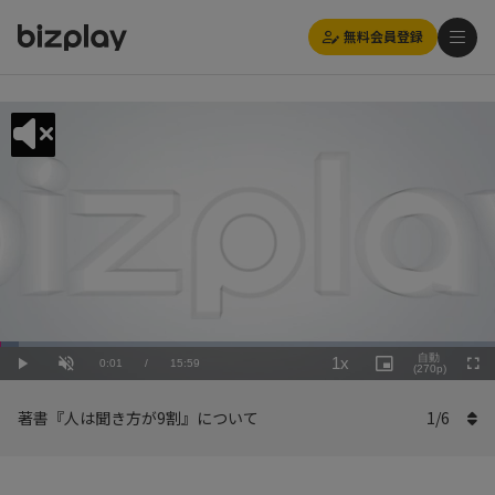
無料会員登録
Loaded
:
Playback
3.76%
自動
1x
Current
0:01
/
Duration
15:59
Rate
Play
Unmute
Picture-
(270p)
Full
in-
Picture
Time
著書『人は聞き方が9割』について
1
/
6