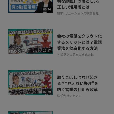
利な録画」の落とし穴。
正しい活用術とは
09:34
NDIソリューションズ株式会社
会社の電話をクラウド化
するメリットとは？電話
業務を効率化する方法
11:37
トビラシステムズ株式会社
取りこぼしはなぜ起き
る？“見えない失注”を
防ぐ営業の仕組み改革
07:20
株式会社シャノン