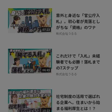
意外と身近な「官公庁入
札」。初心者が見落とし
がちな「資格」のワナ
07:23
株式会社うるる
これだけで「入札」未経
験者でも必勝！落札まで
の7ステップ
06:45
株式会社うるる
社宅制度の活用で選ばれ
る企業へ。住まいから始
まる福利厚生とは！？
10:23