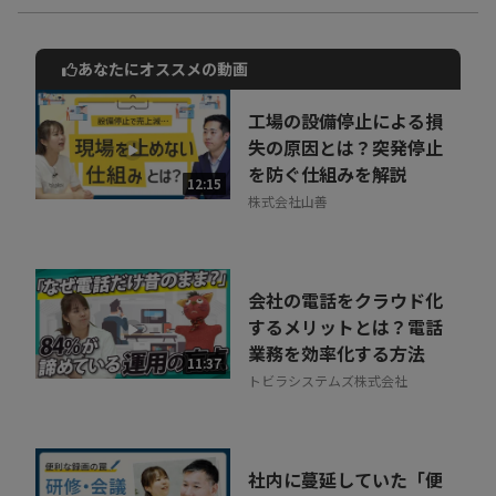
※動画内のデータや実数、所属・肩書は撮影当時のものです
あなたにオススメの動画
動画でご紹介しているサービスについて
お気軽にご相談・ご質問いただけます！
工場の設備停止による損
30秒でお申し込み可能
失の原因とは？突発停止
を防ぐ仕組みを解説
相談を希望する
12:15
無料
株式会社山善
会社の電話をクラウド化
するメリットとは？電話
業務を効率化する方法
11:37
トビラシステムズ株式会社
社内に蔓延していた「便