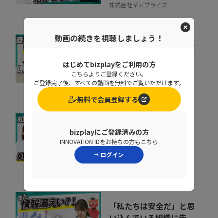
株式会社ギガプライズ
動画の続きを視聴しましょう！
リードの商談化率が上が
らない原因とは？アプロ
はじめてbizplayをご利用の方
ーチ速度を上げる改...
こちらよりご登録ください。
09:22
ご登録完了後、すべての動画を無料でご覧いただけます。
株式会社Brizzy
無料で会員登録する
基幹データベースのセキ
bizplayにご登録済みの方
ュリティを強化するとき
INNOVATION IDをお持ちの方もこちら
に処理速度を落と...
ログイン
07:02
ペンタセキュリティ株式会社
「私たちは安全だ」と思
い込んでいる組織に告