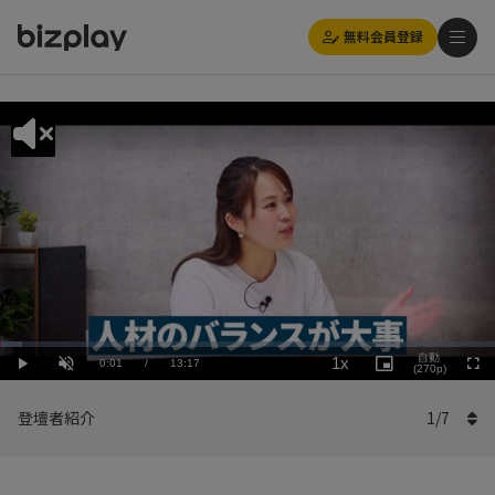
無料会員登録
Loaded
:
Playback
4.52%
自動
1x
Current
0:01
/
Duration
13:17
Rate
Play
Unmute
Picture-
(270p)
Full
in-
Picture
Time
登壇者紹介
1
/
7