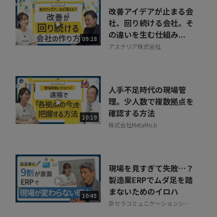
改善アイデアが止まる会
社、回り続ける会社。そ
の違いを生む仕組み...
09:28
アステリア株式会社
人手不足時代の現場管
理。少人数で複数拠点を
確認する方法
10:19
株式会社MetaMoJi
現場を見すぎて失敗…？
製造業ERPでムダ足を踏
まないためのイロハ
10:45
京セラコミュニケーションシス
テム株式会社