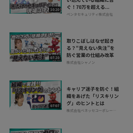
ぐ！70万を超える...
10:20
ペンタセキュリティ株式会社
取りこぼしはなぜ起き
る？“見えない失注”を
防ぐ営業の仕組み改革
07:20
株式会社シャノン
キャリア迷子を防ぐ！組
織をあげた「リスキリン
グ」のヒントとは
07:07
株式会社ベネッセコーポレーシ
ョン