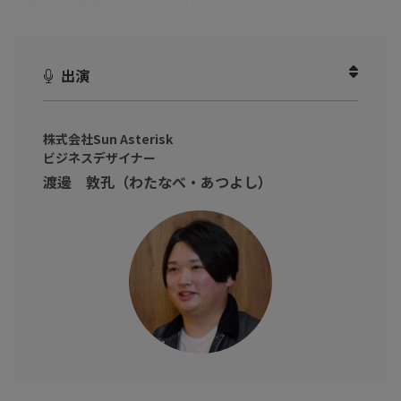
に頼んでも事業が進まない理由
」
新規事業が停滞する原因の多くは、アイデアの良し悪しではな
く、チームの「視点の偏り」にあります。
出演
戦略リサーチばかりでプロトタイプに進まない、あるいは開発を
先行させたものの顧客不在で使われないといった事態は、ビジネ
ス・テック・クリエイティブの視点が断片的であるために起こる
株式会社Sun Asterisk
ビジネスデザイナー
構造的な問題です。
渡邊 敦孔（わたなべ・あつよし）
不確実な領域で一歩先へ進むためには、正解を探すリサーチから
脱却し、職種の壁を越えて仮説を高速で磨き上げる「共創の仕組
み」が不可欠です。
本動画では、数多くの大企業で新規事業の構想から実装までを牽
引してきた 渡邊 敦孔 氏（株式会社Sun Asterisk ビジネスデザイ
ナー）をお招きし、論点設計の極意について伺いました。
初期段階から多角的な視点を組み込み、事業のノックアウト要因
を未然に防ぐ方法や、現場を動かす「越境するチーム」の作り方
を具体的に紐解きます。