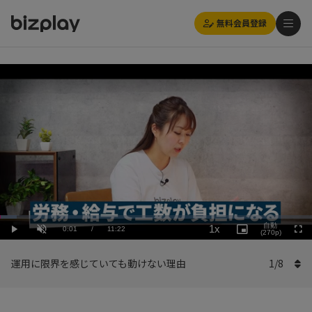
無料会員登録
Loaded
:
Playback
5.28%
自動
1x
Current
0:01
/
Duration
11:22
Rate
Play
Unmute
Picture-
(270p)
Full
in-
Picture
Time
運用に限界を感じていても動けない理由
1
/
8