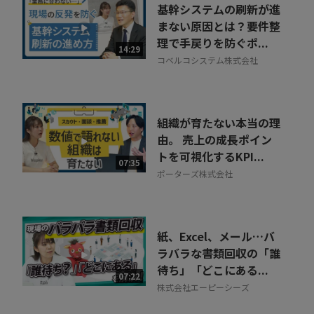
基幹システムの刷新が進
まない原因とは？要件整
理で手戻りを防ぐポ...
14:29
コベルコシステム株式会社
組織が育たない本当の理
由。 売上の成長ポイン
トを可視化するKPI...
07:35
ポーターズ株式会社
紙、Excel、メール…バ
ラバラな書類回収の「誰
待ち」「どこにある...
07:22
株式会社エーピーシーズ