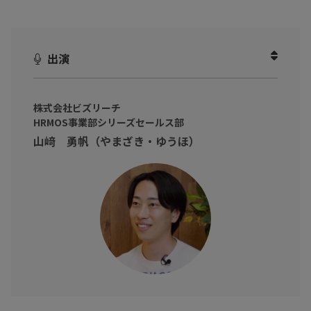
解きます。
動画を見ることで、自社の分断ポイントを棚卸しし、一部の業務
出演
から現実的に効率化を進める手順がわかります。
実際に『HRMOS労務給与』を使い、人事データベースを軸に手続
きから明細発行までを一気通貫でつなぎ直す方法を紹介します。
株式会社ビズリーチ
HRMOS事業部シリーズセールス部
※動画内のデータや実数、所属・肩書は撮影当時のものです
山﨑 勇帆（やまざき・ゆうほ）