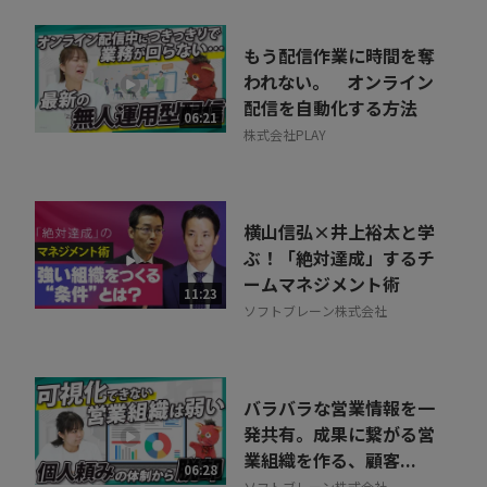
もう配信作業に時間を奪
われない。 オンライン
配信を自動化する方法
06:21
株式会社PLAY
横山信弘×井上裕太と学
ぶ！「絶対達成」するチ
ームマネジメント術
11:23
ソフトブレーン株式会社
バラバラな営業情報を一
発共有。成果に繋がる営
業組織を作る、顧客...
06:28
ソフトブレーン株式会社