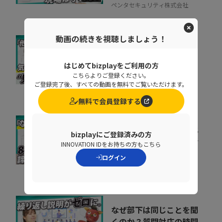
ペンタセキュリティ株式会社
動画の続きを視聴しましょう！
取りこぼしはなぜ起き
る？“見えない失注”を
はじめてbizplayをご利用の方
防ぐ営業の仕組み改革
こちらよりご登録ください。
07:20
ご登録完了後、すべての動画を無料でご覧いただけます。
株式会社シャノン
無料で会員登録する
会社の電話をクラウド化
bizplayにご登録済みの方
するメリットとは？電話
INNOVATION IDをお持ちの方もこちら
業務を効率化する方法
ログイン
11:37
トビラシステムズ株式会社
なぜ部下は同じことを聞
くのか？質問対応の時間