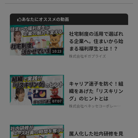
あなたにオススメの動画
動画でご紹介しているサービスについて
お気軽にご相談・ご質問いただけます！
社宅制度の活用で選ばれ
30秒でお申し込み可能
る企業へ。住まいから始
まる福利厚生とは！？
相談を希望する
10:23
無料
株式会社ギガプライズ
キャリア迷子を防ぐ！組
織をあげた「リスキリン
グ」のヒントとは
07:07
株式会社ベネッセコーポレーシ
ョン
属人化した社内研修を見