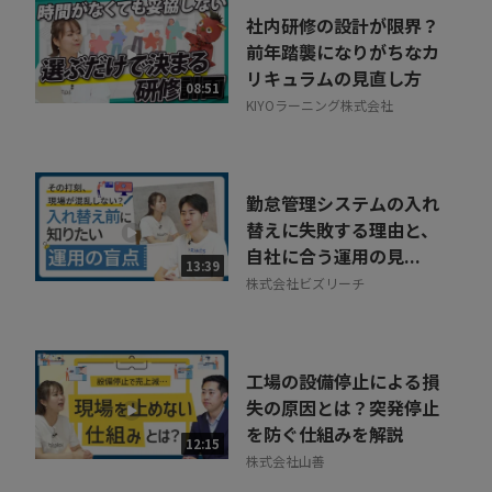
社内研修の設計が限界？
前年踏襲になりがちなカ
リキュラムの見直し方
08:51
KIYOラーニング株式会社
勤怠管理システムの入れ
替えに失敗する理由と、
自社に合う運用の見...
13:39
株式会社ビズリーチ
工場の設備停止による損
失の原因とは？突発停止
を防ぐ仕組みを解説
12:15
株式会社山善