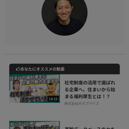
あなたにオススメの動画
動画でご紹介しているサービスについて
お気軽にご相談・ご質問いただけます！
社宅制度の活用で選ばれ
30秒でお申し込み可能
る企業へ。住まいから始
まる福利厚生とは！？
相談を希望する
10:23
無料
株式会社ギガプライズ
基幹データベースのセキ