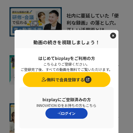
社内に蔓延していた「便
利な録画」の落とし穴。
正しい活用術とは
09:34
NDIソリューションズ株式会社
動画の続きを視聴しましょう！
はじめてbizplayをご利用の方
キャリア迷子を防ぐ！組
こちらよりご登録ください。
ご登録完了後、すべての動画を無料でご覧いただけます。
織をあげた「リスキリン
グ」のヒントとは
無料で会員登録する
07:07
株式会社ベネッセコーポレーシ
ョン
bizplayにご登録済みの方
INNOVATION IDをお持ちの方もこちら
すぐに効果が出る。手間
ログイン
も時間もかけずに売上げ
を即上げする裏技【...
10:40