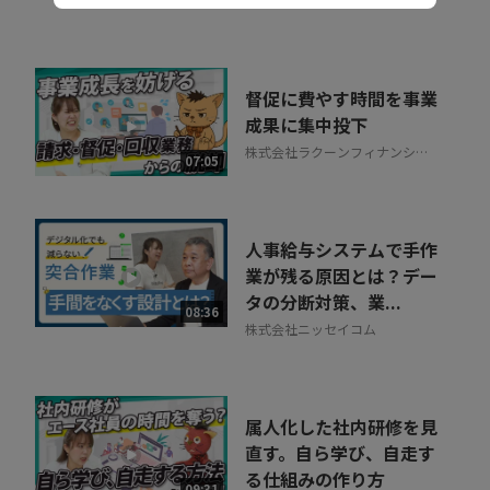
株式会社ラクーンフィナンシャ
ル
督促に費やす時間を事業
成果に集中投下
株式会社ラクーンフィナンシャ
07:05
ル
人事給与システムで手作
業が残る原因とは？デー
タの分断対策、業...
08:36
株式会社ニッセイコム
属人化した社内研修を見
直す。自ら学び、自走す
る仕組みの作り方
09:31