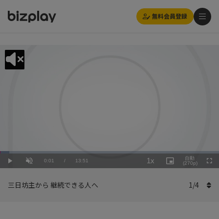
無料会員登録
Loaded
:
Playback
4.34%
自動
1x
Current
0:01
/
Duration
13:51
Rate
Play
Unmute
Picture-
(270p)
Full
in-
Picture
Time
三日坊主から 継続できる人へ
1
/
4