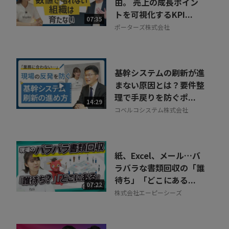
由。 売上の成長ポイン
トを可視化するKPI...
07:35
ポーターズ株式会社
基幹システムの刷新が進
まない原因とは？要件整
理で手戻りを防ぐポ...
14:29
コベルコシステム株式会社
紙、Excel、メール…バ
ラバラな書類回収の「誰
待ち」「どこにある...
07:22
株式会社エーピーシーズ