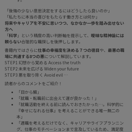
「後悔の少ない意思決定をするにはどうしたら良いのか」
「私たちに本当の喜びをもたらす働き方とは何か」
将来やキャリアを不安に思いつつ、なかなか一歩を踏み出せない
方へ
「
科学
」という精度の高い判断軸を提示して、
曖昧な精神論には
頼らない
合理的な職探しを後押しします。
書籍内ではさらに
仕事の幸福度を決める７つの徳目
や、
最悪の職
場に共通する8つの悪
について解説しています。
STEP1 幻想から覚める Access the truth
STEP2 未来を広げる Widen your future
STEP3 悪を取り除く Avoid evil …
読者からのコメントをご紹介！
「目から鱗」
「就職・転職前に出会えて運が良かった！」
「就職活動を終える前に読んでおきたかった…。科学的に
『幸せになれる仕事』を考えることができる唯一無二の
本」
「適職を考えるだけでなく、キャリアやライフプランニン
グ、仕事のモチベーションまで言及しているため、満足度