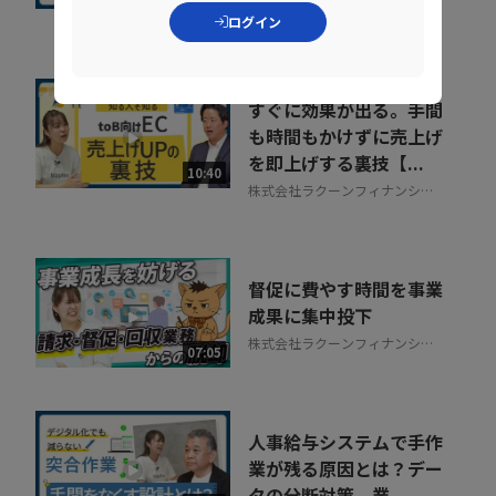
NDIソリューションズ株式会社
ログイン
すぐに効果が出る。手間
も時間もかけずに売上げ
を即上げする裏技【...
10:40
株式会社ラクーンフィナンシャ
ル
督促に費やす時間を事業
成果に集中投下
株式会社ラクーンフィナンシャ
07:05
ル
人事給与システムで手作
業が残る原因とは？デー
タの分断対策、業...