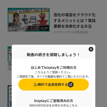
会社の電話をクラウド化
するメリットとは？電話
業務を効率化する方法
11:37
トビラシステムズ株式会社
なぜ部下は同じことを聞
動画の続きを視聴しましょう！
くのか？質問対応の時間
をゼロにする方法
はじめてbizplayをご利用の方
07:52
NDIソリューションズ株式会社
こちらよりご登録ください。
ご登録完了後、すべての動画を無料でご覧いただけます。
無料で会員登録する
社内に蔓延していた「便
利な録画」の落とし穴。
bizplayにご登録済みの方
正しい活用術とは
INNOVATION IDをお持ちの方もこちら
09:34