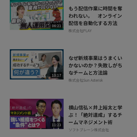
もう配信作業に時間を奪
われない。 オンライン
配信を自動化する方法
06:21
株式会社PLAY
なぜ新規事業はうまくい
かないのか？失敗しがち
なチームと方法論
13:17
株式会社Sun Asterisk
横山信弘×井上裕太と学
ぶ！「絶対達成」するチ
ームマネジメント術
11:23
ソフトブレーン株式会社