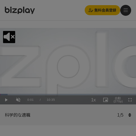
無料会員登録
Loaded
:
Playback
5.67%
自動
1x
Current
0:01
/
Duration
10:35
Rate
Play
Unmute
Picture-
(270p)
Full
in-
Picture
Time
科学的な適職
1
/
5