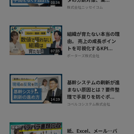
08:36
株式会社ニッセイコム
組織が育たない本当の理
由。 売上の成長ポイン
トを可視化するKPI...
07:35
ポーターズ株式会社
基幹システムの刷新が進
まない原因とは？要件整
理で手戻りを防ぐポ...
14:29
コベルコシステム株式会社
紙、Excel、メール…バ