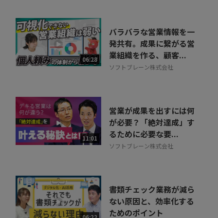
バラバラな営業情報を一
発共有。成果に繋がる営
業組織を作る、顧客...
06:28
ソフトブレーン株式会社
営業が成果を出すには何
が必要？「絶対達成」す
るために必要な要...
11:01
ソフトブレーン株式会社
書類チェック業務が減ら
ない原因と、効率化する
ためのポイント
06:22