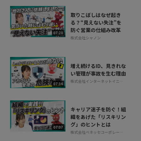
取りこぼしはなぜ起き
る？“見えない失注”を
防ぐ営業の仕組み改革
07:20
株式会社シャノン
増え続けるID、見きれな
い管理が事故を生む理由
株式会社インターネットイニシ
07:34
アティブ
キャリア迷子を防ぐ！組
織をあげた「リスキリン
グ」のヒントとは
07:07
株式会社ベネッセコーポレーシ
ョン