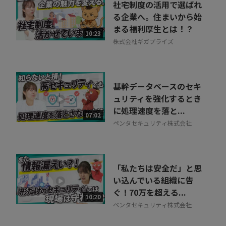
お気軽にご相談・ご質問いただけます！
社宅制度の活用で選ばれ
30秒でお申し込み可能
る企業へ。住まいから始
まる福利厚生とは！？
相談を希望する
10:23
無料
株式会社ギガプライズ
基幹データベースのセキ
ュリティを強化するとき
に処理速度を落と...
07:02
ペンタセキュリティ株式会社
「私たちは安全だ」と思
い込んでいる組織に告
ぐ！70万を超える...
10:20
ペンタセキュリティ株式会社