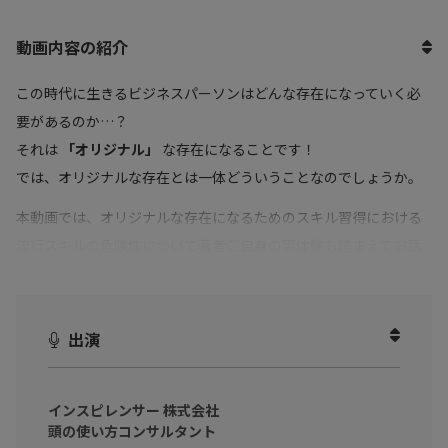
動画内容の紹介
この時代に生きるビジネスパーソンはどんな存在になっていく必
要があるのか…？
それは
「オリジナル」
な存在になることです！
では、オリジナルな存在とは一体どういうことなのでしょうか。
本動画では、オリジナルな存在になるためのスキル習得における
流行スキルの危険性について著者ご自身の実体験も踏まえてお話
いただきました。
オリジナルには
「ひらめき」
が必要です。
出演
向上心はあって色々勉強してはいるが、一向に身についていな
い人
アイデアが思い浮かばない、でもどうしていいかわからない人
インスピレンサー 株式会社
頭の使い方コンサルタント