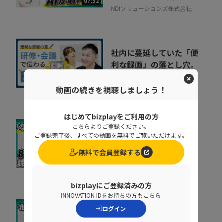
07:52
NDIソリューションズ株式会社
社内に蔓延していた「便
利な録画」の落とし穴。
正しい活用術とは
09:34
動画の続きを視聴しましょう！
NDIソリューションズ株式会社
はじめてbizplayをご利用の方
こちらよりご登録ください。
会社の電話をクラウド化
ご登録完了後、すべての動画を無料でご覧いただけます。
するメリットとは？電話
無料で会員登録する
業務を効率化する方法
11:37
トビラシステムズ株式会社
bizplayにご登録済みの方
INNOVATION IDをお持ちの方もこちら
ログイン
取りこぼしはなぜ起き