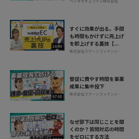
ペンタセキュリティ株式会社
すぐに効果が出る。手間
も時間もかけずに売上げ
を即上げする裏技【...
10:40
株式会社ラクーンフィナンシャ
ル
督促に費やす時間を事業
成果に集中投下
株式会社ラクーンフィナンシャ
07:05
ル
なぜ部下は同じことを聞
くのか？質問対応の時間
をゼロにする方法