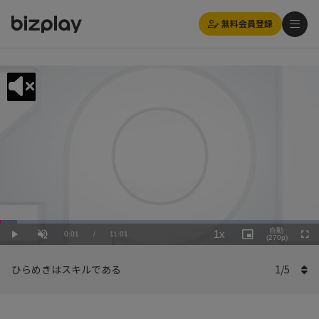
無料会員登録
Loaded
:
Playback
5.45%
自動
1x
Current
0:01
/
Duration
11:01
Rate
Play
Unmute
Picture-
(270p)
Full
in-
Picture
Time
ひらめきはスキルである
1
/
5