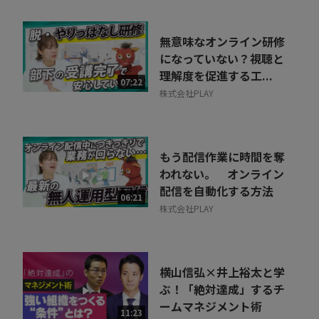
無意味なオンライン研修
になっていない？視聴と
理解度を促進する工...
07:22
株式会社PLAY
もう配信作業に時間を奪
われない。 オンライン
配信を自動化する方法
06:21
株式会社PLAY
横山信弘×井上裕太と学
ぶ！「絶対達成」するチ
ームマネジメント術
11:23