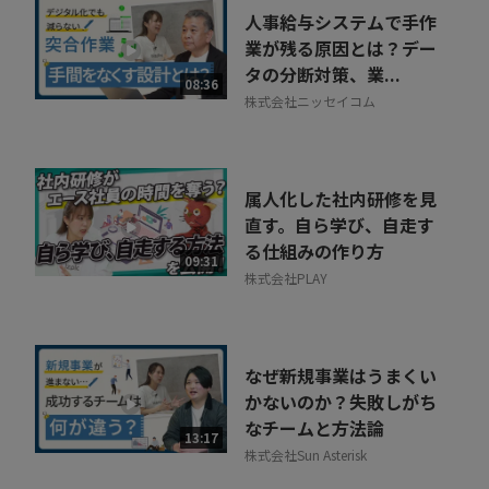
人事給与システムで手作
業が残る原因とは？デー
タの分断対策、業...
08:36
株式会社ニッセイコム
属人化した社内研修を見
直す。自ら学び、自走す
る仕組みの作り方
09:31
株式会社PLAY
なぜ新規事業はうまくい
かないのか？失敗しがち
なチームと方法論
13:17
株式会社Sun Asterisk