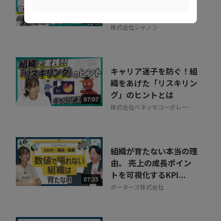
る？“見えない失注”を
防ぐ営業の仕組み改革
07:20
株式会社シャノン
キャリア迷子を防ぐ！組
織をあげた「リスキリン
グ」のヒントとは
07:07
株式会社ベネッセコーポレーシ
ョン
組織が育たない本当の理
由。 売上の成長ポイン
トを可視化するKPI...
07:35
ポーターズ株式会社