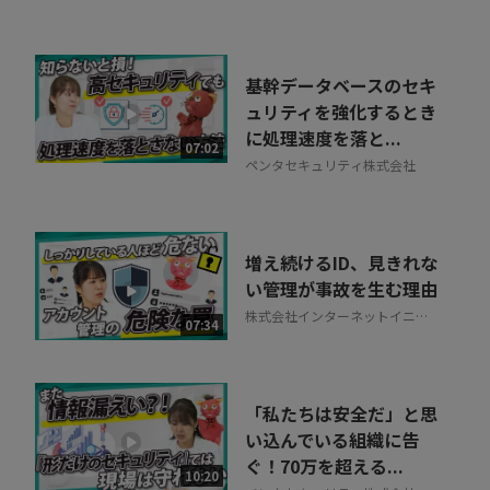
基幹データベースのセキ
ュリティを強化するとき
に処理速度を落と...
07:02
ペンタセキュリティ株式会社
増え続けるID、見きれな
い管理が事故を生む理由
株式会社インターネットイニシ
07:34
アティブ
「私たちは安全だ」と思
い込んでいる組織に告
ぐ！70万を超える...
10:20