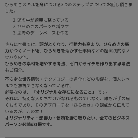
ひらめきスキルを身につける3つのステップについてお話し頂きま
した。
頭の中が綺麗に整っている
ひらめきのパーツを増やす
思考のデータベースを作る
さらに本書では、
頭がよくなり、行動力も高まり、ひらめきの底
力がつくノート術
、
ひらめきを活かす仕事術
などの超実践的なノ
ウハウの他、
ひらめきの素材を増やす思考法
、
ゼロからイチを作り出す思考法
もご紹介。
不安定な世界情勢・テクノロジーの進化などの影響を、個人レベ
ルでも無視できなくなっている中、
必要なのは、
「オリジナルな存在になること」
です。
それは、特別な人たちだけがなれるものではなく、誰もが手の届
くものであり、そのアプローチを「ひらめき」の観点から伝えて
いるのが、この本！
オリジナリティ・影響力・信頼を勝ち取りたい、全てのビジネス
パーソン必読の1冊です。