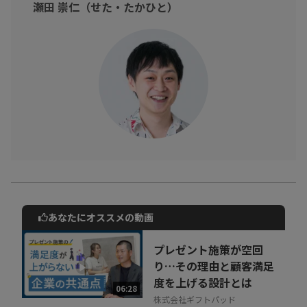
このようなことでお悩みの皆様。
瀬田 崇仁（せた・たかひと）
「ひらめき」の正体を学び、オリジナルな存在になりましょう！
あなたにオススメの動画
動画でご紹介しているサービスについて
お気軽にご相談・ご質問いただけます！
プレゼント施策が空回
30秒でお申し込み可能
り…その理由と顧客満足
度を上げる設計とは
相談を希望する
06:28
無料
株式会社ギフトパッド