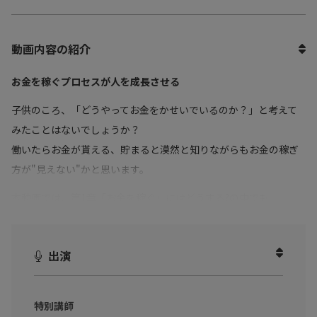
動画内容の紹介
お金を稼ぐプロセスが人を成長させる
子供のころ、「どうやってお金をかせいでいるのか？」と考えて
みたことはないでしょうか？
働いたらお金が貰える、貯まると漠然と知りながらもお金の稼ぎ
方が"見えない"かと思います。
本動画では、第1章「お金を稼ぐ」にはどうする?の中でも
・子どものうちに学ぶべきマネーリテラシー
・お金に一生困らない3つの考え方
出演
について解説しています。
大人になってからも、お金を稼ぐ、貯めるに対して、罪悪感や金
の亡者、マネーリテラシーに悩んでいるビジネスパーソンに向け
特別講師