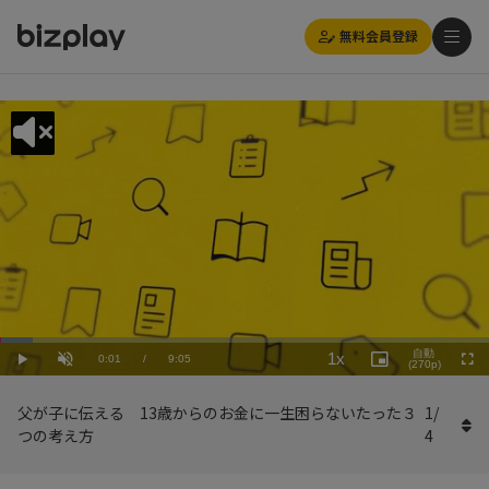
無料会員登録
Loaded
:
Playback
6.61%
自動
1x
Current
0:01
/
Duration
9:05
Rate
Play
Unmute
Picture-
(270p)
Full
in-
Picture
Time
父が子に伝える 13歳からのお金に一生困らないたった３
1
/
つの考え方
4