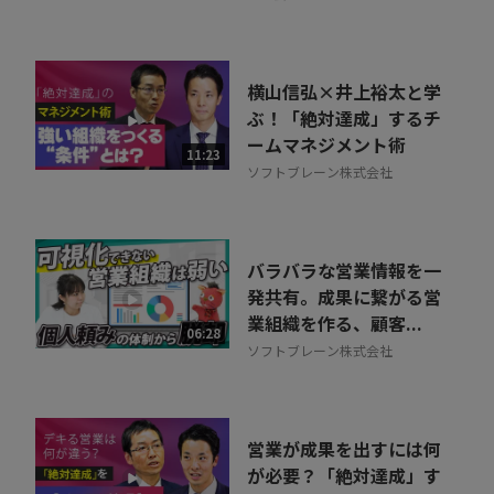
横山信弘×井上裕太と学
ぶ！「絶対達成」するチ
ームマネジメント術
11:23
ソフトブレーン株式会社
バラバラな営業情報を一
発共有。成果に繋がる営
業組織を作る、顧客...
06:28
ソフトブレーン株式会社
営業が成果を出すには何
が必要？「絶対達成」す