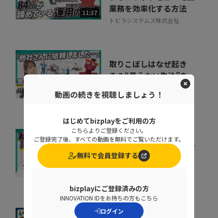
業務を効率化する方法
11:37
トビラシステムズ株式会社
取りこぼしはなぜ起き
る？“見えない失注”を
防ぐ営業の仕組み改革
07:20
動画の続きを視聴しましょう！
株式会社シャノン
はじめてbizplayをご利用の方
こちらよりご登録ください。
ご登録完了後、すべての動画を無料でご覧いただけます。
キャリア迷子を防ぐ！組
織をあげた「リスキリン
無料で会員登録する
グ」のヒントとは
07:07
株式会社ベネッセコーポレーシ
ョン
bizplayにご登録済みの方
INNOVATION IDをお持ちの方もこちら
ログイン