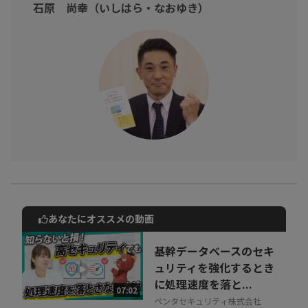
石原 尚幸（いしはら・なおゆき）
て、子供にもわかり、自分自身にも抜け出すヒントが学べます。
あなたにオススメの動画
動画でご紹介しているサービスについて
お気軽にご相談・ご質問いただけます！
基幹データベースのセキ
30秒でお申し込み可能
ュリティを強化するとき
に処理速度を落と...
相談を希望する
07:02
無料
ペンタセキュリティ株式会社