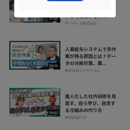
組織が育たない本当の理
由。 売上の成長ポイン
トを可視化するKPI...
07:35
ポーターズ株式会社
人事給与システムで手作
業が残る原因とは？デー
タの分断対策、業...
08:36
株式会社ニッセイコム
属人化した社内研修を見
直す。自ら学び、自走す
る仕組みの作り方
09:31
株式会社PLAY