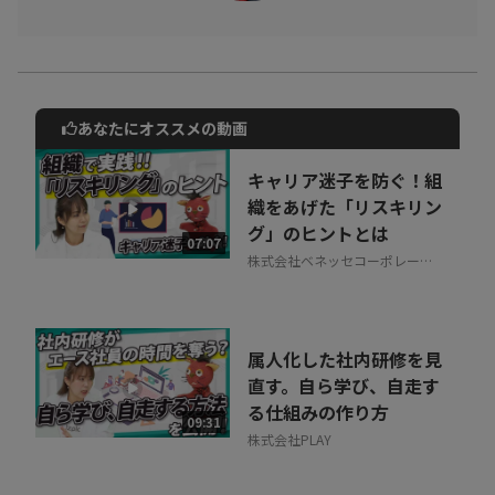
あなたにオススメの動画
動画でご紹介しているサービスについて
お気軽にご相談・ご質問いただけます！
キャリア迷子を防ぐ！組
30秒でお申し込み可能
織をあげた「リスキリン
グ」のヒントとは
相談を希望する
07:07
無料
株式会社ベネッセコーポレーシ
ョン
属人化した社内研修を見
直す。自ら学び、自走す
る仕組みの作り方
09:31
株式会社PLAY