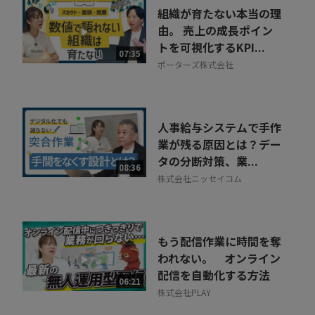
組織が育たない本当の理
由。 売上の成長ポイン
トを可視化するKPI...
07:35
ポーターズ株式会社
人事給与システムで手作
業が残る原因とは？デー
タの分断対策、業...
08:36
株式会社ニッセイコム
もう配信作業に時間を奪
われない。 オンライン
配信を自動化する方法
06:21
株式会社PLAY