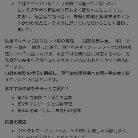
自社でやっていることは法的に間違っていないのか
という経営者や担当者の声もよく聞かれるところです。
本書は、経営者や担当者が、
労務と課題と解決方法のヒン
トがつかめた
というように思っていただけることを目指し
ました。
動画では今さら聞けない採用の基礎、「固定残業手当」「同一労
働同一賃金」 間違った運用、再び見直すべき テレワークの社内規
定についてお話いただき、本書では労務問題に対応するため、労
務管理の基本を理解するため初めての方にもわかりやすく解説い
ています。
自社の労務の状況を把握し、専門的な実務書への第一歩の本
と捉
えていただければ幸いです。
おすすめの章をチラっとご紹介！
第2章 労働条件・賃金の基本
第6章 テレワークと労務管理
第8章 退職・定年・再雇用の基本
読者の反応
DXやテレワークといった、今の時代に即した内容も多く、
楽しみながら読むことができました