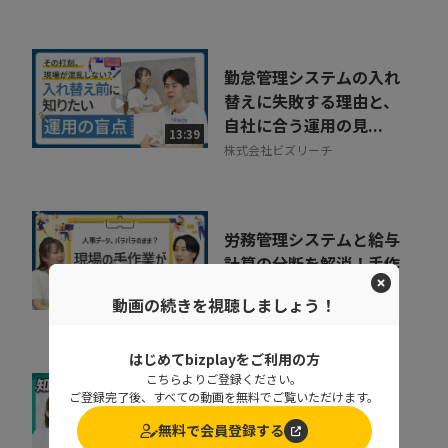
勤怠管理システムの入れ
替えに失敗する理由と、
自社に合う運用の見...
13:39
株式会社ビズリーチ
労務管理システムと給与
計算の分断を解消！手作
業を減らす効率化の...
11:22
動画の続きを視聴しましょう！
株式会社ビズリーチ
はじめてbizplayをご利用の方
こちらよりご登録ください。
ご登録完了後、すべての動画を無料でご覧いただけます。
基幹データベースのセキ
ュリティを強化するとき
無料で会員登録する