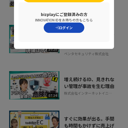
に処理速度を落と...
07:02
ペンタセキュリティ株式会社
bizplayにご登録済みの方
INNOVATION IDをお持ちの方もこちら
ログイン
「私たちは安全だ」と思
い込んでいる組織に告
ぐ！70万を超える...
10:20
ペンタセキュリティ株式会社
増え続けるID、見きれな
い管理が事故を生む理由
株式会社インターネットイニシ
07:34
アティブ
すぐに効果が出る。手間
も時間もかけずに売上げ