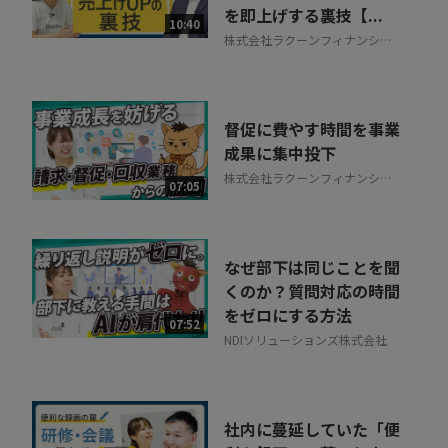
を即上げする裏技【...
10:40
株式会社ラクーンフィナンシャ
ル
督促に費やす時間を事業
成果に集中投下
株式会社ラクーンフィナンシャ
07:05
ル
なぜ部下は同じことを聞
くのか？質問対応の時間
をゼロにする方法
07:52
NDIソリューションズ株式会社
社内に蔓延していた「便