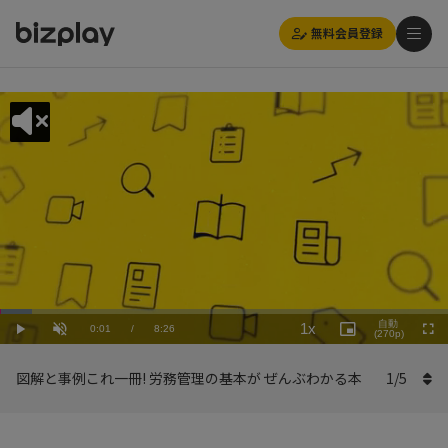
無料会員登録
Loaded
:
Playback
7.12%
自動
1x
Current
0:01
/
Duration
8:26
Rate
Play
Unmute
Picture-
(270p)
Full
in-
Picture
Time
図解と事例これ一冊! 労務管理の基本が ぜんぶわかる本
1
/
5