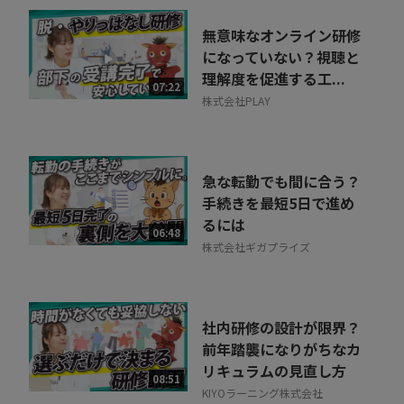
無意味なオンライン研修
になっていない？視聴と
理解度を促進する工...
07:22
株式会社PLAY
急な転勤でも間に合う？
手続きを最短5日で進め
るには
06:48
株式会社ギガプライズ
社内研修の設計が限界？
前年踏襲になりがちなカ
リキュラムの見直し方
08:51
KIYOラーニング株式会社