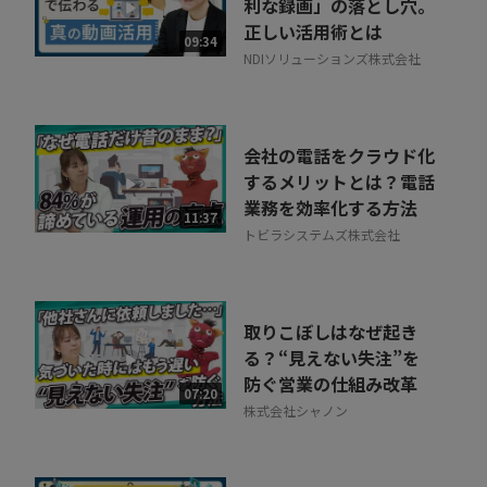
利な録画」の落とし穴。
正しい活用術とは
09:34
NDIソリューションズ株式会社
会社の電話をクラウド化
するメリットとは？電話
業務を効率化する方法
11:37
トビラシステムズ株式会社
取りこぼしはなぜ起き
る？“見えない失注”を
防ぐ営業の仕組み改革
07:20
株式会社シャノン