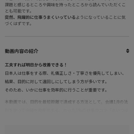
課題と感じるところや興味を持ったところから読んでいただくこ
とも可能です。
突然、飛躍的に仕事うまくいっている
ようになっていることに気
づくはずです。
動画内容の紹介
工夫すれば明日から改善できる！
日本人は仕事をする際、礼儀正しさ・丁寧さを優先してしまい、
結果、目的に対して遠回しにしてしまう方が多いです。
そのため、いかに仕事を効率的に行うことが重要です。
本動画では、目的を最短距離で達成する方法として、会議1/8の法
則を使って会議を効率化する、たった1%の仕事のコツ「あいつは
使えない」は 敗北宣言と考えるについて解説しています。
仕事を効率的に進めたいが方法がわからないビジネスパーソンに