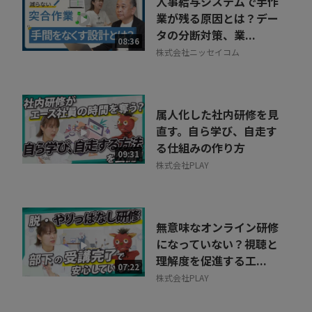
人事給与システムで手作
業が残る原因とは？デー
タの分断対策、業...
08:36
株式会社ニッセイコム
属人化した社内研修を見
直す。自ら学び、自走す
る仕組みの作り方
09:31
株式会社PLAY
無意味なオンライン研修
になっていない？視聴と
理解度を促進する工...
07:22
株式会社PLAY