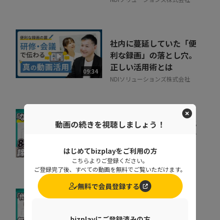
社内に蔓延していた「便
利な録画」の落とし穴。
正しい活用術とは
09:34
NDIソリューションズ株式会社
会社の電話をクラウド化
動画の続きを視聴しましょう！
するメリットとは？電話
業務を効率化する方法
はじめてbizplayをご利用の方
11:37
トビラシステムズ株式会社
こちらよりご登録ください。
ご登録完了後、すべての動画を無料でご覧いただけます。
無料で会員登録する
取りこぼしはなぜ起き
る？“見えない失注”を
bizplayにご登録済みの方