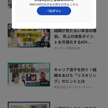
防ぐ営業の仕組み改革
INNOVATION IDをお持ちの方もこちら
07:20
株式会社シャノン
ログイン
組織が育たない本当の理
由。 売上の成長ポイン
トを可視化するKPI...
07:35
ポーターズ株式会社
キャリア迷子を防ぐ！組
織をあげた「リスキリン
グ」のヒントとは
07:07
株式会社ベネッセコーポレーシ
ョン