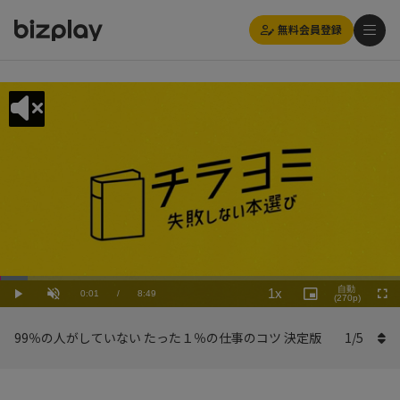
無料会員登録
Loaded
:
Playback
6.81%
自動
1x
Current
0:01
/
Duration
8:49
Rate
Play
Unmute
Picture-
(270p)
Full
in-
Picture
Time
99％の人がしていない たった１％の仕事のコツ 決定版
1
/
5