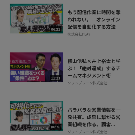
もう配信作業に時間を奪
われない。 オンライン
配信を自動化する方法
06:21
株式会社PLAY
横山信弘×井上裕太と学
ぶ！「絶対達成」するチ
ームマネジメント術
11:23
ソフトブレーン株式会社
バラバラな営業情報を一
発共有。成果に繋がる営
業組織を作る、顧客...
06:28
ソフトブレーン株式会社