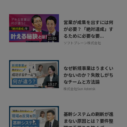
営業が成果を出すには何
が必要？「絶対達成」す
るために必要な要...
11:01
ソフトブレーン株式会社
なぜ新規事業はうまくい
かないのか？失敗しがち
なチームと方法論
13:17
株式会社Sun Asterisk
基幹システムの刷新が進
まない原因とは？要件整