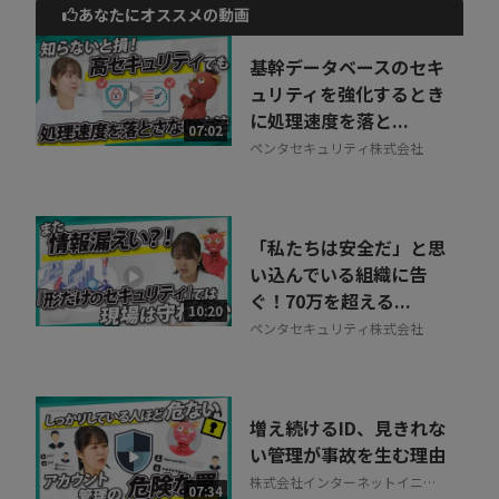
あなたにオススメの動画
動画でご紹介しているサービスについて
お気軽にご相談・ご質問いただけます！
基幹データベースのセキ
30秒でお申し込み可能
ュリティを強化するとき
に処理速度を落と...
相談を希望する
07:02
無料
ペンタセキュリティ株式会社
「私たちは安全だ」と思
い込んでいる組織に告
ぐ！70万を超える...
10:20
ペンタセキュリティ株式会社
増え続けるID、見きれな
い管理が事故を生む理由
株式会社インターネットイニシ
07:34