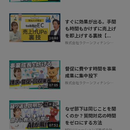
アティブ
すぐに効果が出る。手間
も時間もかけずに売上げ
を即上げする裏技【...
10:40
株式会社ラクーンフィナンシャ
ル
督促に費やす時間を事業
成果に集中投下
株式会社ラクーンフィナンシャ
07:05
ル
なぜ部下は同じことを聞
くのか？質問対応の時間
をゼロにする方法
07:52
NDIソリューションズ株式会社